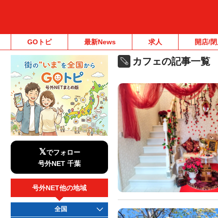
GOトピ
最新News
求人
開店/閉
カフェの記事一覧
𝕏
でフォロー
号外NET 千葉
号外NET他の地域
全国