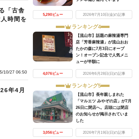
る「古舎
5,290ビュー
2026年7月10日(金)の記事
大人時間を
ランキング4
【流山市】話題の麻辣湯専門
店「芳香麻辣湯」が流山おお
たかの森に7月3日にオープ
ン！オープン記念で人気メニ
ューが半額に
5/10/27 06:50
4,076ビュー
2026年6月28日(日)の記事
ランキング5
26年4月
【流山市】長年親しまれた
「マルエツ みやぞの店」が7月
26日に閉店へ。店頭には閉店
のお知らせが掲示されていま
した
3,056ビュー
2026年7月19日(日)の記事