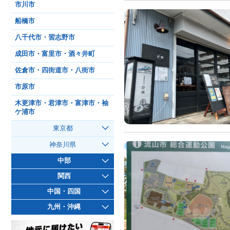
市川市
船橋市
八千代市・習志野市
成田市・富里市・酒々井町
佐倉市・四街道市・八街市
市原市
木更津市・君津市・富津市・袖
ケ浦市
東京都
神奈川県
中部
関西
中国・四国
九州・沖縄