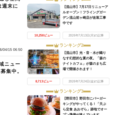
は週末に
【流山市】7月17日リニューア
ルオープン！フライングガー
デン流山前ヶ崎店が改装工事
中です
10,258ビュー
2026年7月13日(月)の記事
ランキング2
6/04/15 06:50
【流山市】光・音・水が織り
なす幻想的な夏の夜。「森の
域ニュー
ナイトカフェ」が森のまち広
場で開催されます！
業募集中。
8,713ビュー
2026年7月24日(金)の記事
ランキング3
【野田市】野田市にバーガー
キングがやってくる！「天ぷ
ら定食 あおぞら」跡地でオー
プン準備が進んでいます