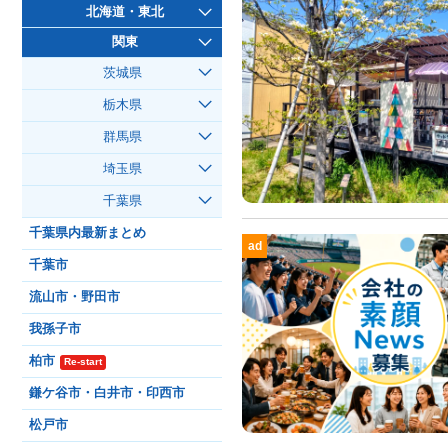
北海道・東北
関東
茨城県
栃木県
群馬県
埼玉県
千葉県
千葉県内最新まとめ
ad
千葉市
流山市・野田市
我孫子市
柏市
Re-start
鎌ケ谷市・白井市・印西市
松戸市