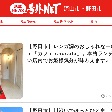
流山市・野田市
店
お店News
お店みちゃお
まち
【野田市】レンガ調のおしゃれな一
ェ「カフェ chocola」。本格ラン
い店内でお姫様気分が味わえます♪
202
【野田市】川沿いでほっとひと息。