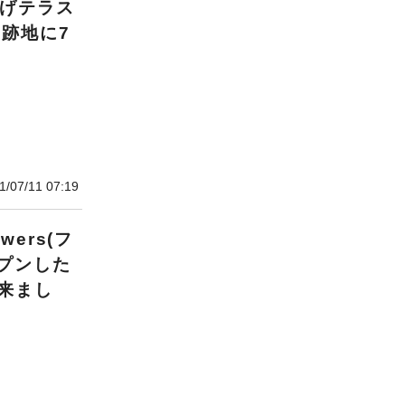
かげテラス
｣跡地に7
1/07/11 07:19
ers(フ
プンした
来まし