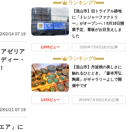
ランキング7
【流山市】旧トライアル跡地
に「トレジャーファクトリ
ー」がオープンへ！8月18日開
業予定、看板がお目見えしま
2/02/14 07:19
した
2,055ビュー
2026年7月8日(水)の記事
、アゼリア
ランキング8
・ディー・
！
【流山市】丹波焼の美しさに
触れるひととき。「森本芳弘
陶展」がギャラリーよしで開
催中です
1,935ビュー
2026年7月30日(木)の記事
2/01/21 07:19
エア」に