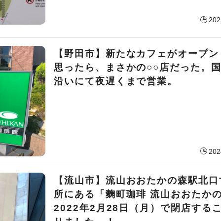
202
【野田市】新たなカフェがオープン
思ったら、まさかの○○店だった。国
沿いにて夜遅くまで営業。
202
【流山市】流山おおたかの森駅北口
所にある「麴町珈琲 流山おおたか
2022年2月28日（月）で閉店する