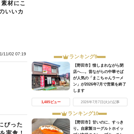
、素材にこ
のいいカ
1/11/02 07:19
ランキング9
【野田市】惜しまれながら閉
店へ…。昔ながらの中華そば
が人気の「まこちゃんラーメ
ン」が2026年7月で営業を終了
します
1,485ビュー
2026年7月7日(火)の記事
ランキング10
【野田市】甘いのに、すっき
にぴった
り。自家製ヨーグルトホイッ
スを実食！