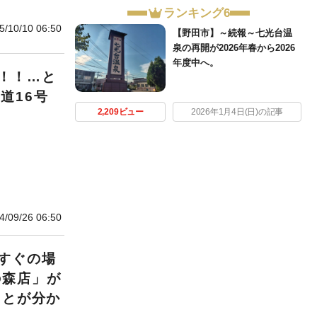
ランキング6
5/10/10 06:50
【野田市】～続報～七光台温
泉の再開が2026年春から2026
年度中へ。
！！…と
道16号
2,209ビュー
2026年1月4日(日)の記事
4/09/26 06:50
すぐの場
の森店」が
ことが分か