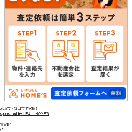
流山市・野田市で家探し
sponsored by LIFULL HOME'S
賃貸
[
]
/
/
/