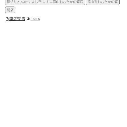
厚切りとんかつ よし平 コトエ流山おおたかの森店
流山市おおたかの森
開店
開店/閉店
momo