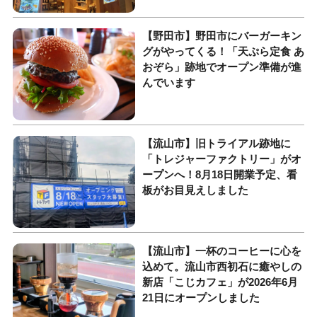
【野田市】野田市にバーガーキン
グがやってくる！「天ぷら定食 あ
おぞら」跡地でオープン準備が進
んでいます
【流山市】旧トライアル跡地に
「トレジャーファクトリー」がオ
ープンへ！8月18日開業予定、看
板がお目見えしました
【流山市】一杯のコーヒーに心を
込めて。流山市西初石に癒やしの
新店「こじカフェ」が2026年6月
21日にオープンしました