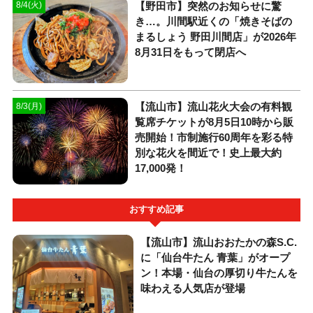
【野田市】突然のお知らせに驚
8/4(火)
き…。川間駅近くの「焼きそばの
まるしょう 野田川間店」が2026年
8月31日をもって閉店へ
【流山市】流山花火大会の有料観
8/3(月)
覧席チケットが8月5日10時から販
売開始！市制施行60周年を彩る特
別な花火を間近で！史上最大約
17,000発！
おすすめ記事
【流山市】流山おおたかの森S.C.
に「仙台牛たん 青葉」がオープ
ン！本場・仙台の厚切り牛たんを
味わえる人気店が登場