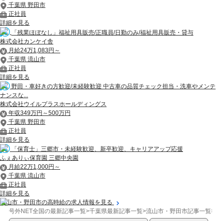
千葉県 野田市
正社員
詳細を見る
「残業ほぼなし」福祉用具販売/正職員/日勤のみ/福祉用具販売・貸与
株式会社カンケイ舎
月給24万1,083円～
千葉県 流山市
正社員
詳細を見る
野田・車好きの方歓迎/未経験歓迎 中古車の品質チェック担当・洗車やメンテ
ナンスな...
株式会社ウイルプラスホールディングス
年収349万円～500万円
千葉県 野田市
正社員
詳細を見る
「保育士」三郷市・未経験歓迎、新卒歓迎、キャリアアップ応援
ふぇありぃ保育園 三郷中央園
月給22万1,000円～
千葉県 流山市
正社員
詳細を見る
流山市・野田市の高時給の求人情報を見る
号外NET全国の最新記事一覧
>
千葉県最新記事一覧
>
流山市・野田市記事一覧
>
開