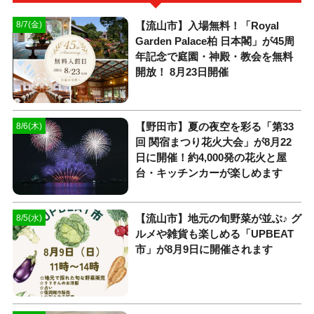
【流山市】入場無料！「Royal
8/7(金)
Garden Palace柏 日本閣」が45周
年記念で庭園・神殿・教会を無料
開放！ 8月23日開催
【野田市】夏の夜空を彩る「第33
8/6(木)
回 関宿まつり花火大会」が8月22
日に開催！約4,000発の花火と屋
台・キッチンカーが楽しめます
【流山市】地元の旬野菜が並ぶ♪ グ
8/5(水)
ルメや雑貨も楽しめる「UPBEAT
市」が8月9日に開催されます