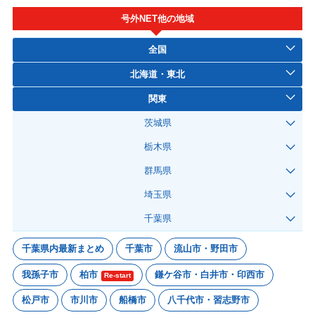
号外NET他の地域
全国
北海道・東北
関東
茨城県
栃木県
群馬県
埼玉県
千葉県
千葉県内最新まとめ
千葉市
流山市・野田市
我孫子市
柏市
鎌ケ谷市・白井市・印西市
Re-start
松戸市
市川市
船橋市
八千代市・習志野市