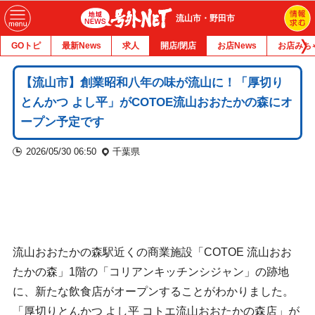
流山市・野田市
GOトピ
最新News
求人
開店/閉店
お店News
お店みち
【流山市】創業昭和八年の味が流山に！「厚切り
とんかつ よし平」がCOTOE流山おおたかの森にオ
ープン予定です
2026/05/30 06:50
千葉県
流山おおたかの森駅近くの商業施設「COTOE 流山おお
たかの森」1階の「コリアンキッチンシジャン」の跡地
に、新たな飲食店がオープンすることがわかりました。
「厚切りとんかつ よし平 コトエ流山おおたかの森店」が