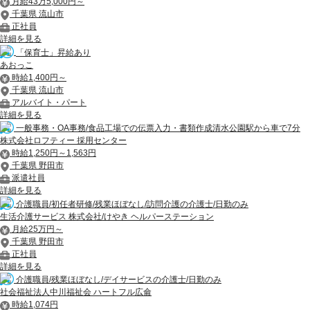
月給43万5,000円～
千葉県 流山市
正社員
詳細を見る
「保育士」昇給あり
あおっこ
時給1,400円～
千葉県 流山市
アルバイト・パート
詳細を見る
一般事務・OA事務/食品工場での伝票入力・書類作成清水公園駅から車で7分
株式会社ロフティー 採用センター
時給1,250円～1,563円
千葉県 野田市
派遣社員
詳細を見る
介護職員/初任者研修/残業ほぼなし/訪問介護の介護士/日勤のみ
生活介護サービス 株式会社/けやき ヘルパーステーション
月給25万円～
千葉県 野田市
正社員
詳細を見る
介護職員/残業ほぼなし/デイサービスの介護士/日勤のみ
社会福祉法人中川福祉会 ハートフル広侖
時給1,074円