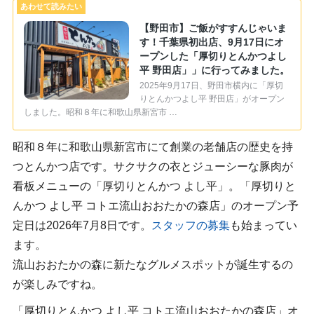
【野田市】ご飯がすすんじゃいま
す！千葉県初出店、9月17日にオ
ープンした「厚切りとんかつよし
平 野田店」」に行ってみました。
2025年9月17日、野田市横内に「厚切
りとんかつよし平 野田店」がオープン
しました。昭和８年に和歌山県新宮市 …
昭和８年に和歌山県新宮市にて創業の老舗店の歴史を持
つとんかつ店です。サクサクの衣とジューシーな豚肉が
看板メニューの「厚切りとんかつ よし平」。「厚切りと
んかつ よし平 コトエ流山おおたかの森店」のオープン予
定日は2026年7月8日です。
スタッフの募集
も始まってい
ます。
流山おおたかの森に新たなグルメスポットが誕生するの
が楽しみですね。
「厚切りとんかつ よし平 コトエ流山おおたかの森店」オ