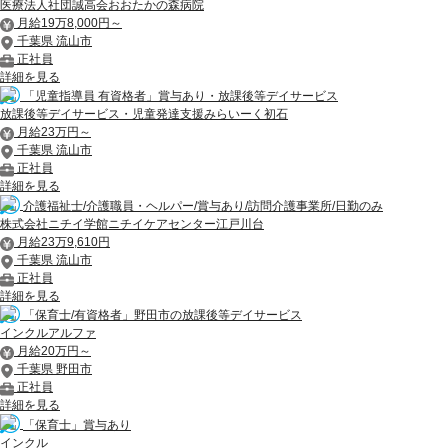
医療法人社団誠高会おおたかの森病院
月給19万8,000円～
千葉県 流山市
正社員
詳細を見る
「児童指導員 有資格者」賞与あり・放課後等デイサービス
放課後等デイサービス・児童発達支援みらいーく初石
月給23万円～
千葉県 流山市
正社員
詳細を見る
介護福祉士/介護職員・ヘルパー/賞与あり/訪問介護事業所/日勤のみ
株式会社ニチイ学館ニチイケアセンター江戸川台
月給23万9,610円
千葉県 流山市
正社員
詳細を見る
「保育士/有資格者」野田市の放課後等デイサービス
インクルアルファ
月給20万円～
千葉県 野田市
正社員
詳細を見る
「保育士」賞与あり
インクル