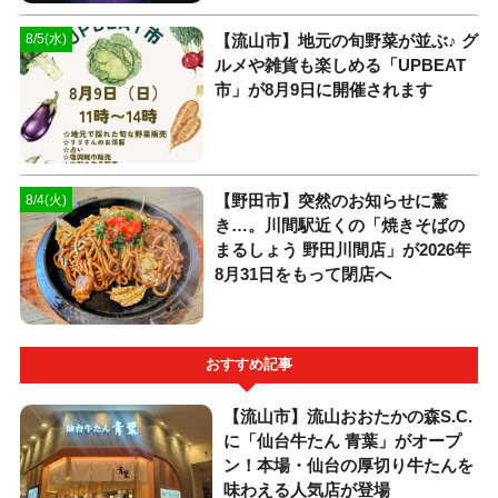
【流山市】地元の旬野菜が並ぶ♪ グ
8/5(水)
ルメや雑貨も楽しめる「UPBEAT
市」が8月9日に開催されます
【野田市】突然のお知らせに驚
8/4(火)
き…。川間駅近くの「焼きそばの
まるしょう 野田川間店」が2026年
8月31日をもって閉店へ
おすすめ記事
【流山市】流山おおたかの森S.C.
に「仙台牛たん 青葉」がオープ
ン！本場・仙台の厚切り牛たんを
味わえる人気店が登場