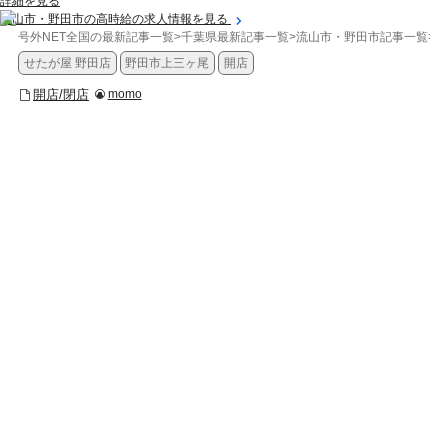
詳細を見る
流山市・野田市の高時給の求人情報を見る
号外NET全国の最新記事一覧
>
千葉県最新記事一覧
>
流山市・野田市記事一覧
>
開
せたが屋 野田店
野田市上三ヶ尾
開店
開店/閉店
momo