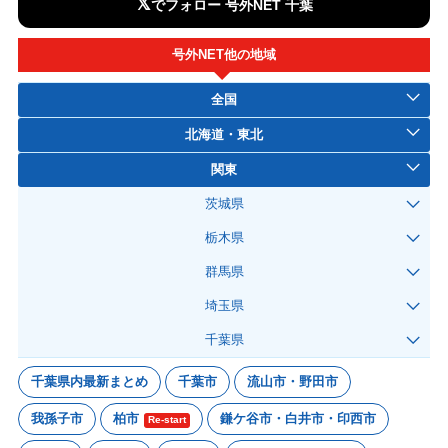
𝕏
でフォロー 号外NET 千葉
号外NET他の地域
全国
北海道・東北
関東
茨城県
栃木県
群馬県
埼玉県
千葉県
千葉県内最新まとめ
千葉市
流山市・野田市
我孫子市
柏市
鎌ケ谷市・白井市・印西市
Re-start