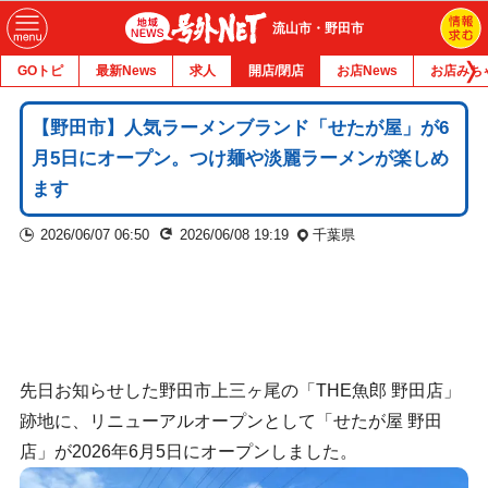
流山市・野田市
GOトピ
最新News
求人
開店/閉店
お店News
お店みち
【野田市】人気ラーメンブランド「せたが屋」が6
月5日にオープン。つけ麺や淡麗ラーメンが楽しめ
ます
2026/06/07 06:50
2026/06/08 19:19
千葉県
先日お知らせした野田市上三ヶ尾の「THE魚郎 野田店」
跡地に、リニューアルオープンとして「せたが屋 野田
店」が2026年6月5日にオープンしました。