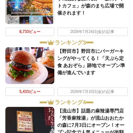
トカフェ」が森のまち広場で開
催されます！
8,733ビュー
2026年7月24日(金)の記事
ランキング3
【野田市】野田市にバーガーキ
ングがやってくる！「天ぷら定
食 あおぞら」跡地でオープン準
備が進んでいます
5,433ビュー
2026年7月10日(金)の記事
ランキング4
【流山市】話題の麻辣湯専門店
「芳香麻辣湯」が流山おおたか
の森に7月3日にオープン！オー
プン記念で人気メニューが半額