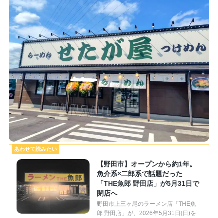
【野田市】オープンから約1年。
魚介系×二郎系で話題だった
「THE魚郎 野田店」が5月31日で
閉店へ
野田市上三ヶ尾のラーメン店「THE魚
郎 野田店」が、2026年5月31日(日)を