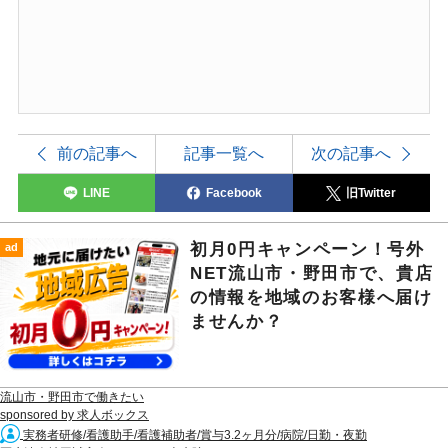
前の記事へ
記事一覧へ
次の記事へ
LINE
Facebook
旧Twitter
初月0円キャンペーン！号外
ad
NET流山市・野田市で、貴店
の情報を地域のお客様へ届け
ませんか？
流山市・野田市で働きたい
sponsored by 求人ボックス
実務者研修/看護助手/看護補助者/賞与3.2ヶ月分/病院/日勤・夜勤