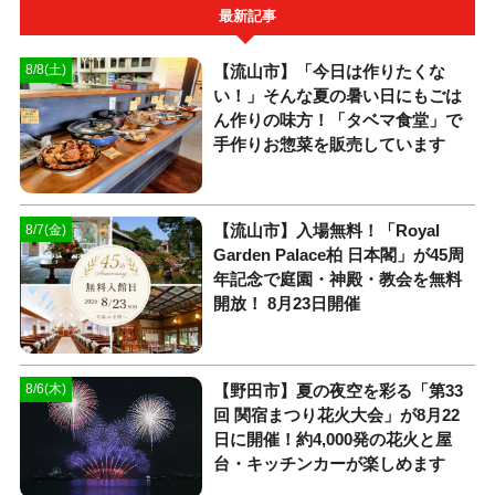
最新記事
【流山市】「今日は作りたくな
8/8(土)
い！」そんな夏の暑い日にもごは
ん作りの味方！「タベマ食堂」で
手作りお惣菜を販売しています
【流山市】入場無料！「Royal
8/7(金)
Garden Palace柏 日本閣」が45周
年記念で庭園・神殿・教会を無料
開放！ 8月23日開催
【野田市】夏の夜空を彩る「第33
8/6(木)
回 関宿まつり花火大会」が8月22
日に開催！約4,000発の花火と屋
台・キッチンカーが楽しめます