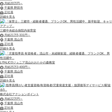
月給20万円～
千葉県 野田市
正社員
詳細を見る
「保育士」三郷市・経験者優遇、ブランクOK、男性活躍中、新卒歓迎、キャリ
アアップ...
三郷中央総合病院内保育室
月給21万5,331円～
千葉県 流山市
正社員
詳細を見る
「児童指導員 有資格者」流山市・未経験歓迎、経験者優遇、ブランクOK、男
性活躍中...
LITALICOジュニア流山おおたかの森教室
月給25万3,400円～
千葉県 流山市
正社員
詳細を見る
指導員/障がい者支援資格/有資格者/児童発達支援・放課後等デイサービス/駅徒
歩5...
株式会社アクションポイント
月給22万円～
千葉県 流山市
正社員