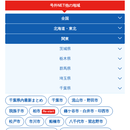
号外NET他の地域
全国
北海道・東北
関東
茨城県
栃木県
群馬県
埼玉県
千葉県
千葉県内最新まとめ
千葉市
流山市・野田市
我孫子市
柏市
鎌ケ谷市・白井市・印西市
Re-start
松戸市
市川市
船橋市
八千代市・習志野市