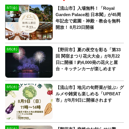
【流山市】入場無料！「Royal
8/7(金)
Garden Palace柏 日本閣」が45周
年記念で庭園・神殿・教会を無料
開放！ 8月23日開催
【野田市】夏の夜空を彩る「第33
8/6(木)
回 関宿まつり花火大会」が8月22
日に開催！約4,000発の花火と屋
台・キッチンカーが楽しめます
【流山市】地元の旬野菜が並ぶ♪ グ
8/5(水)
ルメや雑貨も楽しめる「UPBEAT
市」が8月9日に開催されます
8/4(火)