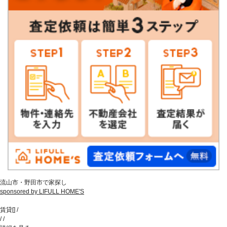
流山市・野田市で家探し
sponsored by LIFULL HOME'S
賃貸
[
]
/
/
/