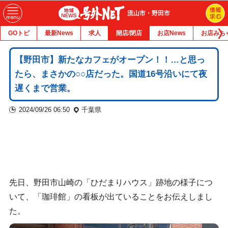
流山市・野田市
GOトピ
最新News
求人
開店/閉店
お店News
お店みち
【野田市】新たなカフェがオープン！！…と思っ
たら、まさかの○○店だった。国道16号沿いにて夜
遅くまで営業。
2024/09/26 06:50
千葉県
先日、野田市山崎の「ひだまりハウス」跡地の様子につ
いて、「珈琲館」の看板が出ていることをお伝えしまし
た。