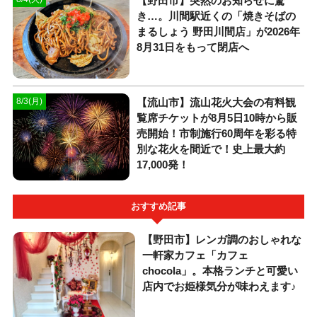
【野田市】突然のお知らせに驚
き…。川間駅近くの「焼きそばの
まるしょう 野田川間店」が2026年
8月31日をもって閉店へ
【流山市】流山花火大会の有料観
8/3(月)
覧席チケットが8月5日10時から販
売開始！市制施行60周年を彩る特
別な花火を間近で！史上最大約
17,000発！
おすすめ記事
【野田市】レンガ調のおしゃれな
一軒家カフェ「カフェ
chocola」。本格ランチと可愛い
店内でお姫様気分が味わえます♪