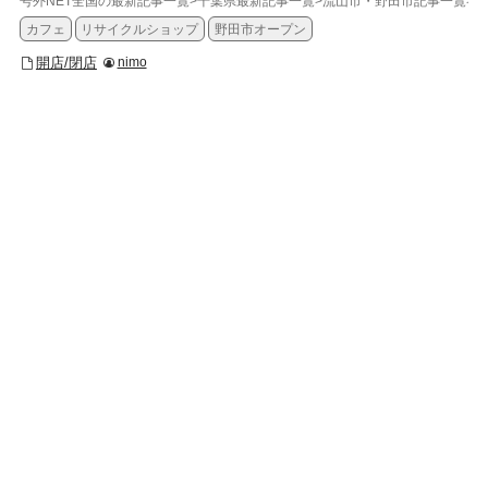
号外NET全国の最新記事一覧
>
千葉県最新記事一覧
>
流山市・野田市記事一覧
>
開
カフェ
リサイクルショップ
野田市オープン
開店/閉店
nimo