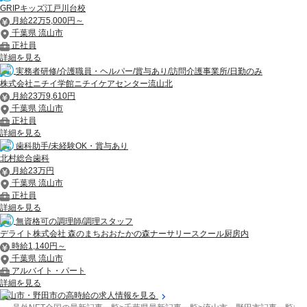
GRIPキッズ江戸川台校
月給22万5,000円～
千葉県 流山市
正社員
詳細を見る
実務者研修/介護職員・ヘルパー/賞与あり/訪問介護事業所/日勤のみ
株式会社ニチイ学館ニチイケアセンター流山北
月給23万9,610円
千葉県 流山市
正社員
詳細を見る
歯科助手/未経験OK・賞与あり
北村総合歯科
月給23万円
千葉県 流山市
正社員
詳細を見る
無資格可の調理師/調理スタッフ
デライト株式会社 森のまちおおたかの森ナーサリースクール厨房内
時給1,140円～
千葉県 流山市
アルバイト・パート
詳細を見る
流山市・野田市の高時給の求人情報を見る