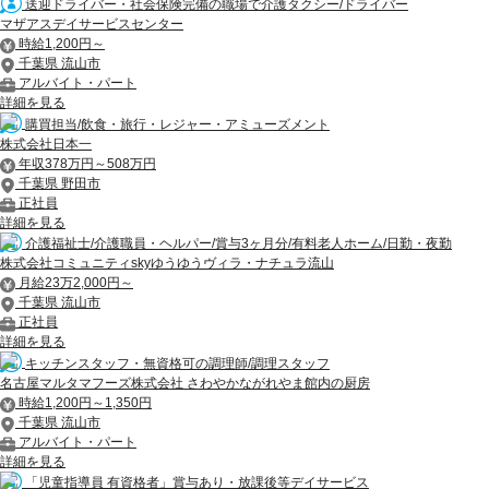
送迎ドライバー・社会保険完備の職場で介護タクシー/ドライバー
マザアスデイサービスセンター
時給1,200円～
千葉県 流山市
アルバイト・パート
詳細を見る
購買担当/飲食・旅行・レジャー・アミューズメント
株式会社日本一
年収378万円～508万円
千葉県 野田市
正社員
詳細を見る
介護福祉士/介護職員・ヘルパー/賞与3ヶ月分/有料老人ホーム/日勤・夜勤
株式会社コミュニティskyゆうゆうヴィラ・ナチュラ流山
月給23万2,000円～
千葉県 流山市
正社員
詳細を見る
キッチンスタッフ・無資格可の調理師/調理スタッフ
名古屋マルタマフーズ株式会社 さわやかながれやま館内の厨房
時給1,200円～1,350円
千葉県 流山市
アルバイト・パート
詳細を見る
「児童指導員 有資格者」賞与あり・放課後等デイサービス