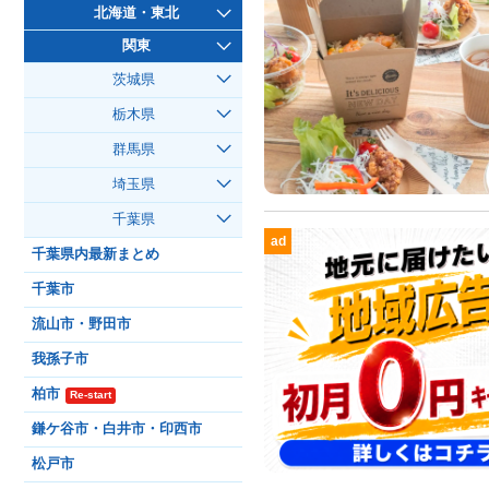
北海道・東北
関東
茨城県
栃木県
群馬県
埼玉県
千葉県
ad
千葉県内最新まとめ
千葉市
流山市・野田市
我孫子市
柏市
Re-start
鎌ケ谷市・白井市・印西市
松戸市