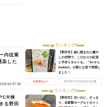
ランキング9
【野田市】緑に囲まれた癒や
ー内従業
しの空間で、こだわりの紅茶
感染した
と手作りタルトを。「Airそら
tea&tart」が新たな形で再開し
ました！
1,415ビュー
2026年7月22日(水)の記事
1/01/16 07:30
ランキング10
PCR検
【野田市】甘いのに、すっき
り。自家製ヨーグルトホイッ
きる野田