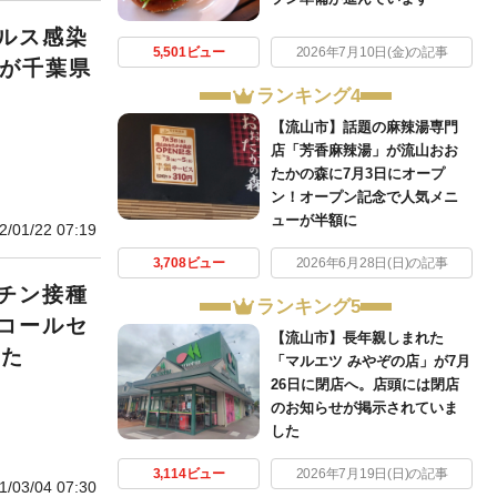
ルス感染
5,501ビュー
2026年7月10日(金)の記事
”が千葉県
ランキング4
【流山市】話題の麻辣湯専門
店「芳香麻辣湯」が流山おお
たかの森に7月3日にオープ
ン！オープン記念で人気メニ
ューが半額に
2/01/22 07:19
3,708ビュー
2026年6月28日(日)の記事
チン接種
ランキング5
コールセ
【流山市】長年親しまれた
した
「マルエツ みやぞの店」が7月
26日に閉店へ。店頭には閉店
のお知らせが掲示されていま
した
3,114ビュー
2026年7月19日(日)の記事
1/03/04 07:30