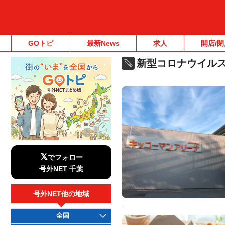
GOトピ
最新News
求人
開店/閉
新型コロナウイル
𝕏
でフォロー
号外NET 千葉
号外NET他の地域
全国