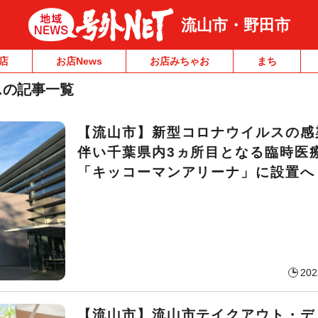
流山市・野田市
店
お店News
お店みちゃお
まち
スの記事一覧
【流山市】新型コロナウイルスの感
伴い千葉県内3ヵ所目となる臨時医
「キッコーマンアリーナ」に設置へ
202
【流山市】流山市テイクアウト・デ