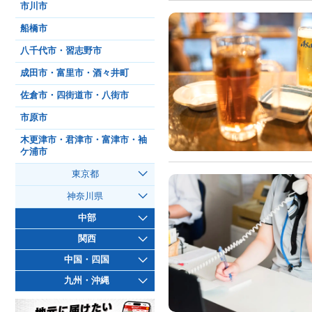
市川市
船橋市
八千代市・習志野市
成田市・富里市・酒々井町
佐倉市・四街道市・八街市
市原市
木更津市・君津市・富津市・袖
ケ浦市
東京都
神奈川県
中部
関西
中国・四国
九州・沖縄