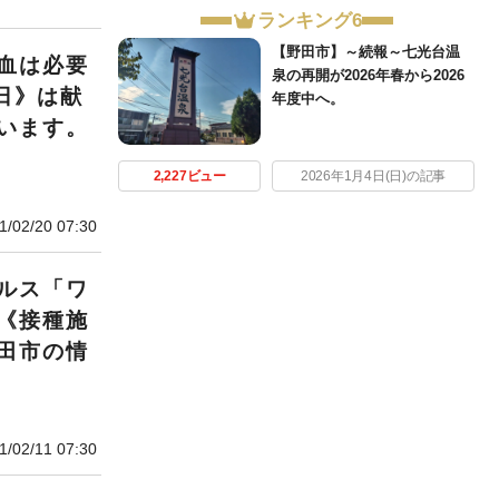
ランキング6
【野田市】～続報～七光台温
血は必要
泉の再開が2026年春から2026
2日》は献
年度中へ。
います。
2,227ビュー
2026年1月4日(日)の記事
1/02/20 07:30
ルス「ワ
《接種施
田市の情
1/02/11 07:30