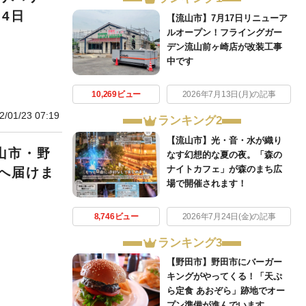
24日
【流山市】7月17日リニューア
ルオープン！フライングガー
デン流山前ヶ崎店が改装工事
中です
10,269ビュー
2026年7月13日(月)の記事
2/01/23 07:19
ランキング2
【流山市】光・音・水が織り
山市・野
なす幻想的な夏の夜。「森の
ナイトカフェ」が森のまち広
へ届けま
場で開催されます！
8,746ビュー
2026年7月24日(金)の記事
ランキング3
【野田市】野田市にバーガー
キングがやってくる！「天ぷ
ら定食 あおぞら」跡地でオー
プン準備が進んでいます