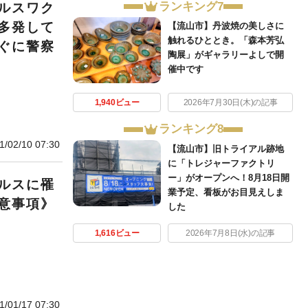
ランキング7
ルスワク
多発して
【流山市】丹波焼の美しさに
触れるひととき。「森本芳弘
ぐに警察
陶展」がギャラリーよしで開
催中です
1,940ビュー
2026年7月30日(木)の記事
ランキング8
1/02/10 07:30
【流山市】旧トライアル跡地
に「トレジャーファクトリ
ー」がオープンへ！8月18日開
ルスに罹
業予定、看板がお目見えしま
意事項》
した
1,616ビュー
2026年7月8日(水)の記事
1/01/17 07:30