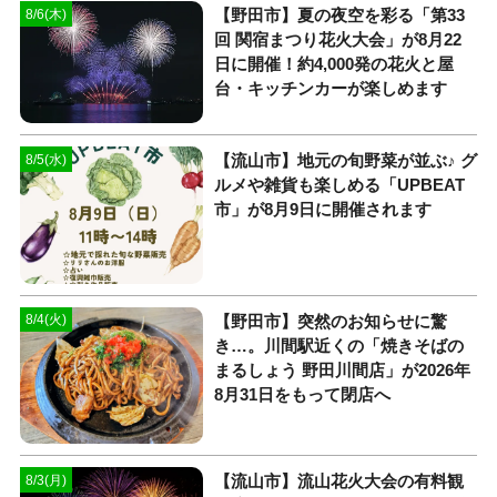
【野田市】夏の夜空を彩る「第33
8/6(木)
回 関宿まつり花火大会」が8月22
日に開催！約4,000発の花火と屋
台・キッチンカーが楽しめます
【流山市】地元の旬野菜が並ぶ♪ グ
8/5(水)
ルメや雑貨も楽しめる「UPBEAT
市」が8月9日に開催されます
【野田市】突然のお知らせに驚
8/4(火)
き…。川間駅近くの「焼きそばの
まるしょう 野田川間店」が2026年
8月31日をもって閉店へ
【流山市】流山花火大会の有料観
8/3(月)