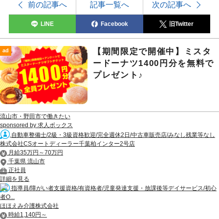
前の記事へ
記事一覧へ
次の記事へ
LINE
Facebook
旧Twitter
【期間限定で開催中】ミスタ
ad
ードーナツ1400円分を無料で
プレゼント♪
流山市・野田市で働きたい
sponsored by 求人ボックス
自動車整備士/2級・3級資格歓迎/完全週休2日/中古車販売店/みなし残業等なし
株式会社CSオートディーラー千葉柏インター2号店
月給35万円～70万円
千葉県 流山市
正社員
詳細を見る
指導員/障がい者支援資格/有資格者/児童発達支援・放課後等デイサービス/初心
者O...
ほほえみ介護株式会社
時給1,140円～