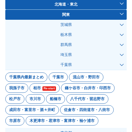
北海道・東北
関東
茨城県
栃木県
群馬県
埼玉県
千葉県
千葉県内最新まとめ
千葉市
流山市・野田市
我孫子市
柏市
鎌ケ谷市・白井市・印西市
Re-start
松戸市
市川市
船橋市
八千代市・習志野市
成田市・富里市・酒々井町
佐倉市・四街道市・八街市
市原市
木更津市・君津市・富津市・袖ケ浦市