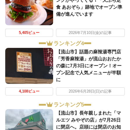
ングがやってくる！「天ぷら定
食 あおぞら」跡地でオープン準
備が進んでいます
5,405ビュー
2026年7月10日(金)の記事
ランキング4
【流山市】話題の麻辣湯専門店
「芳香麻辣湯」が流山おおたか
の森に7月3日にオープン！オー
プン記念で人気メニューが半額
に
4,108ビュー
2026年6月28日(日)の記事
ランキング5
【流山市】長年親しまれた「マ
ルエツ みやぞの店」が7月26日
に閉店へ。店頭には閉店のお知