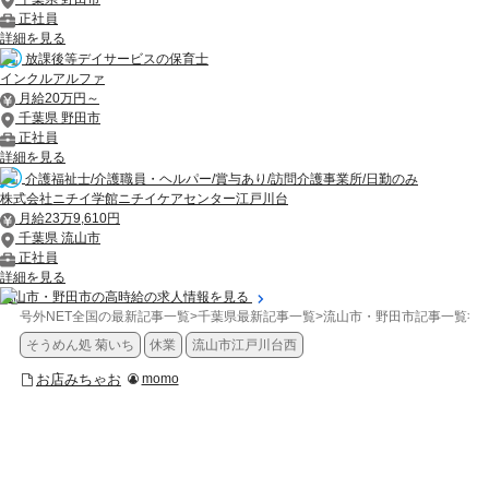
正社員
詳細を見る
放課後等デイサービスの保育士
インクルアルファ
月給20万円～
千葉県 野田市
正社員
詳細を見る
介護福祉士/介護職員・ヘルパー/賞与あり/訪問介護事業所/日勤のみ
株式会社ニチイ学館ニチイケアセンター江戸川台
月給23万9,610円
千葉県 流山市
正社員
詳細を見る
流山市・野田市の高時給の求人情報を見る
号外NET全国の最新記事一覧
>
千葉県最新記事一覧
>
流山市・野田市記事一覧
>
お
そうめん処 菊いち
休業
流山市江戸川台西
お店みちゃお
momo