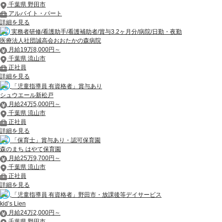
千葉県 野田市
アルバイト・パート
詳細を見る
実務者研修/看護助手/看護補助者/賞与3.2ヶ月分/病院/日勤・夜勤
医療法人社団誠高会おおたかの森病院
月給19万8,000円～
千葉県 流山市
正社員
詳細を見る
「児童指導員 有資格者」賞与あり
シュウエール新松戸
月給24万5,000円～
千葉県 流山市
正社員
詳細を見る
「保育士」賞与あり・認可保育園
森のまち はやて保育園
月給25万9,700円～
千葉県 流山市
正社員
詳細を見る
「児童指導員 有資格者」野田市・放課後等デイサービス
kid’s Lien
月給24万2,000円～
千葉県 野田市