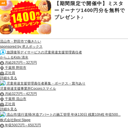
【期間限定で開催中】ミスタ
ad
ードーナツ1400円分を無料で
プレゼント♪
流山市・野田市で働きたい
sponsored by 求人ボックス
放課後等デイサービスの児童発達支援管理責任者
からふるKids 清水
月給26万円～32万円
千葉県 野田市
正社員
詳細を見る
児童発達支援管理責任者募集・ボーナス・賞与あり
児童発達支援事業所Cocoroスマイル
月給32万円～42万円
千葉県 流山市
正社員
詳細を見る
流山市/直行直帰/木造アパートの施工管理 年休130日 残業10h程 年収500...
株式会社Best Stage
年収500万円～650万円