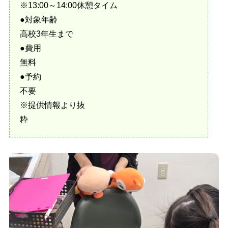
※13:00～14:00休憩タイム
●対象年齢
高校3年生まで
●費用
無料
●予約
不要
※提供情報より抜
粋