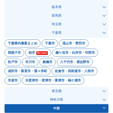
栃木県
群馬県
埼玉県
千葉県
千葉県内最新まとめ
千葉市
流山市・野田市
我孫子市
柏市
鎌ケ谷市・白井市・印西市
Re-start
松戸市
市川市
船橋市
八千代市・習志野市
成田市・富里市・酒々井町
佐倉市・四街道市・八街市
市原市
木更津市・君津市・富津市・袖ケ浦市
東京都
神奈川県
中部