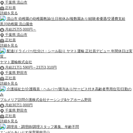
千葉県 流山市
正社員
詳細を見る
流山市 幼稚園の幼稚園教諭/土日祝休み/複数園あり/経験者優遇/交通費支給
黒川幼稚園 流山園舎
月給25万5,000円～
千葉県 流山市
正社員
詳細を見る
配達/ドライバー/仕分け・シール貼り ヤマト運輸 正社員デビュー 年間休日は実
質...
ヤマト運輸株式会社
月給21万1,590円～23万3,310円
千葉県 野田市
正社員
詳細を見る
介護福祉士/介護職員・ヘルパー/賞与あり/サービス付き高齢者専用住宅/日勤の
み
プルメリア訪問介護株式会社ナーシング&ケアホーム野田
月給30万1,000円
千葉県 野田市
正社員
詳細を見る
調理員・調理師/調理スタッフ募集、年齢不問
エンゼルあいりす保育園南流山