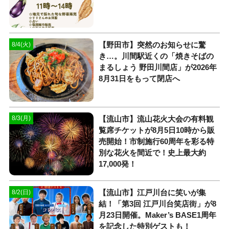
【野田市】突然のお知らせに驚
8/4(火)
き…。川間駅近くの「焼きそばの
まるしょう 野田川間店」が2026年
8月31日をもって閉店へ
【流山市】流山花火大会の有料観
8/3(月)
覧席チケットが8月5日10時から販
売開始！市制施行60周年を彩る特
別な花火を間近で！史上最大約
17,000発！
【流山市】江戸川台に笑いが集
8/2(日)
結！「第3回 江戸川台笑店街」が8
月23日開催。Maker’s BASE1周年
を記念した特別ゲストも！