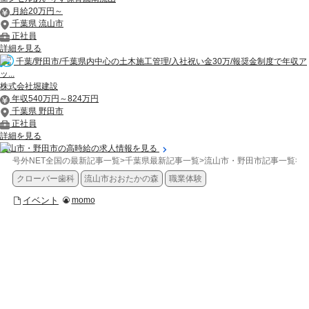
月給20万円～
千葉県 流山市
正社員
詳細を見る
千葉/野田市/千葉県内中心の土木施工管理/入社祝い金30万/報奨金制度で年収ア
ッ...
株式会社堀建設
年収540万円～824万円
千葉県 野田市
正社員
詳細を見る
流山市・野田市の高時給の求人情報を見る
号外NET全国の最新記事一覧
>
千葉県最新記事一覧
>
流山市・野田市記事一覧
>
イ
クローバー歯科
流山市おおたかの森
職業体験
イベント
momo