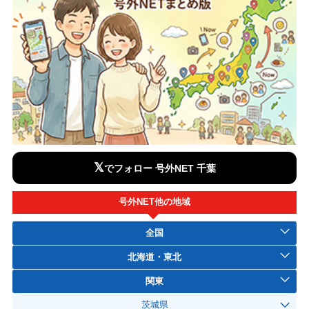
𝕏
でフォロー 号外NET 千葉
号外NET他の地域
全国
北海道・東北
関東
茨城県