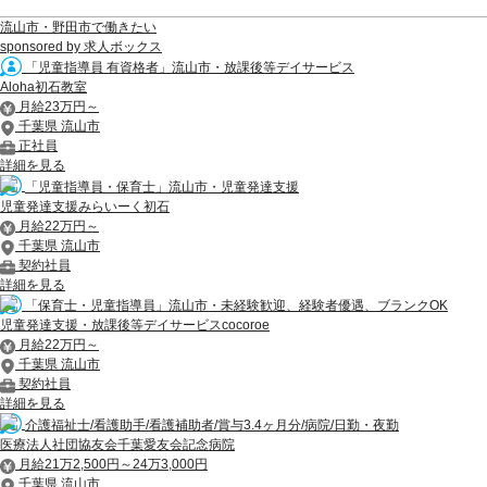
流山市・野田市で働きたい
sponsored by 求人ボックス
「児童指導員 有資格者」流山市・放課後等デイサービス
Aloha初石教室
月給23万円～
千葉県 流山市
正社員
詳細を見る
「児童指導員・保育士」流山市・児童発達支援
児童発達支援みらいーく初石
月給22万円～
千葉県 流山市
契約社員
詳細を見る
「保育士・児童指導員」流山市・未経験歓迎、経験者優遇、ブランクOK
児童発達支援・放課後等デイサービスcocoroe
月給22万円～
千葉県 流山市
契約社員
詳細を見る
介護福祉士/看護助手/看護補助者/賞与3.4ヶ月分/病院/日勤・夜勤
医療法人社団協友会千葉愛友会記念病院
月給21万2,500円～24万3,000円
千葉県 流山市