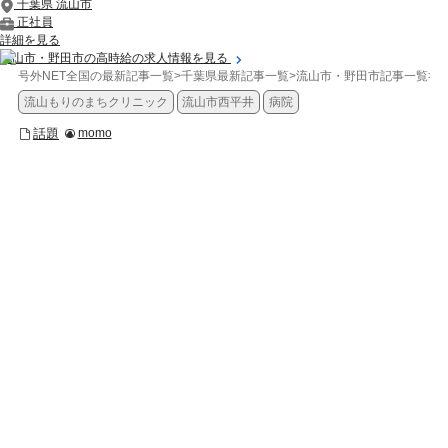
千葉県 流山市
正社員
詳細を見る
流山市・野田市の高時給の求人情報を見る
号外NET全国の最新記事一覧
>
千葉県最新記事一覧
>
流山市・野田市記事一覧
>
話
流山もりのまちクリニック
流山市西平井
病院
話題
momo