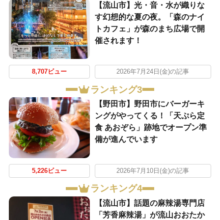
【流山市】光・音・水が織りな
す幻想的な夏の夜。「森のナイ
トカフェ」が森のまち広場で開
催されます！
8,707ビュー
2026年7月24日(金)の記事
ランキング3
【野田市】野田市にバーガーキ
ングがやってくる！「天ぷら定
食 あおぞら」跡地でオープン準
備が進んでいます
5,226ビュー
2026年7月10日(金)の記事
ランキング4
【流山市】話題の麻辣湯専門店
「芳香麻辣湯」が流山おおたか