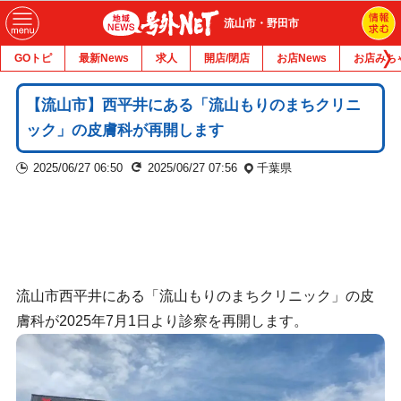
流山市・野田市
GOトピ
最新News
求人
開店/閉店
お店News
お店みち
【流山市】西平井にある「流山もりのまちクリニ
ック」の皮膚科が再開します
2025/06/27 06:50
2025/06/27 07:56
千葉県
流山市西平井にある「流山もりのまちクリニック」の皮
膚科が2025年7月1日より診察を再開します。