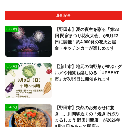
最新記事
【野田市】夏の夜空を彩る「第33
8/6(木)
回 関宿まつり花火大会」が8月22
日に開催！約4,000発の花火と屋
台・キッチンカーが楽しめます
【流山市】地元の旬野菜が並ぶ♪ グ
8/5(水)
ルメや雑貨も楽しめる「UPBEAT
市」が8月9日に開催されます
【野田市】突然のお知らせに驚
8/4(火)
き…。川間駅近くの「焼きそばの
まるしょう 野田川間店」が2026年
8月31日をもって閉店へ