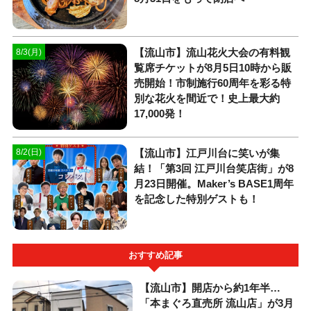
【流山市】流山花火大会の有料観
8/3(月)
覧席チケットが8月5日10時から販
売開始！市制施行60周年を彩る特
別な花火を間近で！史上最大約
17,000発！
【流山市】江戸川台に笑いが集
8/2(日)
結！「第3回 江戸川台笑店街」が8
月23日開催。Maker’s BASE1周年
を記念した特別ゲストも！
おすすめ記事
【流山市】開店から約1年半…
「本まぐろ直売所 流山店」が3月