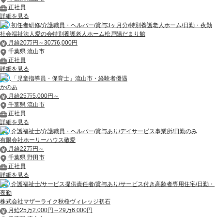
正社員
詳細を見る
初任者研修/介護職員・ヘルパー/賞与3ヶ月分/特別養護老人ホーム/日勤・夜勤
社会福祉法人愛の会特別養護老人ホーム松戸陽だまり館
月給20万円～30万6,000円
千葉県 流山市
正社員
詳細を見る
「児童指導員・保育士」流山市・経験者優遇
かのあ
月給25万5,000円～
千葉県 流山市
正社員
詳細を見る
介護福祉士/介護職員・ヘルパー/賞与あり/デイサービス事業所/日勤のみ
有限会社ホーリーハウス敬愛
月給22万円～
千葉県 野田市
正社員
詳細を見る
介護福祉士/サービス提供責任者/賞与あり/サービス付き高齢者専用住宅/日勤・
夜勤
株式会社マザーライク秋桜ヴィレッジ初石
月給25万2,000円～29万6,000円