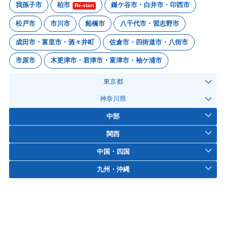
我孫子市
柏市
鎌ケ谷市・白井市・印西市
Re-start
松戸市
市川市
船橋市
八千代市・習志野市
成田市・富里市・酒々井町
佐倉市・四街道市・八街市
市原市
木更津市・君津市・富津市・袖ケ浦市
東京都
神奈川県
中部
関西
中国・四国
九州・沖縄