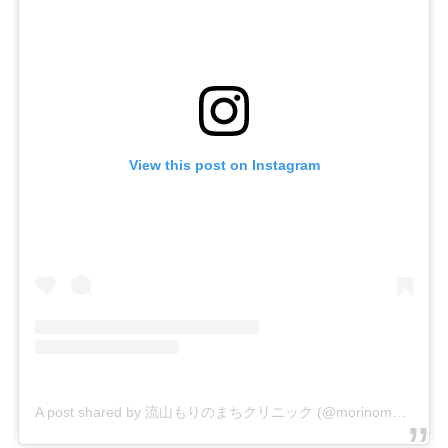
View this post on Instagram
A post shared by 流山もりのまちクリニック (@morinomachi_clinic)