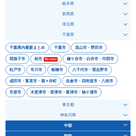
栃木県
群馬県
埼玉県
千葉県
千葉県内最新まとめ
千葉市
流山市・野田市
我孫子市
柏市
鎌ケ谷市・白井市・印西市
Re-start
松戸市
市川市
船橋市
八千代市・習志野市
成田市・富里市・酒々井町
佐倉市・四街道市・八街市
市原市
木更津市・君津市・富津市・袖ケ浦市
東京都
神奈川県
中部