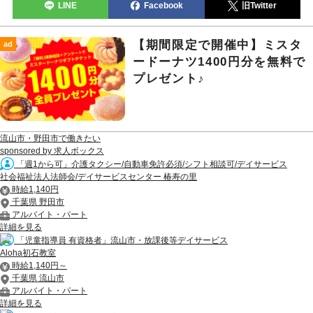
LINE
Facebook
旧Twitter
【期間限定で開催中】ミスタ
ad
ードーナツ1400円分を無料で
プレゼント♪
流山市・野田市で働きたい
sponsored by 求人ボックス
「週1から可」介護タクシー/自動車免許必須/シフト相談可/デイサービス
社会福祉法人法師会/デイサービスセンター 椿寿の里
時給1,140円
千葉県 野田市
アルバイト・パート
詳細を見る
「児童指導員 有資格者」流山市・放課後等デイサービス
Aloha初石教室
時給1,140円～
千葉県 流山市
アルバイト・パート
詳細を見る