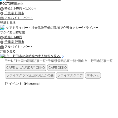
ROOTS野田岩名
時給1,140円～1,500円
千葉県 野田市
アルバイト・パート
詳細を見る
ケアドライバー・社会保険完備の職場で介護タクシー/ドライバー
ツクイ野田市駅前
時給1,140円
千葉県 野田市
アルバイト・パート
詳細を見る
流山市・野田市の高時給の求人情報を見る
号外NET全国の最新記事一覧
>
千葉県最新記事一覧
>
流山市・野田市記事一覧
>
イ
CAFE ＆ LAUNDRY OKKO
CAFE OKKO
ソライエグラン流山おおたかの森
ソライエスクエア
マルシェ
イベント
haramari