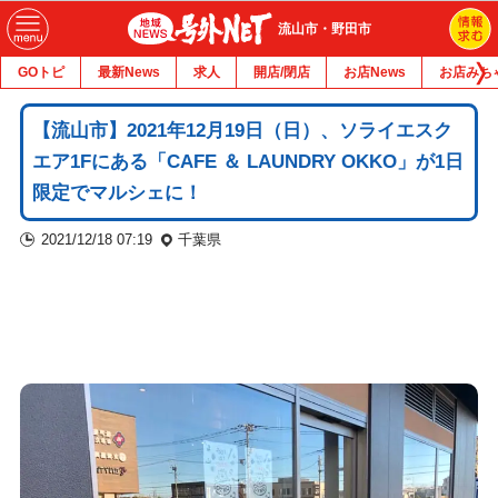
流山市・野田市
GOトピ
最新News
求人
開店/閉店
お店News
お店みち
【流山市】2021年12月19日（日）、ソライエスク
エア1Fにある「CAFE ＆ LAUNDRY OKKO」が1日
限定でマルシェに！
2021/12/18 07:19
千葉県