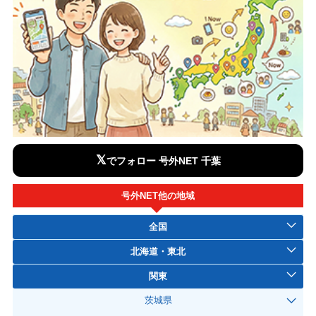
𝕏
でフォロー 号外NET 千葉
号外NET他の地域
全国
北海道・東北
関東
茨城県