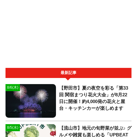
最新記事
【野田市】夏の夜空を彩る「第33
8/6(木)
回 関宿まつり花火大会」が8月22
日に開催！約4,000発の花火と屋
台・キッチンカーが楽しめます
【流山市】地元の旬野菜が並ぶ♪ グ
8/5(水)
ルメや雑貨も楽しめる「UPBEAT