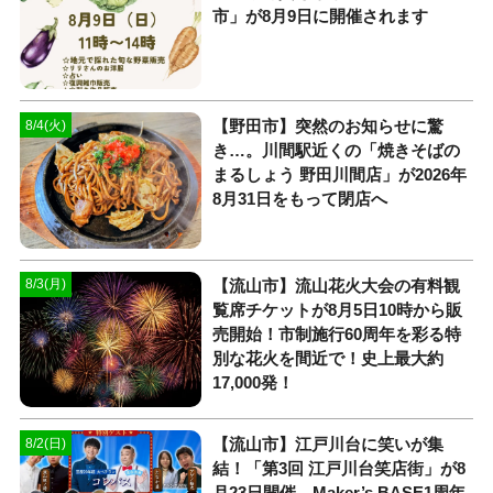
市」が8月9日に開催されます
【野田市】突然のお知らせに驚
8/4(火)
き…。川間駅近くの「焼きそばの
まるしょう 野田川間店」が2026年
8月31日をもって閉店へ
【流山市】流山花火大会の有料観
8/3(月)
覧席チケットが8月5日10時から販
売開始！市制施行60周年を彩る特
別な花火を間近で！史上最大約
17,000発！
【流山市】江戸川台に笑いが集
8/2(日)
結！「第3回 江戸川台笑店街」が8
月23日開催。Maker’s BASE1周年