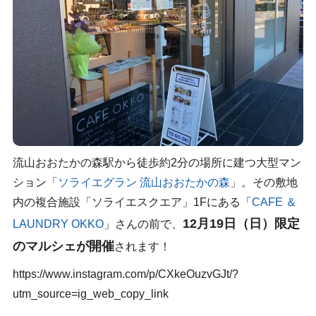
流山おおたかの森駅から徒歩約2分の場所に建つ大型マン
ション「
ソライエグラン 流山おおたかの森
」。その敷地
内の複合施設「ソライエスクエア」1Fにある「
CAFE ＆
12月19日（日）限定
LAUNDRY OKKO
」さんの前で、
のマルシェが開催
されます！
https://www.instagram.com/p/CXkeOuzvGJt/?
utm_source=ig_web_copy_link