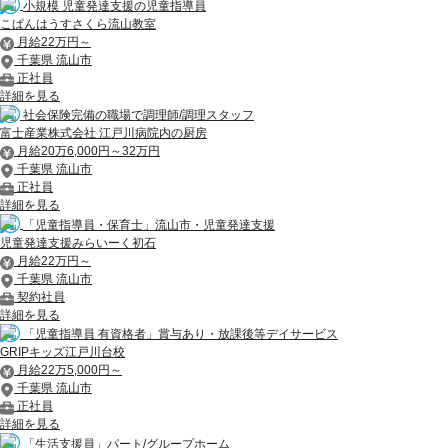
小規模 児童発達支援の児童指導員
こぱんはうすさくら流山教室
月給22万円～
千葉県 流山市
正社員
詳細を見る
社会保険完備の職場で調理師/調理スタッフ
富士産業株式会社 江戸川病院内の厨房
月給20万6,000円～32万円
千葉県 流山市
正社員
詳細を見る
「児童指導員・保育士」流山市・児童発達支援
児童発達支援みらいーく初石
月給22万円～
千葉県 流山市
契約社員
詳細を見る
「児童指導員 有資格者」賞与あり・放課後等デイサービス
GRIPキッズ江戸川台校
月給22万5,000円～
千葉県 流山市
正社員
詳細を見る
「生活支援員」パート/グループホーム