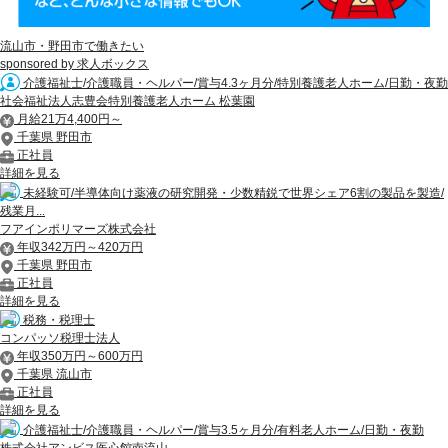
流山市・野田市で働きたい
sponsored by 求人ボックス
介護福祉士/介護職員・ヘルパー/賞与4.3ヶ月分/特別養護老人ホーム/日勤・夜勤
社会福祉法人志豊会特別養護老人ホーム 松葉園
月給21万4,400円～
千葉県 野田市
正社員
詳細を見る
未経験可/半導体向け薬液の研究開発・少数精鋭で世界シェア6割の製品を製造/
残業月...
フアインポリマーズ株式会社
年収342万円～420万円
千葉県 野田市
正社員
詳細を見る
税務・税理士
コンパッソ税理士法人
年収350万円～600万円
千葉県 流山市
正社員
詳細を見る
介護福祉士/介護職員・ヘルパー/賞与3.5ヶ月分/有料老人ホーム/日勤・夜勤
株式会社アンビス医心館南流山