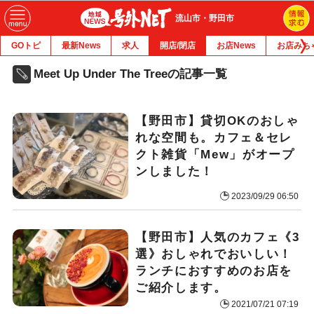
流山市・野田市
GOトピ
最新News
求人
開店/閉店
お店News
お店みち
Meet Up Under The Treeの記事一覧
【野田市】貸切OKのおしゃ
れな空間も。カフェ＆セレ
クト雑貨「Mew」がオープ
ンしました！
2023/09/29 06:50
【野田市】人気のカフェ《3
選》おしゃれでおいしい！
ランチにおすすめのお店を
ご紹介します。
2021/07/21 07:19