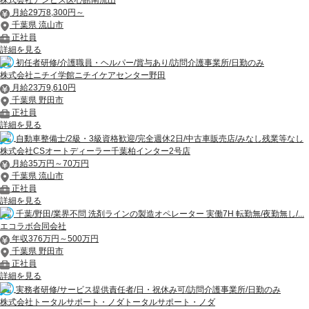
月給29万8,300円～
千葉県 流山市
正社員
詳細を見る
初任者研修/介護職員・ヘルパー/賞与あり/訪問介護事業所/日勤のみ
株式会社ニチイ学館ニチイケアセンター野田
月給23万9,610円
千葉県 野田市
正社員
詳細を見る
自動車整備士/2級・3級資格歓迎/完全週休2日/中古車販売店/みなし残業等なし
株式会社CSオートディーラー千葉柏インター2号店
月給35万円～70万円
千葉県 流山市
正社員
詳細を見る
千葉/野田/業界不問 洗剤ラインの製造オペレーター 実働7H 転勤無/夜勤無し/...
エコラボ合同会社
年収376万円～500万円
千葉県 野田市
正社員
詳細を見る
実務者研修/サービス提供責任者/日・祝休み可/訪問介護事業所/日勤のみ
株式会社トータルサポート・ノダトータルサポート・ノダ