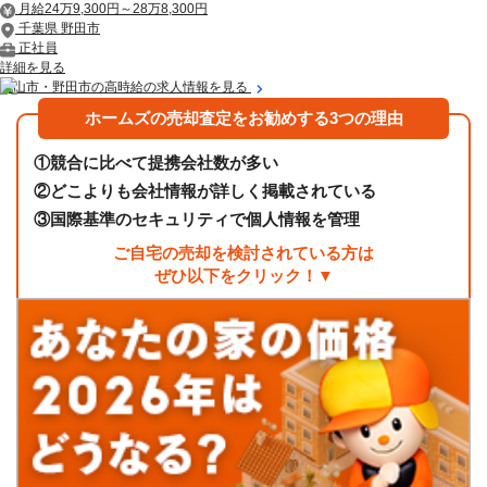
月給24万9,300円～28万8,300円
千葉県 野田市
正社員
詳細を見る
流山市・野田市の高時給の求人情報を見る
ホームズの売却査定をお勧めする3つの理由
①
競合に比べて提携会社数が多い
②
どこよりも会社情報が詳しく掲載されている
③
国際基準のセキュリティで個人情報を管理
ご自宅の売却を検討されている方は
ぜひ以下をクリック！▼