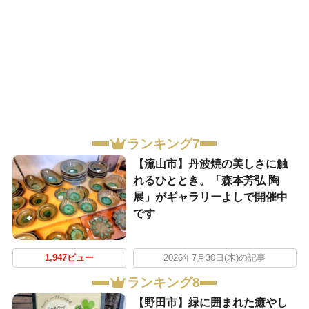
ランキング7
【流山市】丹波焼の美しさに触
れるひととき。「森本芳弘 陶
展」がギャラリーよしで開催中
です
1,947ビュー
2026年7月30日(木)の記事
ランキング8
【野田市】緑に囲まれた癒やし