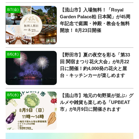
【流山市】入場無料！「Royal
8/7(金)
Garden Palace柏 日本閣」が45周
年記念で庭園・神殿・教会を無料
開放！ 8月23日開催
【野田市】夏の夜空を彩る「第33
8/6(木)
回 関宿まつり花火大会」が8月22
日に開催！約4,000発の花火と屋
台・キッチンカーが楽しめます
【流山市】地元の旬野菜が並ぶ♪ グ
8/5(水)
ルメや雑貨も楽しめる「UPBEAT
市」が8月9日に開催されます