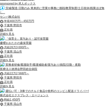
sponsored by 求人ボックス
茨城/製造 日勤のみ 将来的に営業や事務に挑戦/教育制度/土日祝休/残業ほぼ無
し...
センバ株式会社
年収400万円～450万円
千葉県 野田市
正社員
詳細を見る
「保育士」賞与あり・認可保育園
慶櫻おおたかの森保育園
月給26万3,000円～
千葉県 流山市
正社員
詳細を見る
実務者研修/看護助手/看護補助者/賞与あり/病院/日勤・夜勤
医療法人徳洲会野田総合病院
月給22万2,568円～
千葉県 野田市
正社員
詳細を見る
週払い可・3t車でのチルド食品や飲料のコンビニ配送ドライバー!
株式会社エクスプレス・エージェント
時給1,450円
千葉県 流山市