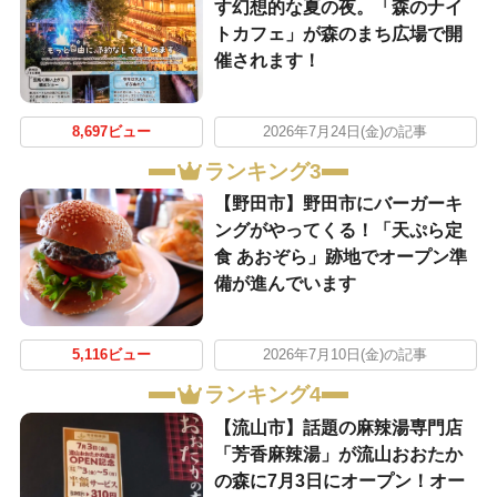
す幻想的な夏の夜。「森のナイ
トカフェ」が森のまち広場で開
催されます！
8,697ビュー
2026年7月24日(金)の記事
ランキング3
【野田市】野田市にバーガーキ
ングがやってくる！「天ぷら定
食 あおぞら」跡地でオープン準
備が進んでいます
5,116ビュー
2026年7月10日(金)の記事
ランキング4
【流山市】話題の麻辣湯専門店
「芳香麻辣湯」が流山おおたか
の森に7月3日にオープン！オー