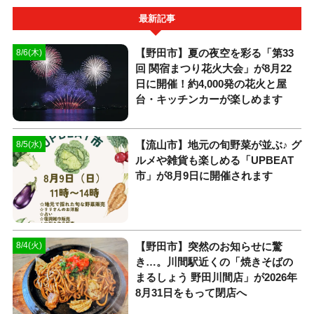
最新記事
【野田市】夏の夜空を彩る「第33
8/6(木)
回 関宿まつり花火大会」が8月22
日に開催！約4,000発の花火と屋
台・キッチンカーが楽しめます
【流山市】地元の旬野菜が並ぶ♪ グ
8/5(水)
ルメや雑貨も楽しめる「UPBEAT
市」が8月9日に開催されます
【野田市】突然のお知らせに驚
8/4(火)
き…。川間駅近くの「焼きそばの
まるしょう 野田川間店」が2026年
8月31日をもって閉店へ