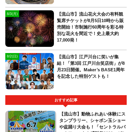
【流山市】流山花火大会の有料観
8/3(月)
覧席チケットが8月5日10時から販
売開始！市制施行60周年を彩る特
別な花火を間近で！史上最大約
17,000発！
【流山市】江戸川台に笑いが集
8/2(日)
結！「第3回 江戸川台笑店街」が8
月23日開催。Maker’s BASE1周年
を記念した特別ゲストも！
おすすめ記事
【流山市】動物ふれあい体験にス
タンプラリー、シャボン玉ショー
や盆踊り大会も！「セントラルパ