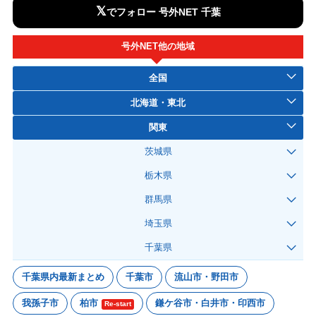
𝕏
でフォロー 号外NET 千葉
号外NET他の地域
全国
北海道・東北
関東
茨城県
栃木県
群馬県
埼玉県
千葉県
千葉県内最新まとめ
千葉市
流山市・野田市
我孫子市
柏市
鎌ケ谷市・白井市・印西市
Re-start