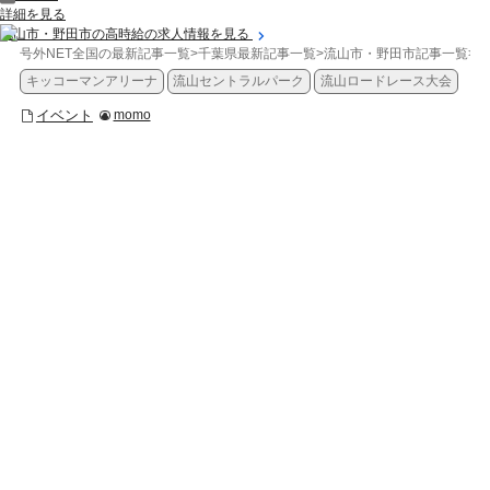
詳細を見る
流山市・野田市の高時給の求人情報を見る
号外NET全国の最新記事一覧
>
千葉県最新記事一覧
>
流山市・野田市記事一覧
>
イ
キッコーマンアリーナ
流山セントラルパーク
流山ロードレース大会
イベント
momo