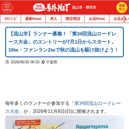
流山市・野田市
GOトピ
最新News
求人
開店/閉店
お店News
お店みち
【流山市】ランナー募集！「第34回流山ロードレ
ース大会」のエントリーが7月1日からスタート。
10㎞・ファンラン2㎞で秋の流山を駆け抜けよう！
2026/06/30 06:50
千葉県
毎年多くのランナーが参加する「
第34回流山ロードレー
ス大会
」が、2026年11月8日(日)に開催されます。