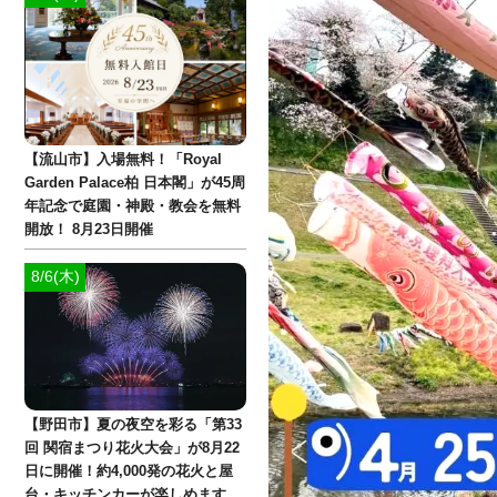
【流山市】入場無料！「Royal
Garden Palace柏 日本閣」が45周
年記念で庭園・神殿・教会を無料
開放！ 8月23日開催
8/6(木)
【野田市】夏の夜空を彩る「第33
回 関宿まつり花火大会」が8月22
日に開催！約4,000発の花火と屋
台・キッチンカーが楽しめます