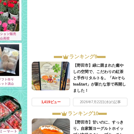
ランキング9
【野田市】緑に囲まれた癒や
しの空間で、こだわりの紅茶
と手作りタルトを。「Airそら
tea&tart」が新たな形で再開し
ました！
1,419ビュー
2026年7月22日(水)の記事
ランキング10
【野田市】甘いのに、すっき
り。自家製ヨーグルトホイッ