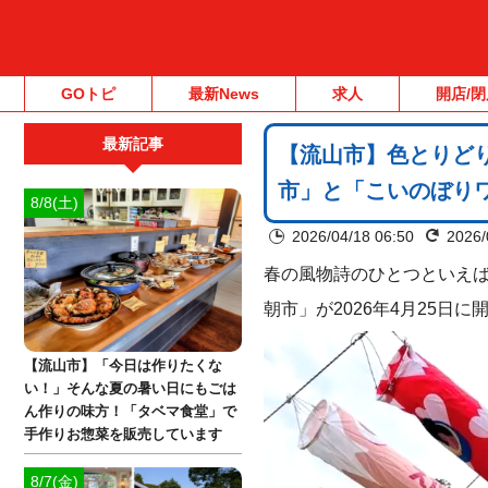
GOトピ
最新News
求人
開店/閉
最新記事
【流山市】色とりど
市」と「こいのぼりワ
8/8(土)
2026/04/18 06:50
2026/
春の風物詩のひとつといえば
朝市」が2026年4月25日
【流山市】「今日は作りたくな
い！」そんな夏の暑い日にもごは
ん作りの味方！「タベマ食堂」で
手作りお惣菜を販売しています
8/7(金)