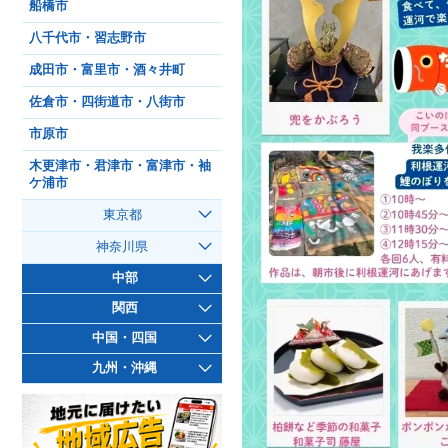
船橋市
八千代市・習志野市
成田市・富里市・酒々井町
佐倉市・四街道市・八街市
市原市
木更津市・君津市・富津市・袖
ケ浦市
東京都
神奈川県
中部
関西
中国・四国
九州・沖縄