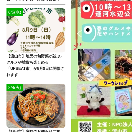
8/5(水)
【流山市】地元の旬野菜が並ぶ♪
グルメや雑貨も楽しめる
「UPBEAT市」が8月9日に開催さ
れます
8/4(火)
【野田市】突然のお知らせに驚