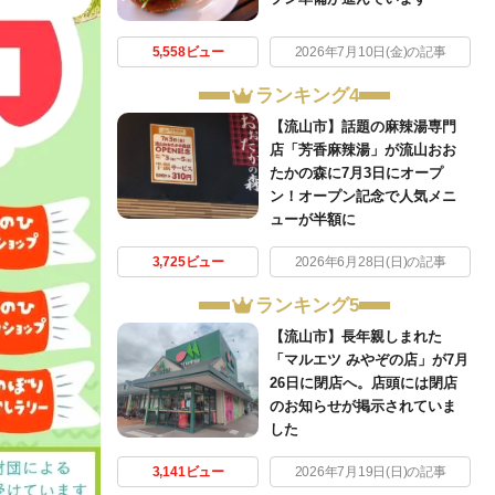
5,558ビュー
2026年7月10日(金)の記事
ランキング4
【流山市】話題の麻辣湯専門
店「芳香麻辣湯」が流山おお
たかの森に7月3日にオープ
ン！オープン記念で人気メニ
ューが半額に
3,725ビュー
2026年6月28日(日)の記事
ランキング5
【流山市】長年親しまれた
「マルエツ みやぞの店」が7月
26日に閉店へ。店頭には閉店
のお知らせが掲示されていま
した
3,141ビュー
2026年7月19日(日)の記事