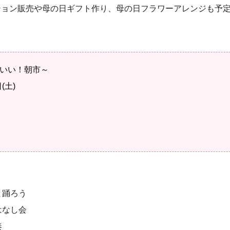
ション販売や母の日ギフト作り、母の日フラワーアレンジも予
がいい！朝市～
(土)
と踊ろう
はなし会
奏