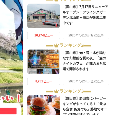
【流山市】7月17日リニューア
ルオープン！フライングガー
デン流山前ヶ崎店が改装工事
中です
10,274ビュー
2026年7月13日(月)の記事
ランキング2
【流山市】光・音・水が織り
なす幻想的な夏の夜。「森の
ナイトカフェ」が森のまち広
場で開催されます！
8,751ビュー
2026年7月24日(金)の記事
ランキング3
【野田市】野田市にバーガー
キングがやってくる！「天ぷ
ら定食 あおぞら」跡地でオー
プン準備が進んでいます