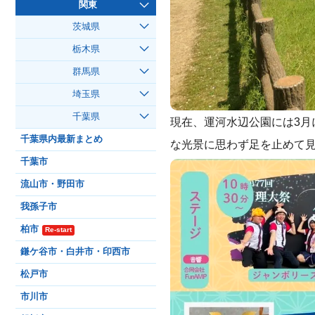
関東
茨城県
栃木県
群馬県
埼玉県
千葉県
現在、運河水辺公園には3
千葉県内最新まとめ
な光景に思わず足を止めて
千葉市
流山市・野田市
我孫子市
柏市
Re-start
鎌ケ谷市・白井市・印西市
松戸市
市川市