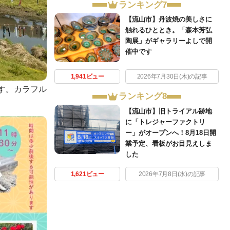
ランキング7
【流山市】丹波焼の美しさに
触れるひととき。「森本芳弘
陶展」がギャラリーよしで開
催中です
1,941ビュー
2026年7月30日(木)の記事
す。カラフル
ランキング8
【流山市】旧トライアル跡地
に「トレジャーファクトリ
ー」がオープンへ！8月18日開
業予定、看板がお目見えしま
した
1,621ビュー
2026年7月8日(水)の記事