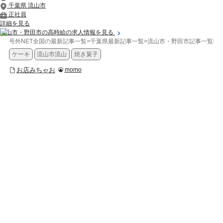
千葉県 流山市
正社員
詳細を見る
流山市・野田市の高時給の求人情報を見る
号外NET全国の最新記事一覧
>
千葉県最新記事一覧
>
流山市・野田市記事一覧
>
お
ケーキ
流山市流山
焼き菓子
お店みちゃお
momo