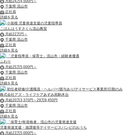
月給24万4,500円～
千葉県 流山市
正社員
詳細を見る
小規模 児童発達支援の児童指導員
こぱんはうすさくら流山教室
月給22万円～
千葉県 流山市
正社員
詳細を見る
「児童指導員・保育士」流山市・経験者優遇
ふわり
月給25万5,000円～
千葉県 流山市
正社員
詳細を見る
初任者研修/介護職員・ヘルパー/賞与あり/デイサービス事業所/日勤のみ
株式会社アズ・ライフケアあずみ苑駒木台
月給20万3,370円～29万8,450円
千葉県 流山市
正社員
詳細を見る
「保育士/有資格者」流山市の児童発達支援
児童発達支援・放課後等デイサービスバンビのおうち
月給23万5,000円～