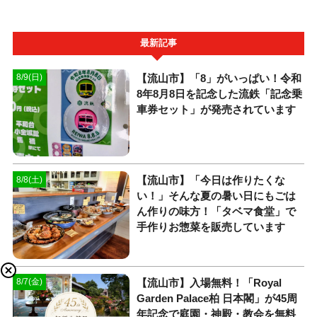
最新記事
【流山市】「8」がいっぱい！令和
8/9(日)
8年8月8日を記念した流鉄「記念乗
車券セット」が発売されています
【流山市】「今日は作りたくな
8/8(土)
い！」そんな夏の暑い日にもごは
ん作りの味方！「タベマ食堂」で
手作りお惣菜を販売しています
【流山市】入場無料！「Royal
8/7(金)
Garden Palace柏 日本閣」が45周
年記念で庭園・神殿・教会を無料