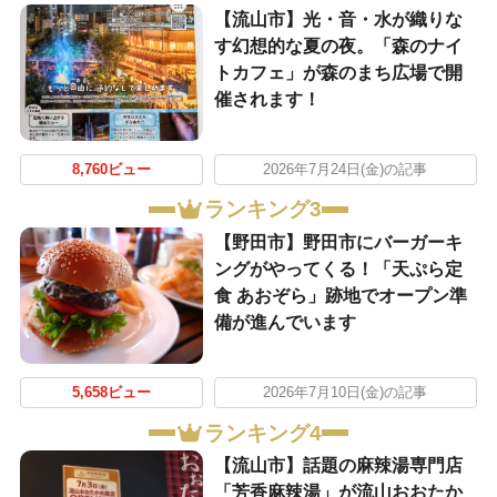
【流山市】光・音・水が織りな
す幻想的な夏の夜。「森のナイ
トカフェ」が森のまち広場で開
催されます！
8,760ビュー
2026年7月24日(金)の記事
ランキング3
【野田市】野田市にバーガーキ
ングがやってくる！「天ぷら定
食 あおぞら」跡地でオープン準
備が進んでいます
5,658ビュー
2026年7月10日(金)の記事
ランキング4
【流山市】話題の麻辣湯専門店
「芳香麻辣湯」が流山おおたか