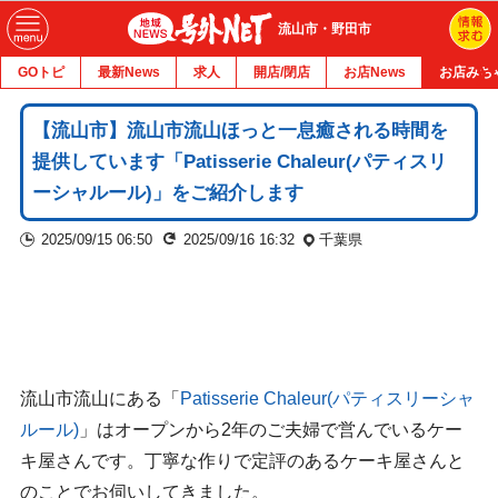
流山市・野田市
GOトピ
最新News
求人
開店/閉店
お店News
お店みち
【流山市】流山市流山ほっと一息癒される時間を
提供しています「Patisserie Chaleur(パティスリ
ーシャルール)」をご紹介します
2025/09/15 06:50
2025/09/16 16:32
千葉県
流山市流山にある「
Patisserie Chaleur(パティスリーシャ
ルール)
」はオープンから2年のご夫婦で営んでいるケー
キ屋さんです。丁寧な作りで定評のあるケーキ屋さんと
のことでお伺いしてきました。