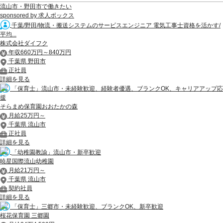
流山市・野田市で働きたい
sponsored by 求人ボックス
千葉/野田/物流・搬送システムのサービスエンジニア 電気工事士資格を活かす/
平均...
株式会社ダイフク
年収660万円～840万円
千葉県 野田市
正社員
詳細を見る
「保育士」流山市・未経験歓迎、経験者優遇、ブランクOK、キャリアアップ応
援
そらまめ保育園おおたかの森
月給25万円～
千葉県 流山市
正社員
詳細を見る
「幼稚園教諭」流山市・新卒歓迎
暁星国際流山幼稚園
月給21万円～
千葉県 流山市
契約社員
詳細を見る
「保育士」三郷市・未経験歓迎、ブランクOK、新卒歓迎
桜花保育園 三郷園