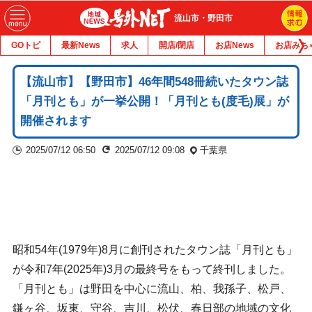
流山市・野田市
GOトピ
最新News
求人
開店/閉店
お店News
お店みち
【流山市】【野田市】46年間548冊続いたタウン誌
「月刊とも」が一挙公開！「月刊とも(度毛)展」が
開催されます
2025/07/12 06:50
2025/07/12 09:08
千葉県
昭和54年(1979年)8月に創刊されたタウン誌「月刊とも」
が令和7年(2025年)3月の最終号をもって終刊しました。
「月刊とも」は野田を中心に流山、柏、我孫子、松戸、
鎌ヶ谷、坂東、守谷、吉川、松伏、春日部の地域の文化