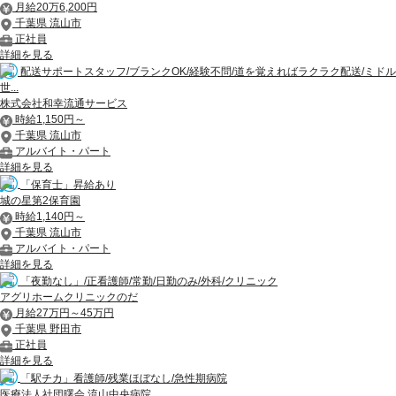
月給20万6,200円
千葉県 流山市
正社員
詳細を見る
配送サポートスタッフ/ブランクOK/経験不問/道を覚えればラクラク配送/ミドル
世...
株式会社和幸流通サービス
時給1,150円～
千葉県 流山市
アルバイト・パート
詳細を見る
「保育士」昇給あり
城の星第2保育園
時給1,140円～
千葉県 流山市
アルバイト・パート
詳細を見る
「夜勤なし」/正看護師/常勤/日勤のみ/外科/クリニック
アグリホームクリニックのだ
月給27万円～45万円
千葉県 野田市
正社員
詳細を見る
「駅チカ」看護師/残業ほぼなし/急性期病院
医療法人社団曙会 流山中央病院