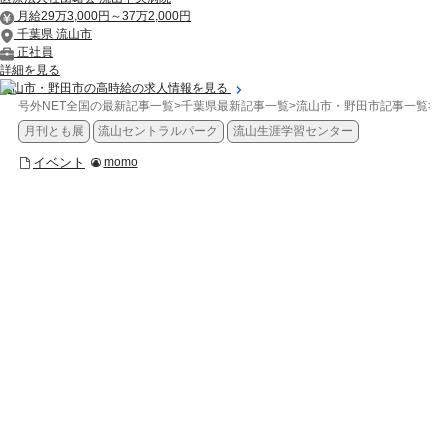
月給29万3,000円～37万2,000円
千葉県 流山市
正社員
詳細を見る
流山市・野田市の高時給の求人情報を見る
号外NET全国の最新記事一覧
>
千葉県最新記事一覧
>
流山市・野田市記事一覧
>
イ
月刊とも展
流山セントラルパーク
流山生涯学習センター
イベント
momo