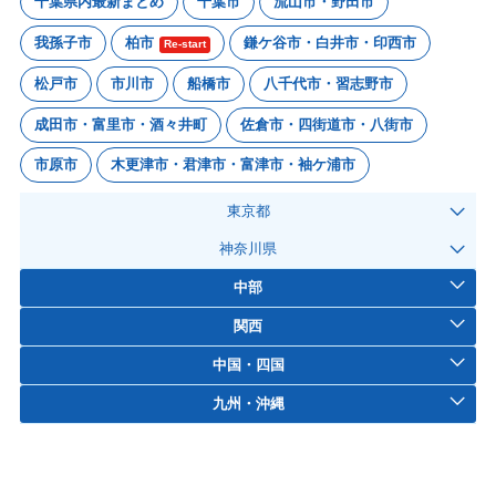
千葉県内最新まとめ
千葉市
流山市・野田市
我孫子市
柏市
鎌ケ谷市・白井市・印西市
Re-start
松戸市
市川市
船橋市
八千代市・習志野市
成田市・富里市・酒々井町
佐倉市・四街道市・八街市
市原市
木更津市・君津市・富津市・袖ケ浦市
東京都
神奈川県
中部
関西
中国・四国
九州・沖縄