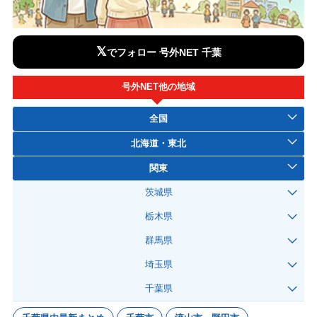
𝕏
でフォロー 号外NET 千葉
号外NET他の地域
全国
北海道・東北
関東
茨城県
栃木県
群馬県
埼玉県
千葉県