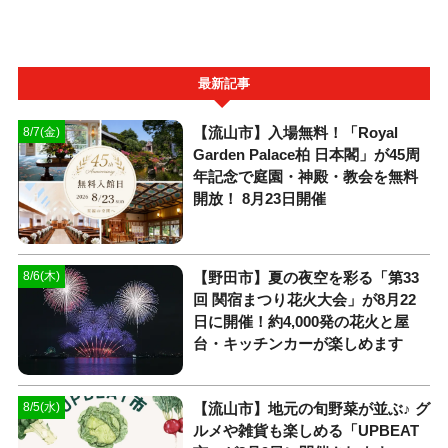
最新記事
【流山市】入場無料！「Royal
8/7(金)
Garden Palace柏 日本閣」が45周
年記念で庭園・神殿・教会を無料
開放！ 8月23日開催
【野田市】夏の夜空を彩る「第33
8/6(木)
回 関宿まつり花火大会」が8月22
日に開催！約4,000発の花火と屋
台・キッチンカーが楽しめます
【流山市】地元の旬野菜が並ぶ♪ グ
8/5(水)
ルメや雑貨も楽しめる「UPBEAT