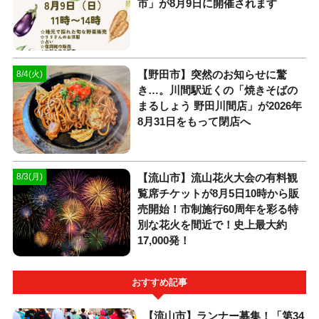
市」が8月9日に開催されます
【野田市】突然のお知らせに驚
8/4(火)
き…。川間駅近くの「焼きそばの
まるしょう 野田川間店」が2026年
8月31日をもって閉店へ
【流山市】流山花火大会の有料観
8/3(月)
覧席チケットが8月5日10時から販
売開始！市制施行60周年を彩る特
別な花火を間近で！史上最大約
17,000発！
おすすめ記事
【流山市】ランナー募集！「第34