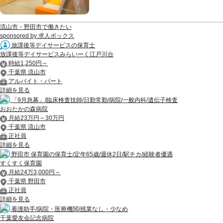
流山市・野田市で働きたい
sponsored by 求人ボックス
放課後等デイサービスの保育士
放課後等デイサービスみらいーく江戸川台
時給1,250円～
千葉県 流山市
アルバイト・パート
詳細を見る
「9月急募」/臨床検査技師/日勤常勤/病院/一般内科/遺伝子検査
おおたかの森病院
月給23万円～30万円
千葉県 流山市
正社員
詳細を見る
野田市 保育園の保育士/定年65歳/週休2日/駅チカ/経験者優遇
すくすく保育園
月給24万3,000円～
千葉県 野田市
正社員
詳細を見る
看護助手/病院・医療機関/残業なし・少なめ
千葉愛友会記念病院