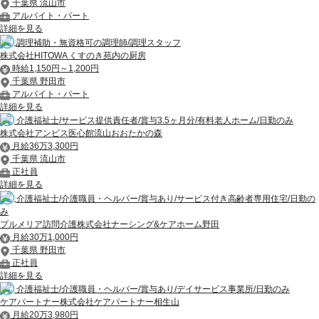
千葉県 流山市
アルバイト・パート
詳細を見る
調理補助・無資格可の調理師/調理スタッフ
株式会社HITOWA くすのき苑内の厨房
時給1,150円～1,200円
千葉県 野田市
アルバイト・パート
詳細を見る
介護福祉士/サービス提供責任者/賞与3.5ヶ月分/有料老人ホーム/日勤のみ
株式会社アンビス医心館流山おおたかの森
月給36万3,300円
千葉県 流山市
正社員
詳細を見る
介護福祉士/介護職員・ヘルパー/賞与あり/サービス付き高齢者専用住宅/日勤の
み
プルメリア訪問介護株式会社ナーシング&ケアホーム野田
月給30万1,000円
千葉県 野田市
正社員
詳細を見る
介護福祉士/介護職員・ヘルパー/賞与あり/デイサービス事業所/日勤のみ
ケアパートナー株式会社ケアパートナー相生山
月給20万3,980円