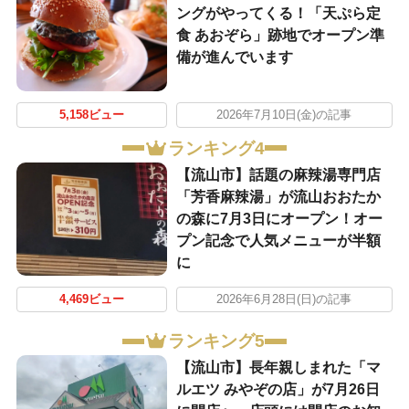
ングがやってくる！「天ぷら定
食 あおぞら」跡地でオープン準
備が進んでいます
5,158ビュー
2026年7月10日(金)の記事
ランキング4
【流山市】話題の麻辣湯専門店
「芳香麻辣湯」が流山おおたか
の森に7月3日にオープン！オー
プン記念で人気メニューが半額
に
4,469ビュー
2026年6月28日(日)の記事
ランキング5
【流山市】長年親しまれた「マ
ルエツ みやぞの店」が7月26日