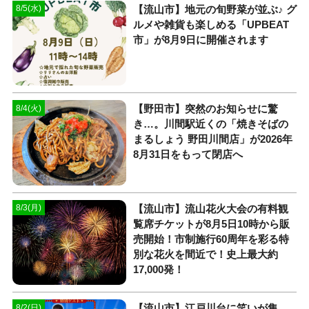
【流山市】地元の旬野菜が並ぶ♪ グ
8/5(水)
ルメや雑貨も楽しめる「UPBEAT
市」が8月9日に開催されます
【野田市】突然のお知らせに驚
8/4(火)
き…。川間駅近くの「焼きそばの
まるしょう 野田川間店」が2026年
8月31日をもって閉店へ
【流山市】流山花火大会の有料観
8/3(月)
覧席チケットが8月5日10時から販
売開始！市制施行60周年を彩る特
別な花火を間近で！史上最大約
17,000発！
【流山市】江戸川台に笑いが集
8/2(日)