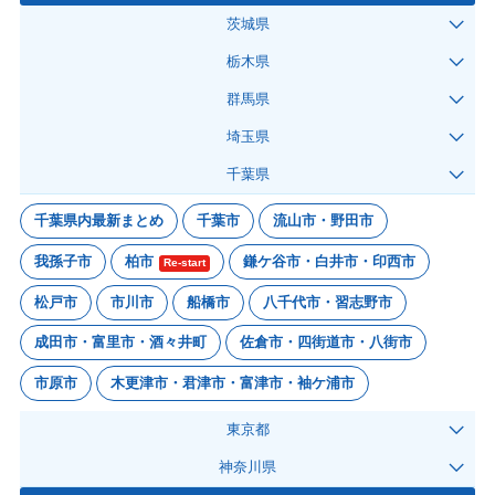
茨城県
栃木県
群馬県
埼玉県
千葉県
千葉県内最新まとめ
千葉市
流山市・野田市
我孫子市
柏市
鎌ケ谷市・白井市・印西市
Re-start
松戸市
市川市
船橋市
八千代市・習志野市
成田市・富里市・酒々井町
佐倉市・四街道市・八街市
市原市
木更津市・君津市・富津市・袖ケ浦市
東京都
神奈川県