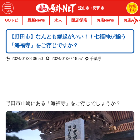
流山市・野田市
GOトピ
最新News
求人
開店/閉店
お店News
お店みち
【野田市】なんとも縁起がいい！！七福神が揃う
「海福寺」をご存じですか？
2024/01/28 06:50
2024/01/30 18:57
千葉県
野田市山崎にある「海福寺」をご存じでしょうか？