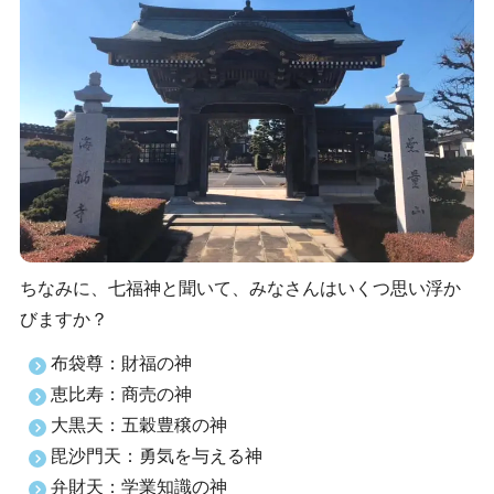
ちなみに、七福神と聞いて、みなさんはいくつ思い浮か
びますか？
布袋尊：財福の神
恵比寿：商売の神
大黒天：五穀豊穣の神
毘沙門天：勇気を与える神
弁財天：学業知識の神