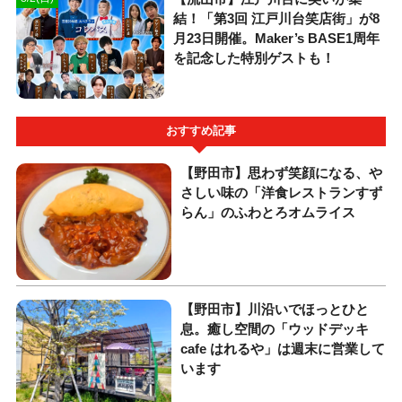
結！「第3回 江戸川台笑店街」が8
月23日開催。Maker’s BASE1周年
を記念した特別ゲストも！
おすすめ記事
【野田市】思わず笑顔になる、や
さしい味の「洋食レストランすず
らん」のふわとろオムライス
【野田市】川沿いでほっとひと
息。癒し空間の「ウッドデッキ
cafe はれるや」は週末に営業して
います