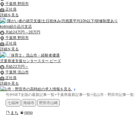
千葉県 野田市
正社員
詳細を見る
障がい者の就労支援/土日祝休み/月残業平均10h以下/研修制度あり
kotrio紹介品川支店
月給24万円～28万円
千葉県 野田市
正社員
詳細を見る
「保育士」流山市・経験者優遇
児童発達支援センタースター ビーズ
月給22万円～
千葉県 流山市
正社員
詳細を見る
流山市・野田市の高時給の求人情報を見る
号外NET全国の最新記事一覧
>
千葉県最新記事一覧
>
流山市・野田市記事一覧
>
ま
七福神
海福寺
野田市山崎
まち
nimo