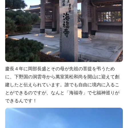
慶長４年に岡部長盛とその母が先祖の菩提を弔うため
に、下野国の洞雲寺から萬室英松和尚を開山に迎えて創
建したと伝えられています。誰でも自由に境内に入るこ
とができるのですが、なんと「海福寺」で七福神巡りが
できるんです！