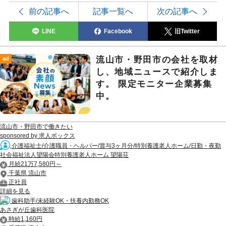
前の記事へ
記事一覧へ
次の記事へ
LINE
Facebook
旧Twitter
流山市・野田市の会社を取材
ad
し、地域ニュースで紹介しま
す。 限定モニター企業募集
中。
流山市・野田市で働きたい
sponsored by 求人ボックス
介護福祉士/介護職員・ヘルパー/賞与3ヶ月分/特別養護老人ホーム/日勤・夜勤
社会福祉法人望陽会特別養護老人ホーム 望陽荘
月給21万7,580円～
千葉県 流山市
正社員
詳細を見る
歯科助手/未経験OK・扶養内勤務OK
あさぎが丘歯科医院
時給1,160円