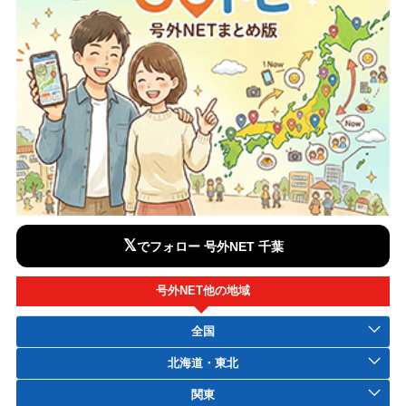
𝕏
でフォロー 号外NET 千葉
号外NET他の地域
全国
北海道・東北
関東