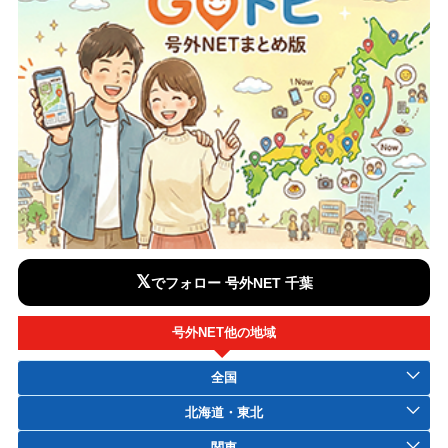
𝕏
でフォロー 号外NET 千葉
号外NET他の地域
全国
北海道・東北
関東