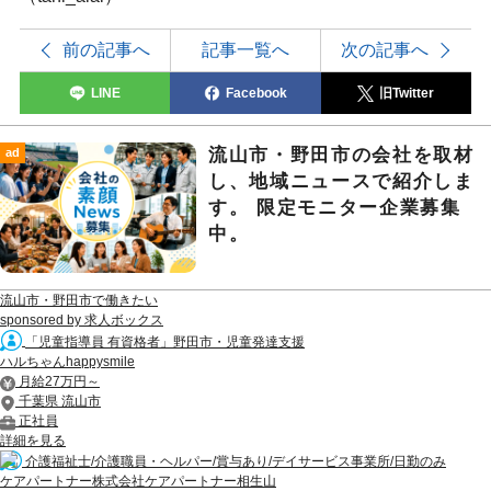
前の記事へ
記事一覧へ
次の記事へ
LINE
Facebook
旧Twitter
流山市・野田市の会社を取材
ad
し、地域ニュースで紹介しま
す。 限定モニター企業募集
中。
流山市・野田市で働きたい
sponsored by 求人ボックス
「児童指導員 有資格者」野田市・児童発達支援
ハルちゃんhappysmile
月給27万円～
千葉県 流山市
正社員
詳細を見る
介護福祉士/介護職員・ヘルパー/賞与あり/デイサービス事業所/日勤のみ
ケアパートナー株式会社ケアパートナー相生山