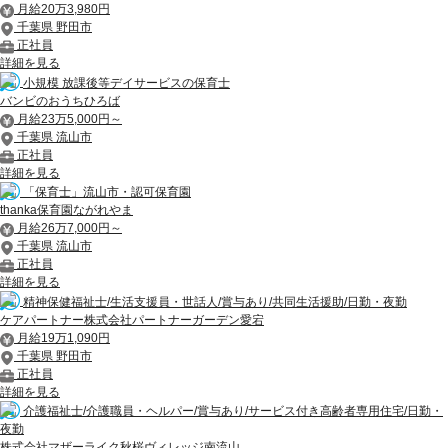
月給20万3,980円
千葉県 野田市
正社員
詳細を見る
小規模 放課後等デイサービスの保育士
バンビのおうちひろば
月給23万5,000円～
千葉県 流山市
正社員
詳細を見る
「保育士」流山市・認可保育園
thanka保育園ながれやま
月給26万7,000円～
千葉県 流山市
正社員
詳細を見る
精神保健福祉士/生活支援員・世話人/賞与あり/共同生活援助/日勤・夜勤
ケアパートナー株式会社パートナーガーデン愛宕
月給19万1,090円
千葉県 野田市
正社員
詳細を見る
介護福祉士/介護職員・ヘルパー/賞与あり/サービス付き高齢者専用住宅/日勤・
夜勤
株式会社マザーライク秋桜ヴィレッジ南流山