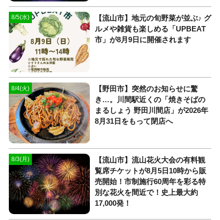
【流山市】地元の旬野菜が並ぶ♪ グ
8/5(水)
ルメや雑貨も楽しめる「UPBEAT
市」が8月9日に開催されます
【野田市】突然のお知らせに驚
8/4(火)
き…。川間駅近くの「焼きそばの
まるしょう 野田川間店」が2026年
8月31日をもって閉店へ
【流山市】流山花火大会の有料観
8/3(月)
覧席チケットが8月5日10時から販
売開始！市制施行60周年を彩る特
別な花火を間近で！史上最大約
17,000発！