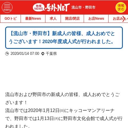
流山市・野田市
GOトピ
最新News
求人
開店/閉店
お店News
お店みち
【流山市・野田市】新成人の皆様、成人おめでと
うございます！2020年度成人式が行われました。
2020/01/14 07:00
千葉県
流山市および野田市の新成人の皆様、成人おめでとうご
ざいます！
流山市では2020年1月12日㈰にキッコーマンアリーナ
で、野田市では1月13日㈪に野田市文化会館で成人式が行
われました。