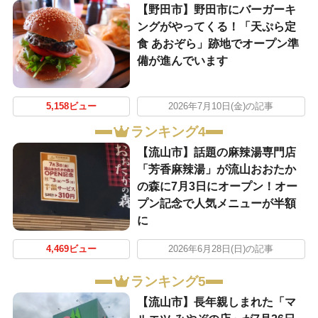
【野田市】野田市にバーガーキ
ングがやってくる！「天ぷら定
食 あおぞら」跡地でオープン準
備が進んでいます
5,158ビュー
2026年7月10日(金)の記事
ランキング4
【流山市】話題の麻辣湯専門店
「芳香麻辣湯」が流山おおたか
の森に7月3日にオープン！オー
プン記念で人気メニューが半額
に
4,469ビュー
2026年6月28日(日)の記事
ランキング5
【流山市】長年親しまれた「マ