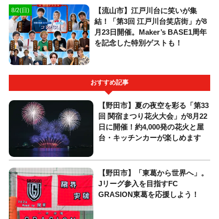
【流山市】江戸川台に笑いが集
8/2(日)
結！「第3回 江戸川台笑店街」が8
月23日開催。Maker’s BASE1周年
を記念した特別ゲストも！
おすすめ記事
【野田市】夏の夜空を彩る「第33
回 関宿まつり花火大会」が8月22
日に開催！約4,000発の花火と屋
台・キッチンカーが楽しめます
【野田市】「東葛から世界へ」。
Jリーグ参入を目指すFC
GRASION東葛を応援しよう！