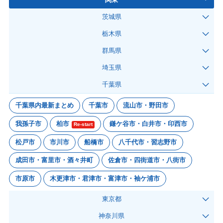
茨城県
栃木県
群馬県
埼玉県
千葉県
千葉県内最新まとめ
千葉市
流山市・野田市
我孫子市
柏市
鎌ケ谷市・白井市・印西市
Re-start
松戸市
市川市
船橋市
八千代市・習志野市
成田市・富里市・酒々井町
佐倉市・四街道市・八街市
市原市
木更津市・君津市・富津市・袖ケ浦市
東京都
神奈川県