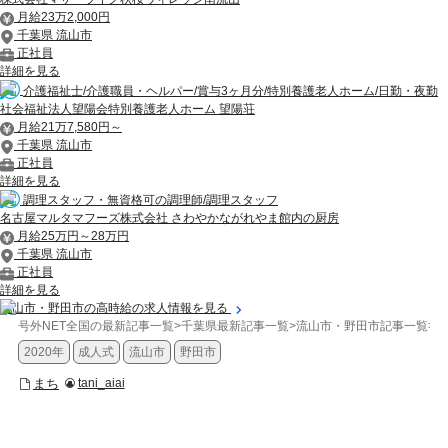
月給23万2,000円
千葉県 流山市
正社員
詳細を見る
介護福祉士/介護職員・ヘルパー/賞与3ヶ月分/特別養護老人ホーム/日勤・夜勤
社会福祉法人望陽会特別養護老人ホーム 望陽荘
月給21万7,580円～
千葉県 流山市
正社員
詳細を見る
調理スタッフ・無資格可の調理師/調理スタッフ
名古屋マルタマフーズ株式会社 さわやかながれやま館内の厨房
月給25万円～28万円
千葉県 流山市
正社員
詳細を見る
流山市・野田市の高時給の求人情報を見る
号外NET全国の最新記事一覧
>
千葉県最新記事一覧
>
流山市・野田市記事一覧
>
ま
2020年
成人式
流山市
野田市
まち
tani_aiai