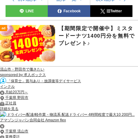
LINE
Facebook
旧Twitter
【期間限定で開催中】ミスタ
ad
ードーナツ1400円分を無料で
プレゼント♪
流山市・野田市で働きたい
sponsored by 求人ボックス
「保育士」賞与あり・放課後等デイサービス
インクル
月給20万円～
千葉県 野田市
正社員
詳細を見る
ドライバー/配達/軽作業・物流系 配送ドライバー 4時間程度で最大10 200円...
アマゾンジャパン合同会社 Amazon flex
千葉県 流山市
業務委託