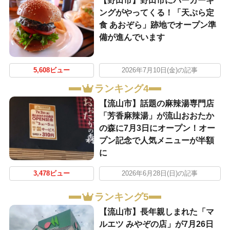
【野田市】野田市にバーガーキ
ングがやってくる！「天ぷら定
食 あおぞら」跡地でオープン準
備が進んでいます
5,608ビュー
2026年7月10日(金)の記事
ランキング4
【流山市】話題の麻辣湯専門店
「芳香麻辣湯」が流山おおたか
の森に7月3日にオープン！オー
プン記念で人気メニューが半額
に
3,478ビュー
2026年6月28日(日)の記事
ランキング5
【流山市】長年親しまれた「マ
ルエツ みやぞの店」が7月26日