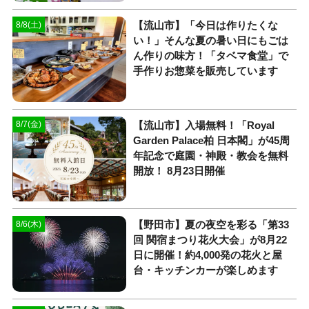
【流山市】「今日は作りたくな
8/8(土)
い！」そんな夏の暑い日にもごは
ん作りの味方！「タベマ食堂」で
手作りお惣菜を販売しています
【流山市】入場無料！「Royal
8/7(金)
Garden Palace柏 日本閣」が45周
年記念で庭園・神殿・教会を無料
開放！ 8月23日開催
【野田市】夏の夜空を彩る「第33
8/6(木)
回 関宿まつり花火大会」が8月22
日に開催！約4,000発の花火と屋
台・キッチンカーが楽しめます