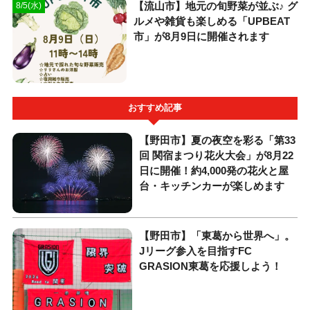
【流山市】地元の旬野菜が並ぶ♪ グ
8/5(水)
ルメや雑貨も楽しめる「UPBEAT
市」が8月9日に開催されます
おすすめ記事
【野田市】夏の夜空を彩る「第33
回 関宿まつり花火大会」が8月22
日に開催！約4,000発の花火と屋
台・キッチンカーが楽しめます
【野田市】「東葛から世界へ」。
Jリーグ参入を目指すFC
GRASION東葛を応援しよう！