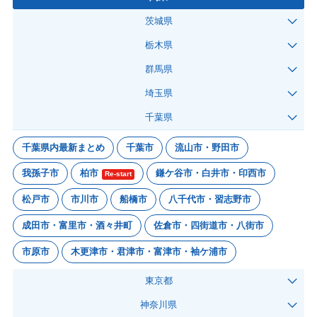
茨城県
栃木県
群馬県
埼玉県
千葉県
千葉県内最新まとめ
千葉市
流山市・野田市
我孫子市
柏市
鎌ケ谷市・白井市・印西市
Re-start
松戸市
市川市
船橋市
八千代市・習志野市
成田市・富里市・酒々井町
佐倉市・四街道市・八街市
市原市
木更津市・君津市・富津市・袖ケ浦市
東京都
神奈川県