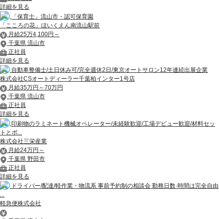
詳細を見る
「保育士」流山市・認可保育園
「こころの花」ほいくえん南流山駅前
月給25万4,100円～
千葉県 流山市
正社員
詳細を見る
自動車整備士/土日休み可/完全週休2日/東京オートサロン12年連続出展企業
株式会社CSオートディーラー千葉柏インター1号店
月給35万円～70万円
千葉県 流山市
正社員
詳細を見る
印刷物のラミネート機械オペレーター/未経験歓迎/工場デビュー歓迎/材料セッ
トとボ...
株式会社三栄産業
月給24万円～
千葉県 野田市
正社員
詳細を見る
ドライバー/配達/軽作業・物流系 事前予約制の相談会 勤務日数·時間は完全自由
...
軽急便株式会社