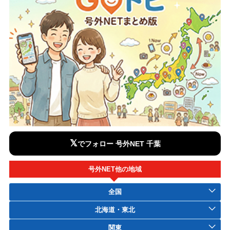
𝕏
でフォロー 号外NET 千葉
号外NET他の地域
全国
北海道・東北
関東