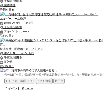
千葉県 流山市
業務委託
詳細を見る
「資格不問」生活相談員/交通費支給/車通勤OK/有料老人ホーム/ヘルパー
エルダーホーム松戸
時給1,267円～1,447円
千葉県 流山市
アルバイト・パート
詳細を見る
中央区/晴海/工場機械のメンテナンス・保全 年休122 土日祝休/夜勤・休日対
応...
株式会社江間忠ホールディングス
年収450万円～550万円
千葉県 野田市
正社員
詳細を見る
流山市・野田市の高時給の求人情報を見る
号外NET全国の最新記事一覧
>
千葉県最新記事一覧
>
流山市・野田市記事一覧
>
イ
おもいやり循環LABO
こども食堂
野田市
イベント
momo