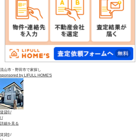
流山市・野田市で家探し
sponsored by LIFULL HOME'S
賃貸
[
]
/
/
/
詳細を見る
賃貸
[
]
/