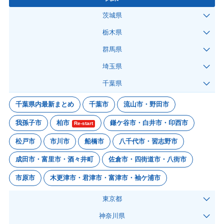
茨城県
栃木県
群馬県
埼玉県
千葉県
千葉県内最新まとめ
千葉市
流山市・野田市
我孫子市
柏市
鎌ケ谷市・白井市・印西市
Re-start
松戸市
市川市
船橋市
八千代市・習志野市
成田市・富里市・酒々井町
佐倉市・四街道市・八街市
市原市
木更津市・君津市・富津市・袖ケ浦市
東京都
神奈川県