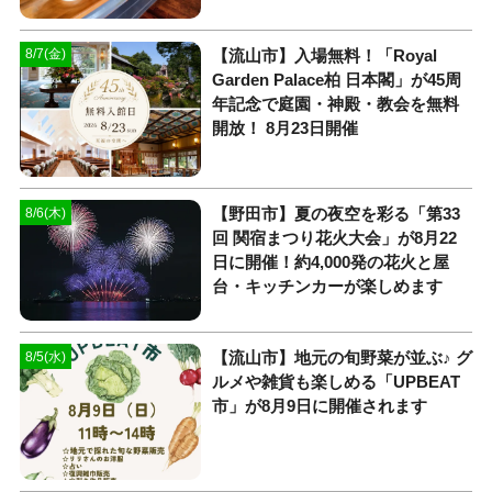
【流山市】入場無料！「Royal
8/7(金)
Garden Palace柏 日本閣」が45周
年記念で庭園・神殿・教会を無料
開放！ 8月23日開催
【野田市】夏の夜空を彩る「第33
8/6(木)
回 関宿まつり花火大会」が8月22
日に開催！約4,000発の花火と屋
台・キッチンカーが楽しめます
【流山市】地元の旬野菜が並ぶ♪ グ
8/5(水)
ルメや雑貨も楽しめる「UPBEAT
市」が8月9日に開催されます