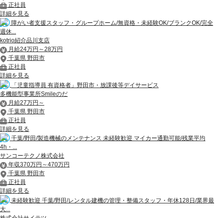
正社員
詳細を見る
障がい者支援スタッフ・グループホーム/無資格・未経験OK/ブランクOK/完全
週休...
kotrio紹介品川支店
月給24万円～28万円
千葉県 野田市
正社員
詳細を見る
「児童指導員 有資格者」野田市・放課後等デイサービス
多機能型事業所Smileのだ
月給27万円～
千葉県 野田市
正社員
詳細を見る
千葉/野田/製造機械のメンテナンス 未経験歓迎 マイカー通勤可能/残業平均
4h・...
サンコーテクノ株式会社
年収370万円～470万円
千葉県 野田市
正社員
詳細を見る
未経験歓迎 千葉/野田/レンタル建機の管理・整備スタッフ・年休128日/業界最
大...
株式会社サイテツ