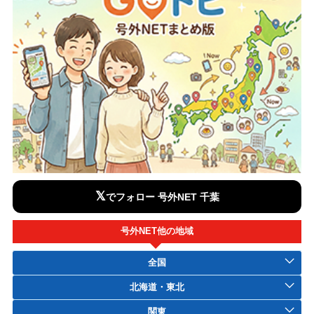
𝕏
でフォロー 号外NET 千葉
号外NET他の地域
全国
北海道・東北
関東