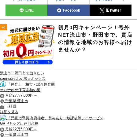
LINE
Facebook
旧Twitter
初月0円キャンペーン！号外
ad
NET流山市・野田市で、貴店
の情報を地域のお客様へ届け
ませんか？
流山市・野田市で働きたい
sponsored by 求人ボックス
「保育士」柏市・認可保育園
オハナゆめ保育園柏の葉
月給27万7,000円～
千葉県 流山市
正社員
詳細を見る
「児童指導員 有資格者」賞与あり・放課後等デイサービス
GRIPキッズ江戸川台校
月給22万5,000円～
千葉県 流山市