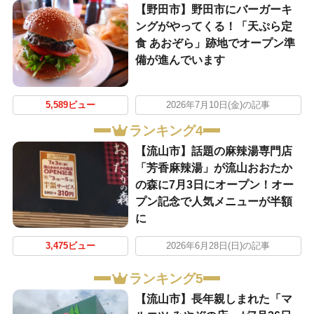
【野田市】野田市にバーガーキ
ングがやってくる！「天ぷら定
食 あおぞら」跡地でオープン準
備が進んでいます
5,589ビュー
2026年7月10日(金)の記事
ランキング4
【流山市】話題の麻辣湯専門店
「芳香麻辣湯」が流山おおたか
の森に7月3日にオープン！オー
プン記念で人気メニューが半額
に
3,475ビュー
2026年6月28日(日)の記事
ランキング5
【流山市】長年親しまれた「マ