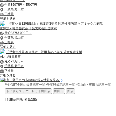
年収350万円～450万円
千葉県 野田市
正社員
詳細を見る
「年間休日120日以上」看護師/2交替制/急性期病院 ケアミックス病院
医療法人社団協友会 千葉愛友会記念病院
月給33万3,000円～
千葉県 流山市
正社員
詳細を見る
「児童指導員/有資格者」野田市の小規模 児童発達支援
Aloha野田教室
月給23万円～
千葉県 野田市
正社員
詳細を見る
流山市・野田市の高時給の求人情報を見る
号外NET全国の最新記事一覧
>
千葉県最新記事一覧
>
流山市・野田市記事一覧
>
開
トイザらス アウトレット野田店
野田市
閉店
開店/閉店
momo