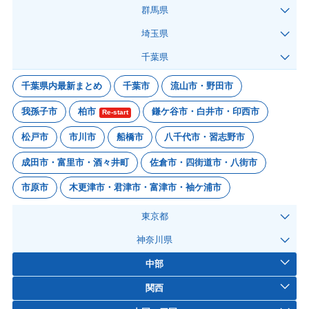
群馬県
埼玉県
千葉県
千葉県内最新まとめ
千葉市
流山市・野田市
我孫子市
柏市
鎌ケ谷市・白井市・印西市
Re-start
松戸市
市川市
船橋市
八千代市・習志野市
成田市・富里市・酒々井町
佐倉市・四街道市・八街市
市原市
木更津市・君津市・富津市・袖ケ浦市
東京都
神奈川県
中部
関西