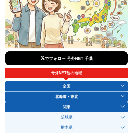
𝕏
でフォロー 号外NET 千葉
号外NET他の地域
全国
北海道・東北
関東
茨城県
栃木県