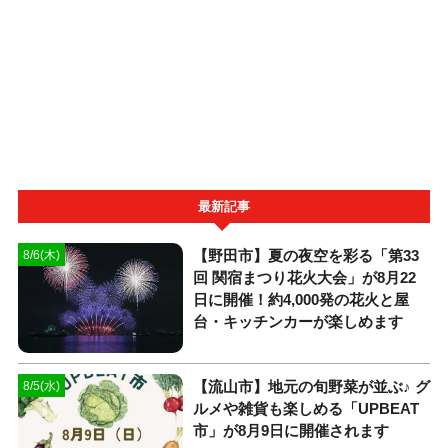
最新記事
【野田市】夏の夜空を彩る「第33
8/6(木)
回 関宿まつり花火大会」が8月22
日に開催！約4,000発の花火と屋
台・キッチンカーが楽しめます
【流山市】地元の旬野菜が並ぶ♪ グ
8/5(水)
ルメや雑貨も楽しめる「UPBEAT
市」が8月9日に開催されます