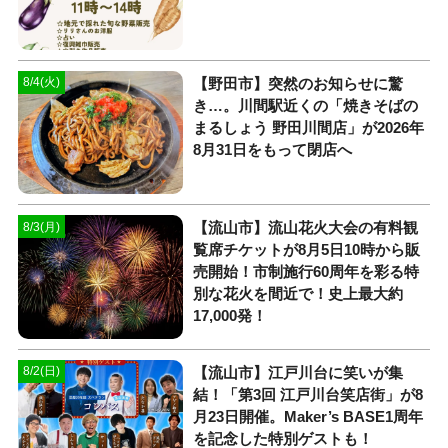
【野田市】突然のお知らせに驚
8/4(火)
き…。川間駅近くの「焼きそばの
まるしょう 野田川間店」が2026年
8月31日をもって閉店へ
【流山市】流山花火大会の有料観
8/3(月)
覧席チケットが8月5日10時から販
売開始！市制施行60周年を彩る特
別な花火を間近で！史上最大約
17,000発！
【流山市】江戸川台に笑いが集
8/2(日)
結！「第3回 江戸川台笑店街」が8
月23日開催。Maker’s BASE1周年
を記念した特別ゲストも！