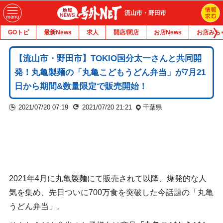
流山市・野田市
GOトピ
最新News
求人
開店/閉店
お店News
お店みち
【流山市・野田市】TOKIO国分太一さんと共同開
発！丸亀製麺の「丸亀こどもうどん弁当」が7月21
日から期間&数量限定で販売開始！
2021/07/20 07:19
2021/07/20 21:21
千葉県
2021年4月に丸亀製麺にて販売されて以降、爆発的な人
気を集め、先日ついに700万食を突破した今話題の「丸亀
うどん弁当」。