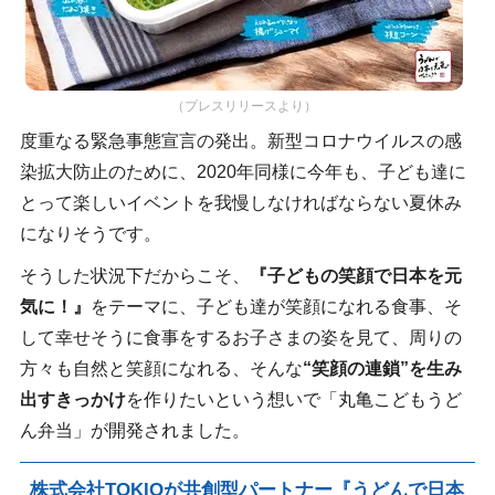
（プレスリリースより）
度重なる緊急事態宣言の発出。新型コロナウイルスの感
染拡大防止のために、2020年同様に今年も、子ども達に
とって楽しいイベントを我慢しなければならない夏休み
になりそうです。
そうした状況下だからこそ、
『子どもの笑顔で日本を元
気に！』
をテーマに、子ども達が笑顔になれる食事、そ
して幸せそうに食事をするお子さまの姿を見て、周りの
方々も自然と笑顔になれる、そんな
“笑顔の連鎖”を生み
出すきっかけ
を作りたいという想いで「丸亀こどもうど
ん弁当」が開発されました。
株式会社TOKIOが共創型パートナー『うどんで日本