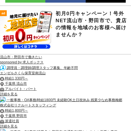
初月0円キャンペーン！号外
ad
NET流山市・野田市で、貴店
の情報を地域のお客様へ届け
ませんか？
流山市・野田市で働きたい
sponsored by 求人ボックス
調理員・調理師/調理スタッフ募集、年齢不問
エンゼルさくら保育室南流山
時給1,330円～
千葉県 流山市
アルバイト・パート
詳細を見る
一般事務・OA事務/時給1800円 未経験OK土日祝休み 残業少なめ事務梅郷
株式会社リクルートスタッフィング
時給1,800円～
千葉県 野田市
派遣社員
詳細を見る