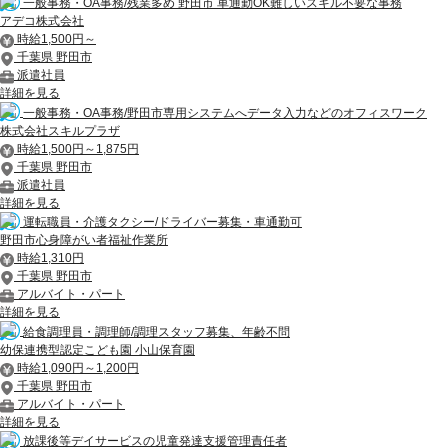
一般事務・OA事務/残業多め 野田市 車通勤OK難しいスキル不要な事務
アデコ株式会社
時給1,500円～
千葉県 野田市
派遣社員
詳細を見る
一般事務・OA事務/野田市専用システムへデータ入力などのオフィスワーク
株式会社スキルプラザ
時給1,500円～1,875円
千葉県 野田市
派遣社員
詳細を見る
運転職員・介護タクシー/ドライバー募集・車通勤可
野田市心身障がい者福祉作業所
時給1,310円
千葉県 野田市
アルバイト・パート
詳細を見る
給食調理員・調理師/調理スタッフ募集、年齢不問
幼保連携型認定こども園 小山保育園
時給1,090円～1,200円
千葉県 野田市
アルバイト・パート
詳細を見る
放課後等デイサービスの児童発達支援管理責任者