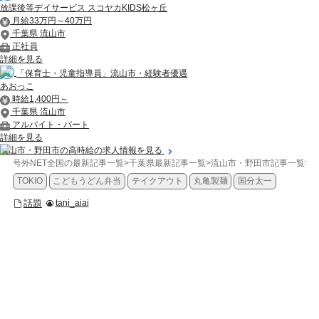
放課後等デイサービス スコヤカKIDS松ヶ丘
月給33万円～40万円
千葉県 流山市
正社員
詳細を見る
「保育士・児童指導員」流山市・経験者優遇
あおっこ
時給1,400円～
千葉県 流山市
アルバイト・パート
詳細を見る
流山市・野田市の高時給の求人情報を見る
号外NET全国の最新記事一覧
>
千葉県最新記事一覧
>
流山市・野田市記事一覧
>
話
TOKIO
こどもうどん弁当
テイクアウト
丸亀製麺
国分太一
話題
tani_aiai