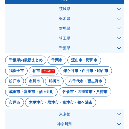
茨城県
栃木県
群馬県
埼玉県
千葉県
千葉県内最新まとめ
千葉市
流山市・野田市
我孫子市
柏市
鎌ケ谷市・白井市・印西市
Re-start
松戸市
市川市
船橋市
八千代市・習志野市
成田市・富里市・酒々井町
佐倉市・四街道市・八街市
市原市
木更津市・君津市・富津市・袖ケ浦市
東京都
神奈川県