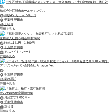
中央区/晴海/工場機械のメンテナンス・保全 年休122 土日祝休/夜勤・休日対
応...
株式会社江間忠ホールディングス
年収450万円～550万円
千葉県 野田市
正社員
詳細を見る
「福祉調理スタッフ」無資格可/シフト相談可/病院
医療法人社団心明会/中村病院
時給1,141円～1,300円
千葉県 野田市
アルバイト・パート
詳細を見る
ドライバー/配達/軽作業・物流系 配送ドライバー 4時間程度で最大10 200円...
アマゾンジャパン合同会社 Amazon flex
千葉県 野田市
業務委託
詳細を見る
「保育士」柏市・認可保育園
オハナゆめ保育園柏の葉
月給27万7,000円～
千葉県 流山市
正社員
詳細を見る