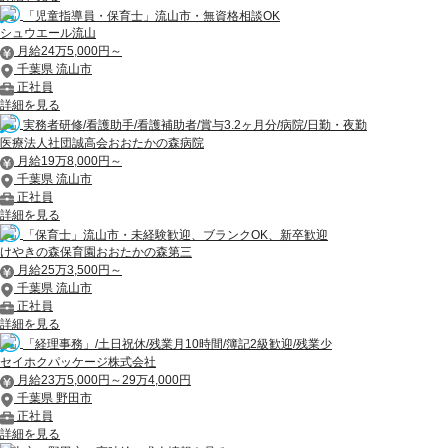
「児童指導員・保育士」流山市・無資格相談OK
シュウエール流山
月給24万5,000円～
千葉県 流山市
正社員
詳細を見る
実務者研修/看護助手/看護補助者/賞与3.2ヶ月分/病院/日勤・夜勤
医療法人社団誠高会おおたかの森病院
月給19万8,000円～
千葉県 流山市
正社員
詳細を見る
「保育士」流山市・未経験歓迎、ブランクOK、新卒歓迎
けやきの森保育園おおたかの森第三
月給25万3,500円～
千葉県 流山市
正社員
詳細を見る
「経理事務」/土日祝休/残業月10時間/簿記2級歓迎/残業少
セイホクパッケージ株式会社
月給23万5,000円～29万4,000円
千葉県 野田市
正社員
詳細を見る