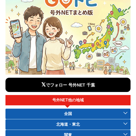
𝕏
でフォロー 号外NET 千葉
号外NET他の地域
全国
北海道・東北
関東