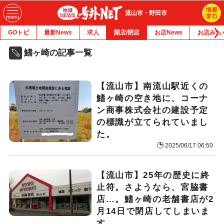
流山市・野田市
GOトピ
最新News
求人
開店/閉店
お店News
お店みち
鰭ヶ崎の記事一覧
【流山市】南流山駅近くの
鰭ヶ崎の空き地に、コーナ
ン商事株式会社の建設予定
の標識が立てられていまし
た。
2025/06/17 06:50
【流山市】25年の歴史に終
止符。さようなら、宮脇書
店…。鰭ヶ崎の老舗書店が2
月14日で閉店してしまいま
す。