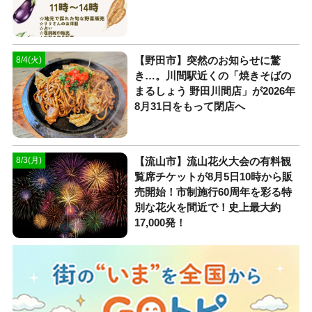
【野田市】突然のお知らせに驚
8/4(火)
き…。川間駅近くの「焼きそばの
まるしょう 野田川間店」が2026年
8月31日をもって閉店へ
【流山市】流山花火大会の有料観
8/3(月)
覧席チケットが8月5日10時から販
売開始！市制施行60周年を彩る特
別な花火を間近で！史上最大約
17,000発！