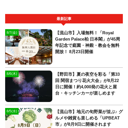
最新記事
【流山市】入場無料！「Royal
8/7(金)
Garden Palace柏 日本閣」が45周
年記念で庭園・神殿・教会を無料
開放！ 8月23日開催
【野田市】夏の夜空を彩る「第33
8/6(木)
回 関宿まつり花火大会」が8月22
日に開催！約4,000発の花火と屋
台・キッチンカーが楽しめます
【流山市】地元の旬野菜が並ぶ♪ グ
8/5(水)
ルメや雑貨も楽しめる「UPBEAT
市」が8月9日に開催されます