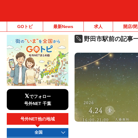
GOトピ
最新News
求人
開店/閉
野田市駅前の記事
𝕏
でフォロー
号外NET 千葉
号外NET他の地域
全国