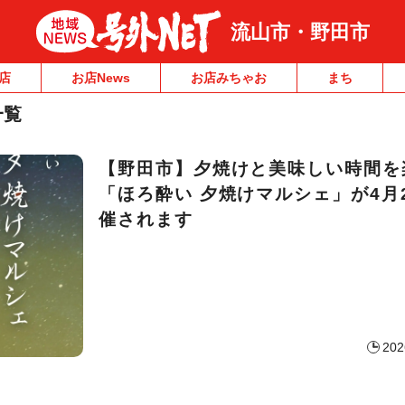
流山市・野田市
店
お店News
お店みちゃお
まち
一覧
【野田市】夕焼けと美味しい時間を
「ほろ酔い 夕焼けマルシェ」が4月
催されます
202