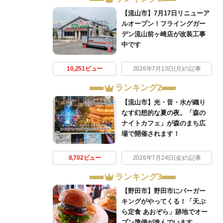
【流山市】7月17日リニューア
ルオープン！フライングガー
デン流山前ヶ崎店が改装工事
中です
10,251ビュー
2026年7月13日(月)の記事
ランキング2
【流山市】光・音・水が織り
なす幻想的な夏の夜。「森の
ナイトカフェ」が森のまち広
場で開催されます！
8,702ビュー
2026年7月24日(金)の記事
ランキング3
【野田市】野田市にバーガー
キングがやってくる！「天ぷ
ら定食 あおぞら」跡地でオー
プン準備が進んでいます