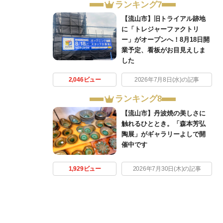
ランキング7
【流山市】旧トライアル跡地
に「トレジャーファクトリ
ー」がオープンへ！8月18日開
業予定、看板がお目見えしま
した
2,046ビュー
2026年7月8日(水)の記事
ランキング8
【流山市】丹波焼の美しさに
触れるひととき。「森本芳弘
陶展」がギャラリーよしで開
催中です
1,929ビュー
2026年7月30日(木)の記事