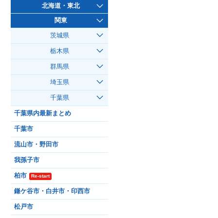
北海道・東北
関東
茨城県
栃木県
群馬県
埼玉県
千葉県
千葉県内最新まとめ
千葉市
流山市・野田市
我孫子市
柏市
Re-start
鎌ケ谷市・白井市・印西市
松戸市