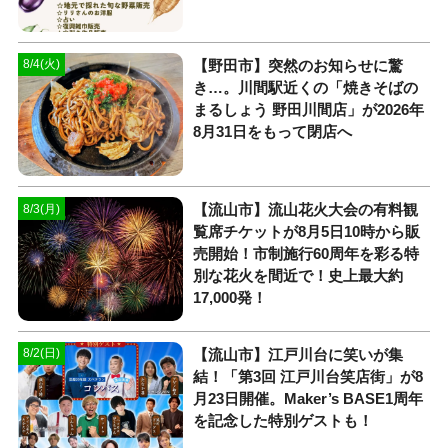
【野田市】突然のお知らせに驚
8/4(火)
き…。川間駅近くの「焼きそばの
まるしょう 野田川間店」が2026年
8月31日をもって閉店へ
【流山市】流山花火大会の有料観
8/3(月)
覧席チケットが8月5日10時から販
売開始！市制施行60周年を彩る特
別な花火を間近で！史上最大約
17,000発！
【流山市】江戸川台に笑いが集
8/2(日)
結！「第3回 江戸川台笑店街」が8
月23日開催。Maker’s BASE1周年
を記念した特別ゲストも！