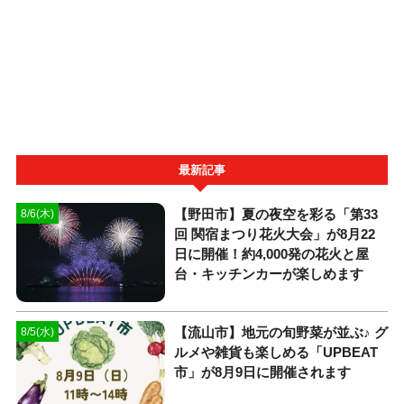
最新記事
【野田市】夏の夜空を彩る「第33
8/6(木)
回 関宿まつり花火大会」が8月22
日に開催！約4,000発の花火と屋
台・キッチンカーが楽しめます
【流山市】地元の旬野菜が並ぶ♪ グ
8/5(水)
ルメや雑貨も楽しめる「UPBEAT
市」が8月9日に開催されます