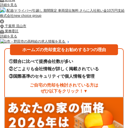
詳細を見る
配達/ドライバー/引越し 期間限定 車両貸出無料 さらに入社祝い金10万円支給
株式会社new choice group
千葉県 流山市
業務委託
詳細を見る
流山市・野田市の高時給の求人情報を見る
ホームズの売却査定をお勧めする3つの理由
①
競合に比べて提携会社数が多い
②
どこよりも会社情報が詳しく掲載されている
③
国際基準のセキュリティで個人情報を管理
ご自宅の売却を検討されている方は
ぜひ以下をクリック！▼