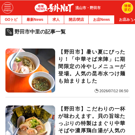
流山市・野田市
GOトピ
最新News
求人
開店/閉店
お店News
お店みち
野田市中里の記事一覧
【野田市】暑い夏にぴった
り！「中華そば来陣」に期
間限定の冷やしメニューが
登場。人気の昆布水つけ麺
も始まりました
2026/07/12 06:50
【野田市】こだわりの一杯
が味わえます。貝の旨味た
っぷりの特製はまぐり中華
そばや濃厚鶏白湯が人気の