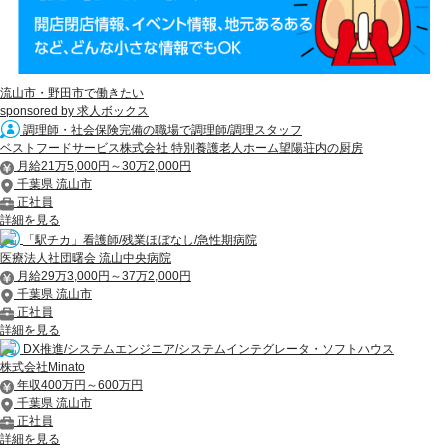
流山市・野田市で働きたい
sponsored by 求人ボックス
調理師・社会保険完備の職場で調理師/調理スタッフ
ベストフードサービス株式会社 特別養護老人ホーム望陽荘内の厨房
月給21万5,000円～30万2,000円
千葉県 流山市
正社員
詳細を見る
「駅チカ」看護師/残業ほぼなし/急性期病院
医療法人社団曙会 流山中央病院
月給29万3,000円～37万2,000円
千葉県 流山市
正社員
詳細を見る
DX推進/システムエンジニア/システムインテグレータ・ソフトハウス
株式会社Minato
年収400万円～600万円
千葉県 流山市
正社員
詳細を見る