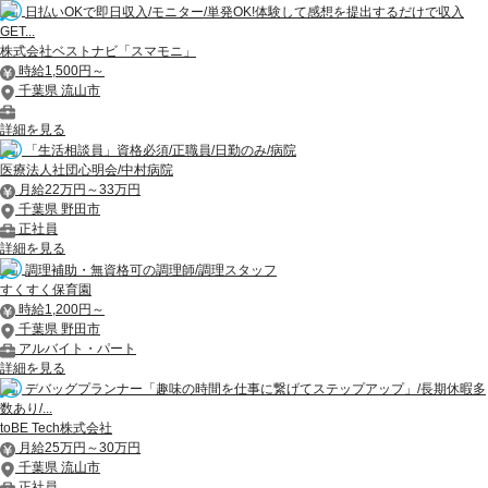
日払いOKで即日収入/モニター/単発OK!体験して感想を提出するだけで収入
GET...
株式会社ベストナビ「スマモニ」
時給1,500円～
千葉県 流山市
詳細を見る
「生活相談員」資格必須/正職員/日勤のみ/病院
医療法人社団心明会/中村病院
月給22万円～33万円
千葉県 野田市
正社員
詳細を見る
調理補助・無資格可の調理師/調理スタッフ
すくすく保育園
時給1,200円～
千葉県 野田市
アルバイト・パート
詳細を見る
デバッグプランナー「趣味の時間を仕事に繋げてステップアップ」/長期休暇多
数あり/...
toBE Tech株式会社
月給25万円～30万円
千葉県 流山市
正社員