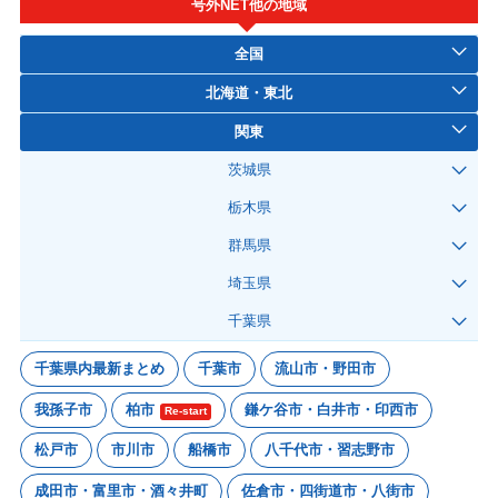
号外NET他の地域
全国
北海道・東北
関東
茨城県
栃木県
群馬県
埼玉県
千葉県
千葉県内最新まとめ
千葉市
流山市・野田市
我孫子市
柏市
鎌ケ谷市・白井市・印西市
Re-start
松戸市
市川市
船橋市
八千代市・習志野市
成田市・富里市・酒々井町
佐倉市・四街道市・八街市