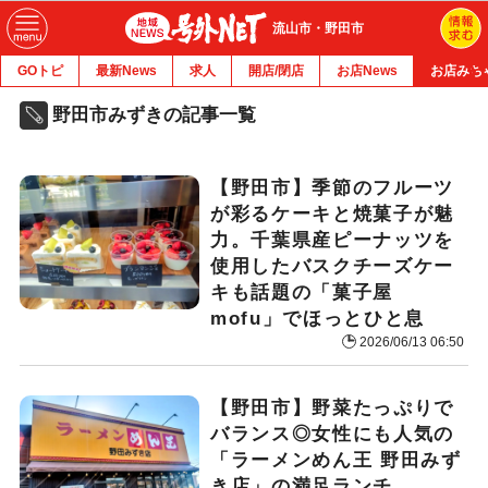
流山市・野田市
GOトピ
最新News
求人
開店/閉店
お店News
お店みち
野田市みずきの記事一覧
【野田市】季節のフルーツ
が彩るケーキと焼菓子が魅
力。千葉県産ピーナッツを
使用したバスクチーズケー
キも話題の「菓子屋
mofu」でほっとひと息
2026/06/13 06:50
【野田市】野菜たっぷりで
バランス◎女性にも人気の
「ラーメンめん王 野田みず
き店」の満足ランチ