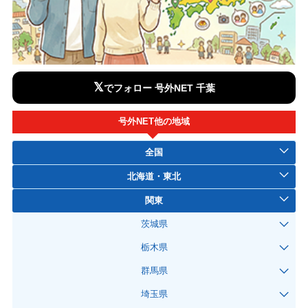
𝕏
でフォロー 号外NET 千葉
号外NET他の地域
全国
北海道・東北
関東
茨城県
栃木県
群馬県
埼玉県