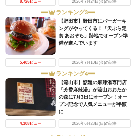
8,726ビュー
2026年7月24日(金)の記事
ランキング3
【野田市】野田市にバーガーキ
ングがやってくる！「天ぷら定
食 あおぞら」跡地でオープン準
備が進んでいます
5,405ビュー
2026年7月10日(金)の記事
ランキング4
【流山市】話題の麻辣湯専門店
「芳香麻辣湯」が流山おおたか
の森に7月3日にオープン！オー
プン記念で人気メニューが半額
に
4,108ビュー
2026年6月28日(日)の記事