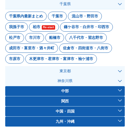
千葉県
千葉県内最新まとめ
千葉市
流山市・野田市
我孫子市
柏市
鎌ケ谷市・白井市・印西市
Re-start
松戸市
市川市
船橋市
八千代市・習志野市
成田市・富里市・酒々井町
佐倉市・四街道市・八街市
市原市
木更津市・君津市・富津市・袖ケ浦市
東京都
神奈川県
中部
関西
中国・四国
九州・沖縄