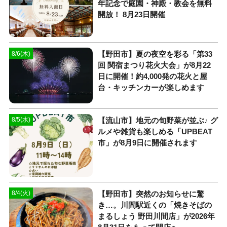
年記念で庭園・神殿・教会を無料
開放！ 8月23日開催
【野田市】夏の夜空を彩る「第33
8/6(木)
回 関宿まつり花火大会」が8月22
日に開催！約4,000発の花火と屋
台・キッチンカーが楽しめます
【流山市】地元の旬野菜が並ぶ♪ グ
8/5(水)
ルメや雑貨も楽しめる「UPBEAT
市」が8月9日に開催されます
【野田市】突然のお知らせに驚
8/4(火)
き…。川間駅近くの「焼きそばの
まるしょう 野田川間店」が2026年