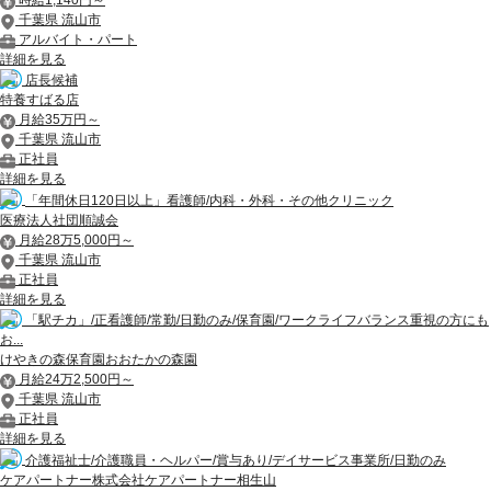
千葉県 流山市
アルバイト・パート
詳細を見る
店長候補
特養すばる店
月給35万円～
千葉県 流山市
正社員
詳細を見る
「年間休日120日以上」看護師/内科・外科・その他クリニック
医療法人社団順誠会
月給28万5,000円～
千葉県 流山市
正社員
詳細を見る
「駅チカ」/正看護師/常勤/日勤のみ/保育園/ワークライフバランス重視の方にも
お...
けやきの森保育園おおたかの森園
月給24万2,500円～
千葉県 流山市
正社員
詳細を見る
介護福祉士/介護職員・ヘルパー/賞与あり/デイサービス事業所/日勤のみ
ケアパートナー株式会社ケアパートナー相生山