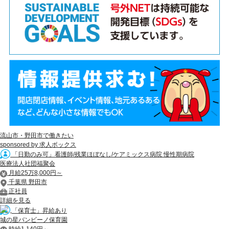
流山市・野田市で働きたい
sponsored by 求人ボックス
「日勤のみ可」看護師/残業ほぼなし/ケアミックス病院 慢性期病院
医療法人社団福聚会
月給25万8,000円～
千葉県 野田市
正社員
詳細を見る
「保育士」昇給あり
城の星バンビーノ保育園
時給1,140円～