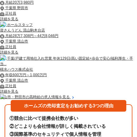
月給20万3,980円
千葉県 野田市
正社員
詳細を見る
ホールスタッフ
資さんうどん 流山駒木台店
月給28万7,308円～44万8,046円
千葉県 流山市
正社員
詳細を見る
千葉/戸建て用地仕入れ営業 年休129日/高い固定給+歩合で安心/福利厚生・手
当...
積水ハウス株式会社
年収600万円～1,000万円
千葉県 流山市
正社員
詳細を見る
流山市・野田市の高時給の求人情報を見る
ホームズの売却査定をお勧めする3つの理由
①
競合に比べて提携会社数が多い
②
どこよりも会社情報が詳しく掲載されている
③
国際基準のセキュリティで個人情報を管理