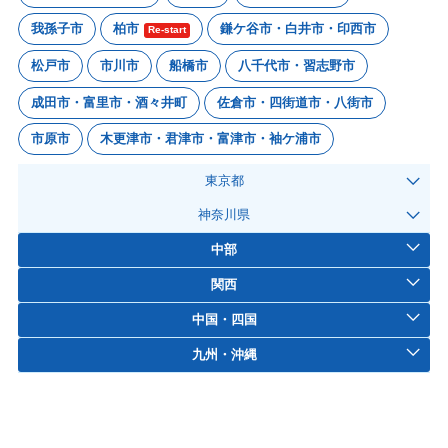
我孫子市
柏市
鎌ケ谷市・白井市・印西市
Re-start
松戸市
市川市
船橋市
八千代市・習志野市
成田市・富里市・酒々井町
佐倉市・四街道市・八街市
市原市
木更津市・君津市・富津市・袖ケ浦市
東京都
神奈川県
中部
関西
中国・四国
九州・沖縄