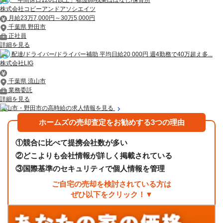
株式会社コビーアンドアソシエイツ
月給23万7,000円～30万5,000円
千葉県 野田市
正社員
詳細を見る
配達/ドライバー/ドライバー補助 平均日給20 000円 週4勤務で40万超え多...
株式会社LIG
千葉県 流山市
業務委託
詳細を見る
流山市・野田市の高時給の求人情報を見る
ホームズの売却査定をお勧めする3つの理由
①
競合に比べて提携会社数が多い
②
どこよりも会社情報が詳しく掲載されている
③
国際基準のセキュリティで個人情報を管理
ご自宅の売却を検討されている方は
ぜひ以下をクリック！▼