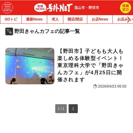
流山市・野田市
GOトピ
最新News
求人
開店/閉店
お店News
お店みち
野田きゃんカフェの記事一覧
【野田市】子どもも大人も
楽しめる体験型イベント！
東京理科大学で「野田きゃ
んカフェ」が4月25日に開
催されます
2026/04/23 06:50
1 / 1
1