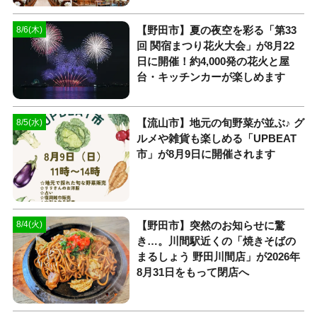
【野田市】夏の夜空を彩る「第33
8/6(木)
回 関宿まつり花火大会」が8月22
日に開催！約4,000発の花火と屋
台・キッチンカーが楽しめます
【流山市】地元の旬野菜が並ぶ♪ グ
8/5(水)
ルメや雑貨も楽しめる「UPBEAT
市」が8月9日に開催されます
【野田市】突然のお知らせに驚
8/4(火)
き…。川間駅近くの「焼きそばの
まるしょう 野田川間店」が2026年
8月31日をもって閉店へ