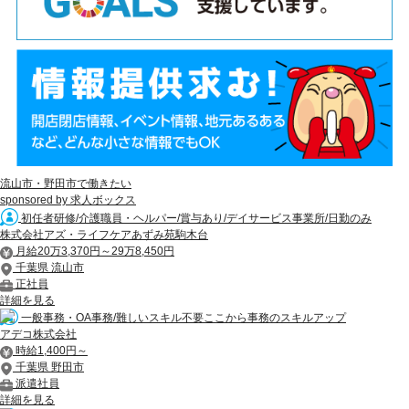
流山市・野田市で働きたい
sponsored by 求人ボックス
初任者研修/介護職員・ヘルパー/賞与あり/デイサービス事業所/日勤のみ
株式会社アズ・ライフケアあずみ苑駒木台
月給20万3,370円～29万8,450円
千葉県 流山市
正社員
詳細を見る
一般事務・OA事務/難しいスキル不要ここから事務のスキルアップ
アデコ株式会社
時給1,400円～
千葉県 野田市
派遣社員
詳細を見る