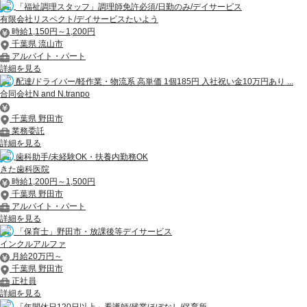
「福祉調理スタッフ」調理師免許必須/日勤のみ/デイサービス
有限会社リスペクト/デイサービスたいよう
時給1,150円～1,200円
千葉県 流山市
アルバイト・パート
詳細を見る
配達/ドライバー/軽作業・物流系 高単価 1個185円 入社祝い金10万円あり ...
合同会社N and N.tranpo
千葉県 野田市
業務委託
詳細を見る
歯科助手/未経験OK・扶養内勤務OK
きた歯科医院
時給1,200円～1,500円
千葉県 野田市
アルバイト・パート
詳細を見る
「保育士」野田市・放課後等デイサービス
インクルアルファ
月給20万円～
千葉県 野田市
正社員
詳細を見る
「年間休日120日以上」看護師/残業ほぼなし/保育所