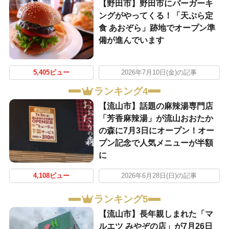
【野田市】野田市にバーガーキ
ングがやってくる！「天ぷら定
食 あおぞら」跡地でオープン準
備が進んでいます
5,405ビュー
2026年7月10日(金)の記事
ランキング4
【流山市】話題の麻辣湯専門店
「芳香麻辣湯」が流山おおたか
の森に7月3日にオープン！オー
プン記念で人気メニューが半額
に
4,108ビュー
2026年6月28日(日)の記事
ランキング5
【流山市】長年親しまれた「マ
ルエツ みやぞの店」が7月26日