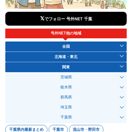
𝕏
でフォロー 号外NET 千葉
号外NET他の地域
全国
北海道・東北
関東
茨城県
栃木県
群馬県
埼玉県
千葉県
千葉県内最新まとめ
千葉市
流山市・野田市