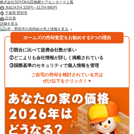
株式会社SOYOKAZE梅郷ケアセンターそよ風
月給24万4,320円～31万4,880円
千葉県 野田市
正社員
詳細を見る
流山市・野田市の高時給の求人情報を見る
ホームズの売却査定をお勧めする3つの理由
①
競合に比べて提携会社数が多い
②
どこよりも会社情報が詳しく掲載されている
③
国際基準のセキュリティで個人情報を管理
ご自宅の売却を検討されている方は
ぜひ以下をクリック！▼