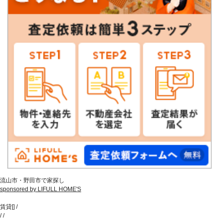
流山市・野田市で家探し
sponsored by LIFULL HOME'S
賃貸
[
]
/
/
/