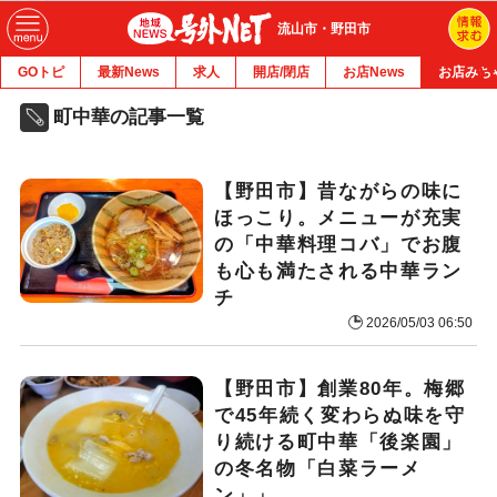
流山市・野田市
GOトピ
最新News
求人
開店/閉店
お店News
お店みち
町中華の記事一覧
【野田市】昔ながらの味に
ほっこり。メニューが充実
の「中華料理コバ」でお腹
も心も満たされる中華ラン
チ
2026/05/03 06:50
【野田市】創業80年。梅郷
で45年続く変わらぬ味を守
り続ける町中華「後楽園」
の冬名物「白菜ラーメ
ン」」