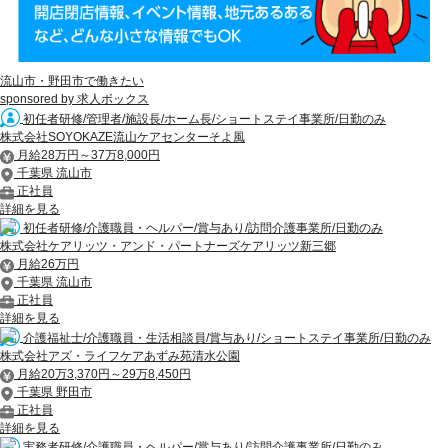
流山市・野田市で働きたい
sponsored by 求人ボックス
初任者研修/管理者/施設長/ホーム長/ショートステイ事業所/日勤のみ
株式会社SOYOKAZE流山ケアセンターそよ風
月給28万円～37万8,000円
千葉県 流山市
正社員
詳細を見る
初任者研修/介護職員・ヘルパー/賞与あり/訪問介護事業所/日勤のみ
株式会社ケアリッツ・アンド・パートナーズケアリッツ新三郷
月給26万円
千葉県 流山市
正社員
詳細を見る
介護福祉士/介護職員・生活相談員/賞与あり/ショートステイ事業所/日勤のみ
株式会社アズ・ライフケアあずみ苑清水公園
月給20万3,370円～29万8,450円
千葉県 野田市
正社員
詳細を見る
実務者研修/介護職員・ヘルパー/賞与あり/訪問介護事業所/日勤のみ