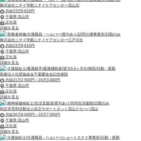
株式会社ニチイ学館ニチイケアセンター流山北
月給23万9,610円
千葉県 流山市
正社員
詳細を見る
実務者研修/介護職員・ヘルパー/賞与あり/訪問介護事業所/日勤のみ
株式会社ニチイ学館ニチイケアセンター江戸川台
月給23万9,610円
千葉県 流山市
正社員
詳細を見る
介護福祉士/看護助手/看護補助者/賞与3.4ヶ月分/病院/日勤・夜勤
医療法人社団協友会千葉愛友会記念病院
月給21万2,500円～24万3,000円
千葉県 流山市
正社員
詳細を見る
精神保健福祉士/生活支援員/賞与あり/共同生活援助/日勤のみ
特定非営利活動法人自立サポートネット流山クローバ流山
月給26万9,000円～33万7,000円
千葉県 流山市
正社員
詳細を見る
介護福祉士/介護職員・ヘルパー/ショートステイ事業所/日勤・夜勤