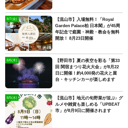
【流山市】入場無料！「Royal
8/7(金)
Garden Palace柏 日本閣」が45周
年記念で庭園・神殿・教会を無料
開放！ 8月23日開催
【野田市】夏の夜空を彩る「第33
8/6(木)
回 関宿まつり花火大会」が8月22
日に開催！約4,000発の花火と屋
台・キッチンカーが楽しめます
【流山市】地元の旬野菜が並ぶ♪ グ
8/5(水)
ルメや雑貨も楽しめる「UPBEAT
市」が8月9日に開催されます