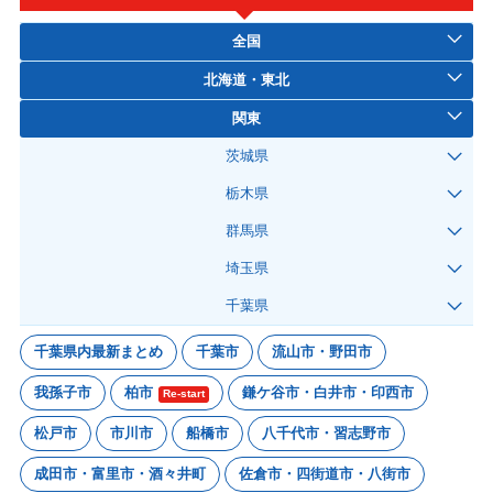
全国
北海道・東北
関東
茨城県
栃木県
群馬県
埼玉県
千葉県
千葉県内最新まとめ
千葉市
流山市・野田市
我孫子市
柏市
鎌ケ谷市・白井市・印西市
Re-start
松戸市
市川市
船橋市
八千代市・習志野市
成田市・富里市・酒々井町
佐倉市・四街道市・八街市