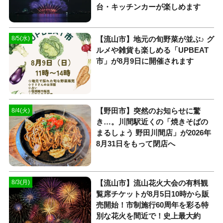
台・キッチンカーが楽しめます
【流山市】地元の旬野菜が並ぶ♪ グ
8/5(水)
ルメや雑貨も楽しめる「UPBEAT
市」が8月9日に開催されます
【野田市】突然のお知らせに驚
8/4(火)
き…。川間駅近くの「焼きそばの
まるしょう 野田川間店」が2026年
8月31日をもって閉店へ
【流山市】流山花火大会の有料観
8/3(月)
覧席チケットが8月5日10時から販
売開始！市制施行60周年を彩る特
別な花火を間近で！史上最大約