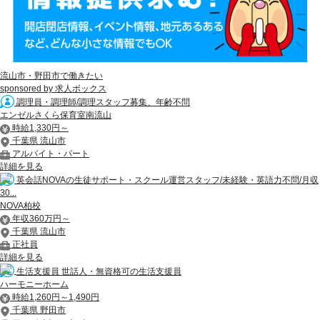
流山市・野田市で働きたい
sponsored by 求人ボックス
調理員・調理師/調理スタッフ募集、年齢不問
エンゼルさくら保育室南流山
時給1,330円～
千葉県 流山市
アルバイト・パート
詳細を見る
英会話NOVAの生徒サポート・スクール運営スタッフ/未経験・英語力不問/月収
30...
NOVA柏校
年収360万円～
千葉県 流山市
正社員
詳細を見る
生活支援員 世話人・無資格可の生活支援員
ハーモニーホーム
時給1,260円～1,490円
千葉県 野田市