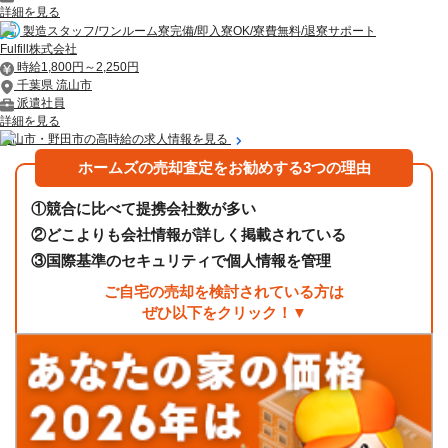
詳細を見る
製造スタッフ/ワンルーム寮完備/即入寮OK/寮費無料/退寮サポート
Fulfill株式会社
時給1,800円～2,250円
千葉県 流山市
派遣社員
詳細を見る
流山市・野田市の高時給の求人情報を見る
ホームズの売却査定をお勧めする3つの理由
①
競合に比べて提携会社数が多い
②
どこよりも会社情報が詳しく掲載されている
③
国際基準のセキュリティで個人情報を管理
ご自宅の売却を検討されている方は
ぜひ以下をクリック！▼