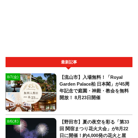
最新記事
【流山市】入場無料！「Royal
8/7(金)
Garden Palace柏 日本閣」が45周
年記念で庭園・神殿・教会を無料
開放！ 8月23日開催
【野田市】夏の夜空を彩る「第33
8/6(木)
回 関宿まつり花火大会」が8月22
日に開催！約4,000発の花火と屋