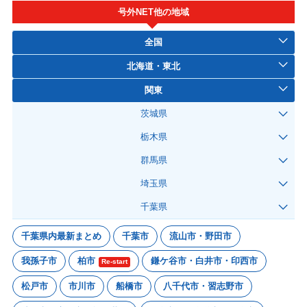
号外NET他の地域
全国
北海道・東北
関東
茨城県
栃木県
群馬県
埼玉県
千葉県
千葉県内最新まとめ
千葉市
流山市・野田市
我孫子市
柏市
鎌ケ谷市・白井市・印西市
Re-start
松戸市
市川市
船橋市
八千代市・習志野市