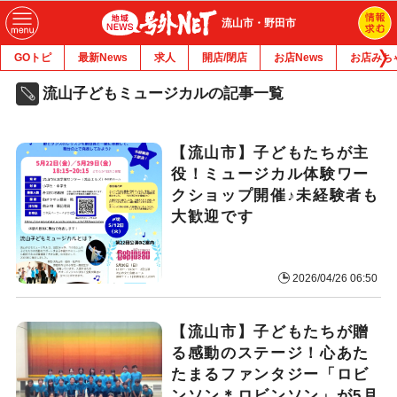
流山市・野田市
GOトピ
最新News
求人
開店/閉店
お店News
お店みち
流山子どもミュージカルの記事一覧
【流山市】子どもたちが主
役！ミュージカル体験ワー
クショップ開催♪未経験者も
大歓迎です
2026/04/26 06:50
【流山市】子どもたちが贈
る感動のステージ！心あた
たまるファンタジー「ロビ
ンソン＊ロビンソン」が5月