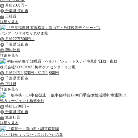
月給23万円～
千葉県 流山市
正社員
詳細を見る
「児童指導員 有資格者」流山市・放課後等デイサービス
バンブーワァオながれやま校
月給22万500円～
千葉県 流山市
契約社員
詳細を見る
初任者研修/介護職員・ヘルパー/ショートステイ事業所/日勤・夜勤
株式会社SOYOKAZE梅郷ケアセンターそよ風
月給24万4,320円～31万4,880円
千葉県 野田市
正社員
詳細を見る
一般事務・OA事務/流山 一般事務/時給1700円手当/女性活躍中/車通勤OK
戦力エージェント株式会社
時給1,700円～
千葉県 流山市
派遣社員
詳細を見る
「保育士」流山市・認可保育園
オハナゆめキッズハウスおおたかの森