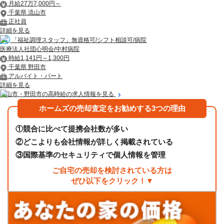
月給27万7,000円～
千葉県 流山市
正社員
詳細を見る
「福祉調理スタッフ」無資格可/シフト相談可/病院
医療法人社団心明会/中村病院
時給1,141円～1,300円
千葉県 野田市
アルバイト・パート
詳細を見る
流山市・野田市の高時給の求人情報を見る
ホームズの売却査定をお勧めする3つの理由
①
競合に比べて提携会社数が多い
②
どこよりも会社情報が詳しく掲載されている
③
国際基準のセキュリティで個人情報を管理
ご自宅の売却を検討されている方は
ぜひ以下をクリック！▼