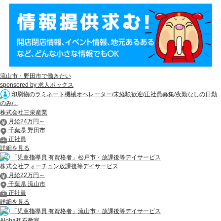
流山市・野田市で働きたい
sponsored by 求人ボックス
印刷物のラミネート機械オペレーター/未経験歓迎/正社員募集/夜勤なしの日勤
のみ/...
株式会社三栄産業
月給24万円～
千葉県 野田市
正社員
詳細を見る
「児童指導員 有資格者」松戸市・放課後等デイサービス
株式会社フォーチュン放課後等デイサービス
月給22万円～
千葉県 流山市
正社員
詳細を見る
「児童指導員 有資格者」流山市・放課後等デイサービス
Aloha初石教室