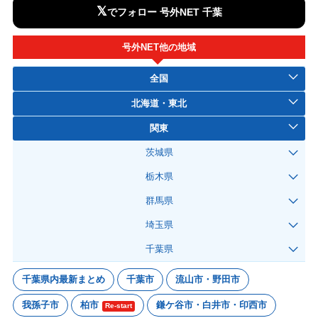
𝕏
でフォロー 号外NET 千葉
号外NET他の地域
全国
北海道・東北
関東
茨城県
栃木県
群馬県
埼玉県
千葉県
千葉県内最新まとめ
千葉市
流山市・野田市
我孫子市
柏市
鎌ケ谷市・白井市・印西市
Re-start