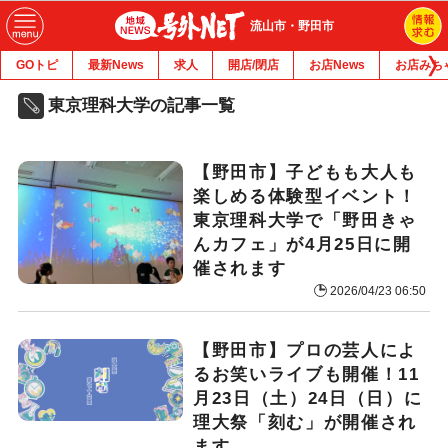
流山市・野田市
GOトピ
最新News
求人
開店/閉店
お店News
お店みち
東京理科大学の記事一覧
【野田市】子どもも大人も
楽しめる体験型イベント！
東京理科大学で「野田きゃ
んカフェ」が4月25日に開
催されます
2026/04/23 06:50
【野田市】プロの芸人によ
るお笑いライブも開催！11
月23日（土）24日（日）に
理大祭「刻む」が開催され
ます。