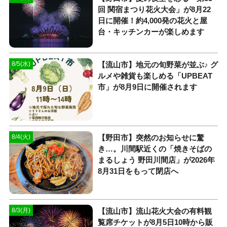
回 関宿まつり花火大会」が8月22
日に開催！約4,000発の花火と屋
台・キッチンカーが楽しめます
【流山市】地元の旬野菜が並ぶ♪ グ
8/5(水)
ルメや雑貨も楽しめる「UPBEAT
市」が8月9日に開催されます
【野田市】突然のお知らせに驚
8/4(火)
き…。川間駅近くの「焼きそばの
まるしょう 野田川間店」が2026年
8月31日をもって閉店へ
【流山市】流山花火大会の有料観
8/3(月)
覧席チケットが8月5日10時から販