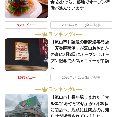
食 あおぞら」跡地でオープン準
備が進んでいます
5,290ビュー
2026年7月10日(金)の記事
ランキング4
【流山市】話題の麻辣湯専門店
「芳香麻辣湯」が流山おおたか
の森に7月3日にオープン！オー
プン記念で人気メニューが半額
に
4,076ビュー
2026年6月28日(日)の記事
ランキング5
【流山市】長年親しまれた「マ
ルエツ みやぞの店」が7月26日
に閉店へ。店頭には閉店のお知
らせが掲示されていました