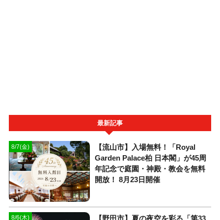
最新記事
【流山市】入場無料！「Royal
8/7(金)
Garden Palace柏 日本閣」が45周
年記念で庭園・神殿・教会を無料
開放！ 8月23日開催
【野田市】夏の夜空を彩る「第33
8/6(木)