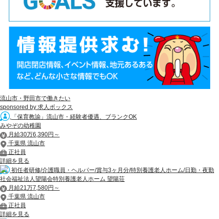
流山市・野田市で働きたい
sponsored by 求人ボックス
「保育教諭」流山市・経験者優遇、ブランクOK
みやぞの幼稚園
月給30万6,390円～
千葉県 流山市
正社員
詳細を見る
初任者研修/介護職員・ヘルパー/賞与3ヶ月分/特別養護老人ホーム/日勤・夜勤
社会福祉法人望陽会特別養護老人ホーム 望陽荘
月給21万7,580円～
千葉県 流山市
正社員
詳細を見る