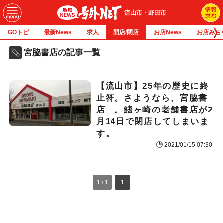
流山市・野田市
GOトピ
最新News
求人
開店/閉店
お店News
お店みち
宮脇書店の記事一覧
【流山市】25年の歴史に終
止符。さようなら、宮脇書
店…。鰭ヶ崎の老舗書店が2
月14日で閉店してしまいま
す。
2021/01/15 07:30
1 / 1
1