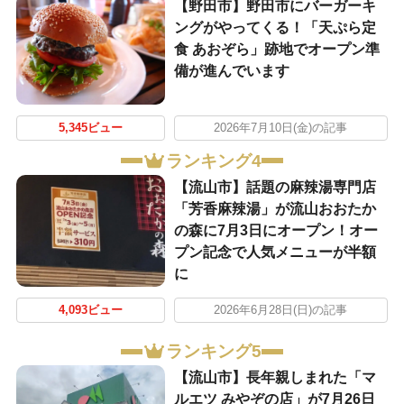
【野田市】野田市にバーガーキ
ングがやってくる！「天ぷら定
食 あおぞら」跡地でオープン準
備が進んでいます
5,345ビュー
2026年7月10日(金)の記事
ランキング4
【流山市】話題の麻辣湯専門店
「芳香麻辣湯」が流山おおたか
の森に7月3日にオープン！オー
プン記念で人気メニューが半額
に
4,093ビュー
2026年6月28日(日)の記事
ランキング5
【流山市】長年親しまれた「マ
ルエツ みやぞの店」が7月26日