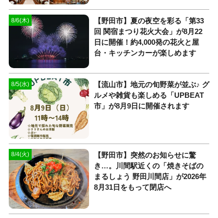
【野田市】夏の夜空を彩る「第33
8/6(木)
回 関宿まつり花火大会」が8月22
日に開催！約4,000発の花火と屋
台・キッチンカーが楽しめます
【流山市】地元の旬野菜が並ぶ♪ グ
8/5(水)
ルメや雑貨も楽しめる「UPBEAT
市」が8月9日に開催されます
【野田市】突然のお知らせに驚
8/4(火)
き…。川間駅近くの「焼きそばの
まるしょう 野田川間店」が2026年
8月31日をもって閉店へ