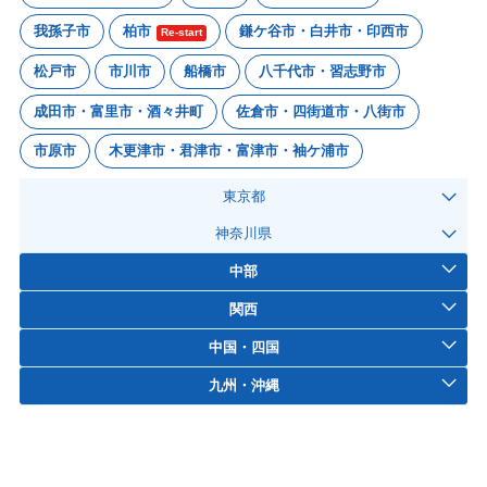
我孫子市
柏市
鎌ケ谷市・白井市・印西市
Re-start
松戸市
市川市
船橋市
八千代市・習志野市
成田市・富里市・酒々井町
佐倉市・四街道市・八街市
市原市
木更津市・君津市・富津市・袖ケ浦市
東京都
神奈川県
中部
関西
中国・四国
九州・沖縄