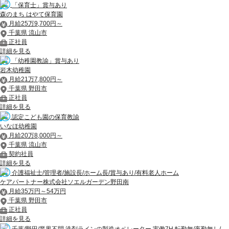
「保育士」賞与あり
森のまち はやて保育園
月給25万9,700円～
千葉県 流山市
正社員
詳細を見る
「幼稚園教諭」賞与あり
岩木幼稚園
月給21万7,800円～
千葉県 野田市
正社員
詳細を見る
認定こども園の保育教諭
いなほ幼稚園
月給20万8,000円～
千葉県 流山市
契約社員
詳細を見る
介護福祉士/管理者/施設長/ホーム長/賞与あり/有料老人ホーム
ケアパートナー株式会社ソエルガーデン野田南
月給35万円～54万円
千葉県 野田市
正社員
詳細を見る
千葉/野田/業界不問 洗剤ラインの製造オペレーター 実働7H 転勤無/夜勤無し/...