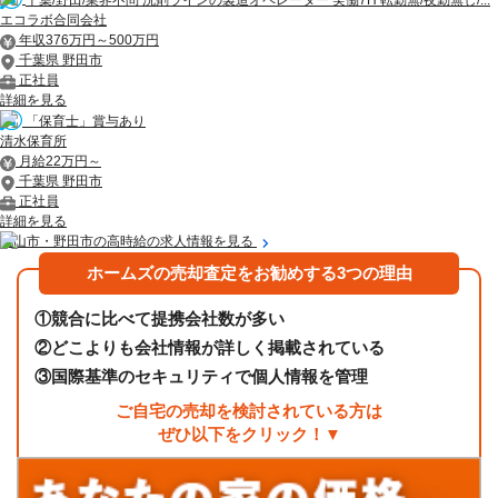
エコラボ合同会社
年収376万円～500万円
千葉県 野田市
正社員
詳細を見る
「保育士」賞与あり
清水保育所
月給22万円～
千葉県 野田市
正社員
詳細を見る
流山市・野田市の高時給の求人情報を見る
ホームズの売却査定をお勧めする3つの理由
①
競合に比べて提携会社数が多い
②
どこよりも会社情報が詳しく掲載されている
③
国際基準のセキュリティで個人情報を管理
ご自宅の売却を検討されている方は
ぜひ以下をクリック！▼