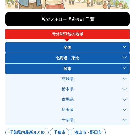
𝕏
でフォロー 号外NET 千葉
号外NET他の地域
全国
北海道・東北
関東
茨城県
栃木県
群馬県
埼玉県
千葉県
千葉県内最新まとめ
千葉市
流山市・野田市