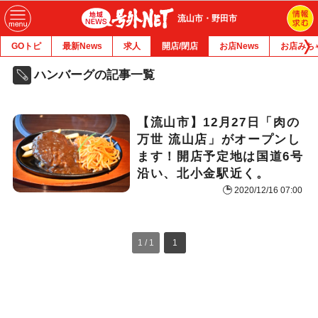
流山市・野田市
GOトピ
最新News
求人
開店/閉店
お店News
お店みち
ハンバーグの記事一覧
【流山市】12月27日「肉の
万世 流山店」がオープンし
ます！開店予定地は国道6号
沿い、北小金駅近く。
2020/12/16 07:00
1 / 1
1