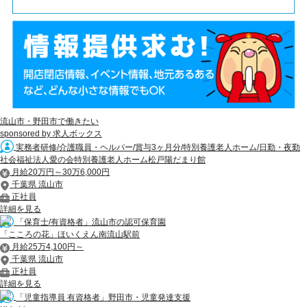
流山市・野田市で働きたい
sponsored by 求人ボックス
実務者研修/介護職員・ヘルパー/賞与3ヶ月分/特別養護老人ホーム/日勤・夜勤
社会福祉法人愛の会特別養護老人ホーム松戸陽だまり館
月給20万円～30万6,000円
千葉県 流山市
正社員
詳細を見る
「保育士/有資格者」流山市の認可保育園
「こころの花」ほいくえん南流山駅前
月給25万4,100円～
千葉県 流山市
正社員
詳細を見る
「児童指導員 有資格者」野田市・児童発達支援