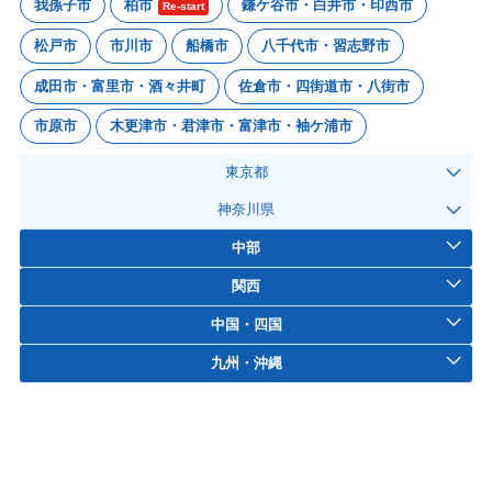
我孫子市
柏市
鎌ケ谷市・白井市・印西市
Re-start
松戸市
市川市
船橋市
八千代市・習志野市
成田市・富里市・酒々井町
佐倉市・四街道市・八街市
市原市
木更津市・君津市・富津市・袖ケ浦市
東京都
神奈川県
中部
関西
中国・四国
九州・沖縄