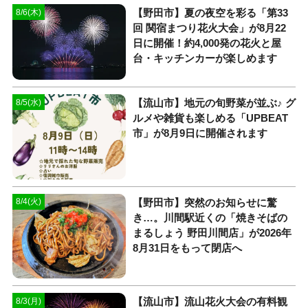
【野田市】夏の夜空を彩る「第33
8/6(木)
回 関宿まつり花火大会」が8月22
日に開催！約4,000発の花火と屋
台・キッチンカーが楽しめます
【流山市】地元の旬野菜が並ぶ♪ グ
8/5(水)
ルメや雑貨も楽しめる「UPBEAT
市」が8月9日に開催されます
【野田市】突然のお知らせに驚
8/4(火)
き…。川間駅近くの「焼きそばの
まるしょう 野田川間店」が2026年
8月31日をもって閉店へ
【流山市】流山花火大会の有料観
8/3(月)