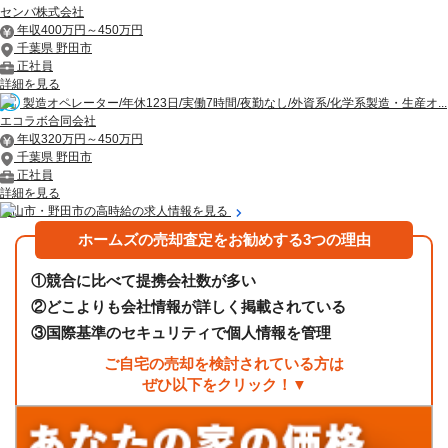
センバ株式会社
年収400万円～450万円
千葉県 野田市
正社員
詳細を見る
製造オペレーター/年休123日/実働7時間/夜勤なし/外資系/化学系製造・生産オ...
エコラボ合同会社
年収320万円～450万円
千葉県 野田市
正社員
詳細を見る
流山市・野田市の高時給の求人情報を見る
ホームズの売却査定をお勧めする3つの理由
①
競合に比べて提携会社数が多い
②
どこよりも会社情報が詳しく掲載されている
③
国際基準のセキュリティで個人情報を管理
ご自宅の売却を検討されている方は
ぜひ以下をクリック！▼