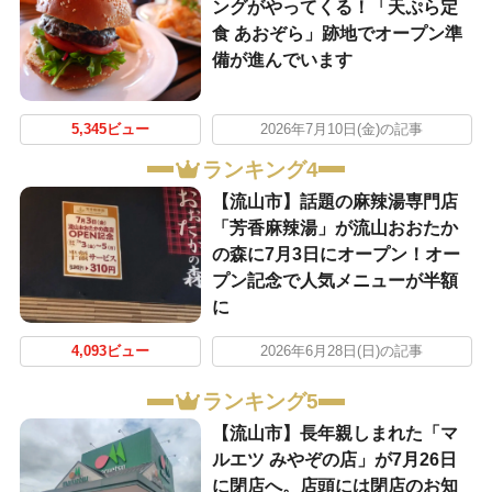
ングがやってくる！「天ぷら定
食 あおぞら」跡地でオープン準
備が進んでいます
5,345ビュー
2026年7月10日(金)の記事
ランキング4
【流山市】話題の麻辣湯専門店
「芳香麻辣湯」が流山おおたか
の森に7月3日にオープン！オー
プン記念で人気メニューが半額
に
4,093ビュー
2026年6月28日(日)の記事
ランキング5
【流山市】長年親しまれた「マ
ルエツ みやぞの店」が7月26日
に閉店へ。店頭には閉店のお知