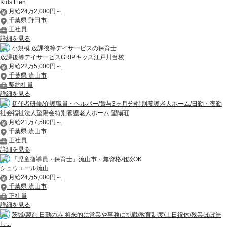
Kids Lien
月給24万2,000円～
千葉県 野田市
正社員
詳細を見る
小規模 放課後等デイサービスの保育士
放課後等デイサービスGRIPキッズ江戸川台校
月給22万5,000円～
千葉県 流山市
契約社員
詳細を見る
初任者研修/介護職員・ヘルパー/賞与3ヶ月分/特別養護老人ホーム/日勤・夜勤
社会福祉法人望陽会特別養護老人ホーム 望陽荘
月給21万7,580円～
千葉県 流山市
正社員
詳細を見る
「児童指導員・保育士」流山市・無資格相談OK
シュウエール流山
月給24万5,000円～
千葉県 流山市
正社員
詳細を見る
茨城/製造 日勤のみ 将来的に営業や事務に挑戦/教育制度/土日祝休/残業ほぼ無
し...