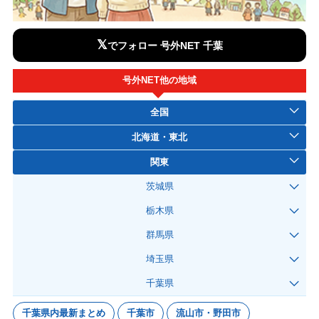
𝕏
でフォロー 号外NET 千葉
号外NET他の地域
全国
北海道・東北
関東
茨城県
栃木県
群馬県
埼玉県
千葉県
千葉県内最新まとめ
千葉市
流山市・野田市