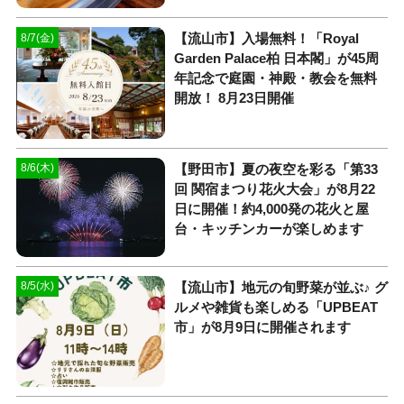
【流山市】入場無料！「Royal
8/7(金)
Garden Palace柏 日本閣」が45周
年記念で庭園・神殿・教会を無料
開放！ 8月23日開催
【野田市】夏の夜空を彩る「第33
8/6(木)
回 関宿まつり花火大会」が8月22
日に開催！約4,000発の花火と屋
台・キッチンカーが楽しめます
【流山市】地元の旬野菜が並ぶ♪ グ
8/5(水)
ルメや雑貨も楽しめる「UPBEAT
市」が8月9日に開催されます