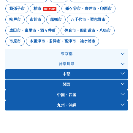
我孫子市
柏市
鎌ケ谷市・白井市・印西市
Re-start
松戸市
市川市
船橋市
八千代市・習志野市
成田市・富里市・酒々井町
佐倉市・四街道市・八街市
市原市
木更津市・君津市・富津市・袖ケ浦市
東京都
神奈川県
中部
関西
中国・四国
九州・沖縄