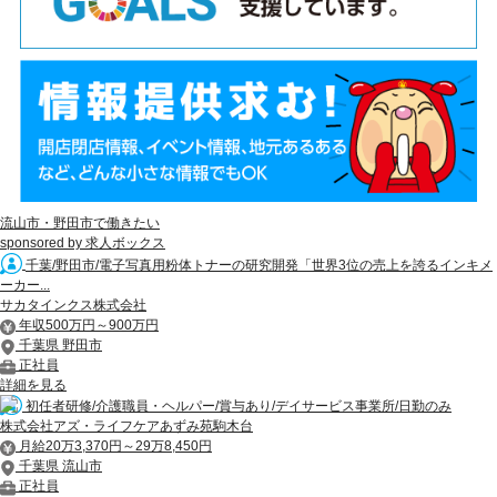
流山市・野田市で働きたい
sponsored by 求人ボックス
千葉/野田市/電子写真用粉体トナーの研究開発「世界3位の売上を誇るインキメ
ーカー...
サカタインクス株式会社
年収500万円～900万円
千葉県 野田市
正社員
詳細を見る
初任者研修/介護職員・ヘルパー/賞与あり/デイサービス事業所/日勤のみ
株式会社アズ・ライフケアあずみ苑駒木台
月給20万3,370円～29万8,450円
千葉県 流山市
正社員