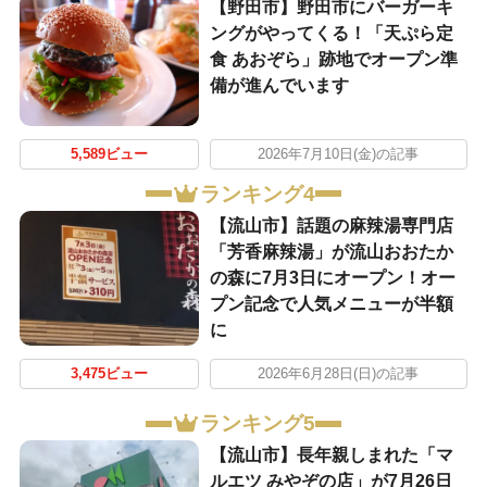
【野田市】野田市にバーガーキ
ングがやってくる！「天ぷら定
食 あおぞら」跡地でオープン準
備が進んでいます
5,589ビュー
2026年7月10日(金)の記事
ランキング4
【流山市】話題の麻辣湯専門店
「芳香麻辣湯」が流山おおたか
の森に7月3日にオープン！オー
プン記念で人気メニューが半額
に
3,475ビュー
2026年6月28日(日)の記事
ランキング5
【流山市】長年親しまれた「マ
ルエツ みやぞの店」が7月26日