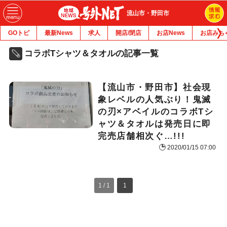
流山市・野田市
GOトピ
最新News
求人
開店/閉店
お店News
お店みち
コラボTシャツ＆タオルの記事一覧
【流山市・野田市】社会現
象レベルの人気ぶり！鬼滅
の刃×アベイルのコラボTシ
ャツ＆タオルは発売日に即
完売店舗相次ぐ…!!!
2020/01/15 07:00
1 / 1
1