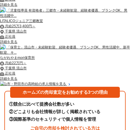
詳細を見る
「児童指導員 有資格者」三郷市・未経験歓迎、経験者優遇、ブランクOK、男
性活躍中...
LITALICOジュニア三郷教室
月給25万3,400円～
千葉県 流山市
正社員
詳細を見る
「保育士」流山市・未経験歓迎、経験者優遇、ブランクOK、男性活躍中、新卒
歓迎、キ...
ながれやまmori保育所
月給22万円～
千葉県 流山市
正社員
詳細を見る
流山市・野田市の高時給の求人情報を見る
ホームズの売却査定をお勧めする3つの理由
①
競合に比べて提携会社数が多い
②
どこよりも会社情報が詳しく掲載されている
③
国際基準のセキュリティで個人情報を管理
ご自宅の売却を検討されている方は