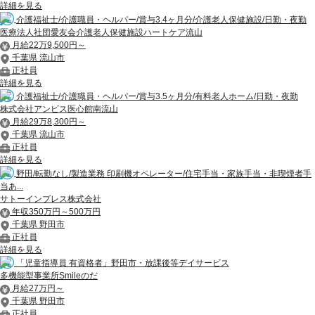
詳細を見る
介護福祉士/介護職員・ヘルパー/賞与3.4ヶ月分/介護老人保健施設/日勤・夜勤
医療法人社団愛友会介護老人保健施設ハートケア流山
月給22万9,500円～
千葉県 流山市
正社員
詳細を見る
介護福祉士/介護職員・ヘルパー/賞与3.5ヶ月分/有料老人ホーム/日勤・夜勤
株式会社アンビス医心館南流山
月給29万8,300円～
千葉県 流山市
正社員
詳細を見る
野田/転勤なし/製造業務 印刷機オペレーター/住宅手当・家族手当・非喫煙者手
当あ...
サトーインプレス株式会社
年収350万円～500万円
千葉県 野田市
正社員
詳細を見る
「児童指導員 有資格者」野田市・放課後等デイサービス
多機能型事業所Smileのだ
月給27万円～
千葉県 野田市
正社員