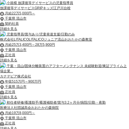
小規模 放課後等デイサービスの児童指導員
放課後等デイサービスGRIPキッズ江戸川台校
月給22万5,000円～
千葉県 流山市
契約社員
詳細を見る
児童指導員/賞与あり/児童発達支援/日勤のみ
株式会社LITALICOLITALICOジュニア流山おおたかの森教室
月給25万3,400円～28万5,900円
千葉県 流山市
正社員
詳細を見る
千葉・流山/固体分離装置のアフターメンテナンス 未経験歓迎/東証プライム上
場企業...
カナデビア株式会社
年収515万円～900万円
千葉県 流山市
正社員
詳細を見る
初任者研修/看護助手/看護補助者/賞与3.2ヶ月分/病院/日勤・夜勤
医療法人社団誠高会おおたかの森病院
月給19万8,000円～
千葉県 流山市
正社員
詳細を見る