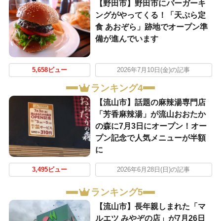
【野田市】野田市にバーガーキ
ングがやってくる！「天ぷら定
食 あおぞら」跡地でオープン準
備が進んでいます
5,658ビュー
2026年7月10日(金)の記事
ランキング4
【流山市】話題の麻辣湯専門店
「芳香麻辣湯」が流山おおたか
の森に7月3日にオープン！オー
プン記念で人気メニューが半額
に
3,495ビュー
2026年6月28日(日)の記事
ランキング5
【流山市】長年親しまれた「マ
ルエツ みやぞの店」が7月26日