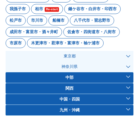
我孫子市
柏市
鎌ケ谷市・白井市・印西市
Re-start
松戸市
市川市
船橋市
八千代市・習志野市
成田市・富里市・酒々井町
佐倉市・四街道市・八街市
市原市
木更津市・君津市・富津市・袖ケ浦市
東京都
神奈川県
中部
関西
中国・四国
九州・沖縄