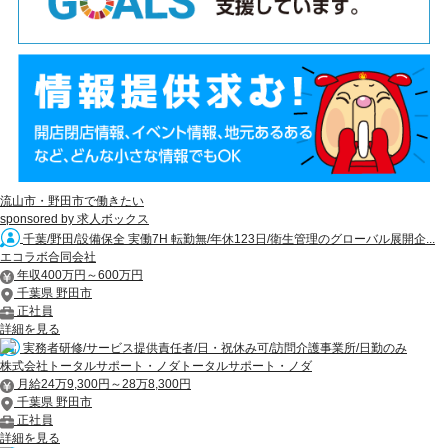
流山市・野田市で働きたい
sponsored by 求人ボックス
千葉/野田/設備保全 実働7H 転勤無/年休123日/衛生管理のグローバル展開企...
エコラボ合同会社
年収400万円～600万円
千葉県 野田市
正社員
詳細を見る
実務者研修/サービス提供責任者/日・祝休み可/訪問介護事業所/日勤のみ
株式会社トータルサポート・ノダトータルサポート・ノダ
月給24万9,300円～28万8,300円
千葉県 野田市
正社員
詳細を見る