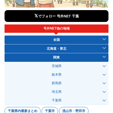
𝕏
でフォロー 号外NET 千葉
号外NET他の地域
全国
北海道・東北
関東
茨城県
栃木県
群馬県
埼玉県
千葉県
千葉県内最新まとめ
千葉市
流山市・野田市