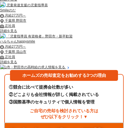
児童発達支援の児童指導員
Smileのだ
月給27万円～
千葉県 野田市
正社員
詳細を見る
「児童指導員 有資格者」野田市・新卒歓迎
ハルちゃんhappysmile
月給27万円～
千葉県 流山市
正社員
詳細を見る
流山市・野田市の高時給の求人情報を見る
ホームズの売却査定をお勧めする3つの理由
①
競合に比べて提携会社数が多い
②
どこよりも会社情報が詳しく掲載されている
③
国際基準のセキュリティで個人情報を管理
ご自宅の売却を検討されている方は
ぜひ以下をクリック！▼