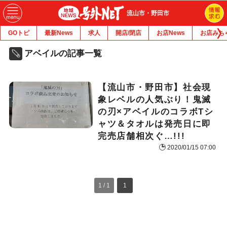
流山市・野田市
GOトピ
最新News
求人
開店/閉店
お店News
お店みち
アベイルの記事一覧
【流山市・野田市】社会現
象レベルの人気ぶり！鬼滅
の刃×アベイルのコラボTシ
ャツ＆タオルは発売日に即
完売店舗相次ぐ…!!!
2020/01/15 07:00
1 / 1
1