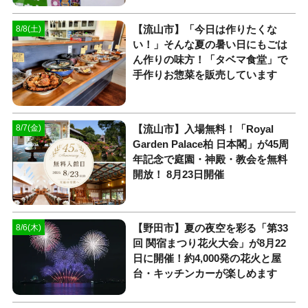
【流山市】「今日は作りたくな
8/8(土)
い！」そんな夏の暑い日にもごは
ん作りの味方！「タベマ食堂」で
手作りお惣菜を販売しています
【流山市】入場無料！「Royal
8/7(金)
Garden Palace柏 日本閣」が45周
年記念で庭園・神殿・教会を無料
開放！ 8月23日開催
【野田市】夏の夜空を彩る「第33
8/6(木)
回 関宿まつり花火大会」が8月22
日に開催！約4,000発の花火と屋
台・キッチンカーが楽しめます