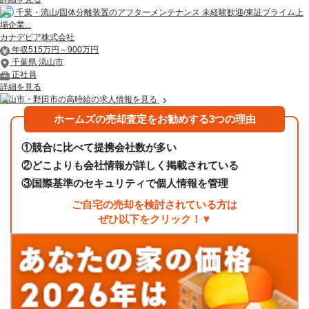
千葉・流山/固体分離装置のアフターメンテナンス 未経験歓迎/東証プライム上
場企業...
カナデビア株式会社
年収515万円～900万円
千葉県 流山市
正社員
詳細を見る
流山市・野田市の高時給の求人情報を見る
ホームズの売却査定をお勧めする3つの理由
①
競合に比べて提携会社数が多い
②
どこよりも会社情報が詳しく掲載されている
③
国際基準のセキュリティで個人情報を管理
ご自宅の売却を検討されている方は
ぜひ以下をクリック！▼