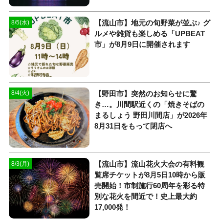
【流山市】地元の旬野菜が並ぶ♪ グ
8/5(水)
ルメや雑貨も楽しめる「UPBEAT
市」が8月9日に開催されます
【野田市】突然のお知らせに驚
8/4(火)
き…。川間駅近くの「焼きそばの
まるしょう 野田川間店」が2026年
8月31日をもって閉店へ
【流山市】流山花火大会の有料観
8/3(月)
覧席チケットが8月5日10時から販
売開始！市制施行60周年を彩る特
別な花火を間近で！史上最大約
17,000発！