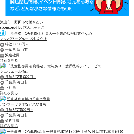
流山市・野田市で働きたい
sponsored by 求人ボックス
一般事務・OA事務/正社員大手企業の広報残業少なめ
マンパワーグループ株式会社
時給1,650円～
千葉県 流山市
派遣社員
詳細を見る
「児童指導員 有資格者」賞与あり・放課後等デイサービス
シュウエール流山
月給24万5,000円～
千葉県 流山市
正社員
詳細を見る
児童発達支援の児童指導員
バンブーワァオながれやま校
月給22万500円～
千葉県 流山市
契約社員
詳細を見る
一般事務・OA事務/流山 一般事務/時給1700円手当/女性活躍中/車通勤OK