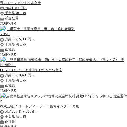
戦力エージェント株式会社
時給1,700円～
千葉県 流山市
派遣社員
詳細を見る
「保育士・児童指導員」流山市・経験者優遇
ふわり
月給25万5,000円～
千葉県 流山市
正社員
詳細を見る
「児童指導員 有資格者」流山市・未経験歓迎、経験者優遇、ブランクOK、男
性活躍中...
LITALICOジュニア流山おおたかの森教室
月給25万3,400円～
千葉県 流山市
正社員
詳細を見る
自動車板金塗装スタッフ/中古車の鈑金塗装/未経験OK/イチから学べる/完全週休
2...
株式会社CSオートディーラー 千葉柏インター1号店
月給30万円～50万円
千葉県 流山市
正社員
詳細を見る