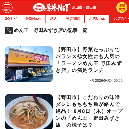
流山市・野田市
GOトピ
最新News
求人
開店/閉店
お店News
お店みち
めん王 野田みずき店の記事一覧
【野田市】野菜たっぷりで
バランス◎女性にも人気の
「ラーメンめん王 野田みず
き店」の満足ランチ
2026/04/24 06:50
【野田市】こだわりの味噌
ダレにもちもち麺が絡んで
絶品！ 8月8日（木）オープ
ンの「めん王 野田みずき
店」の様子は？