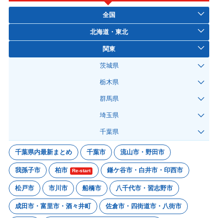
全国
北海道・東北
関東
茨城県
栃木県
群馬県
埼玉県
千葉県
千葉県内最新まとめ
千葉市
流山市・野田市
我孫子市
柏市
鎌ケ谷市・白井市・印西市
Re-start
松戸市
市川市
船橋市
八千代市・習志野市
成田市・富里市・酒々井町
佐倉市・四街道市・八街市