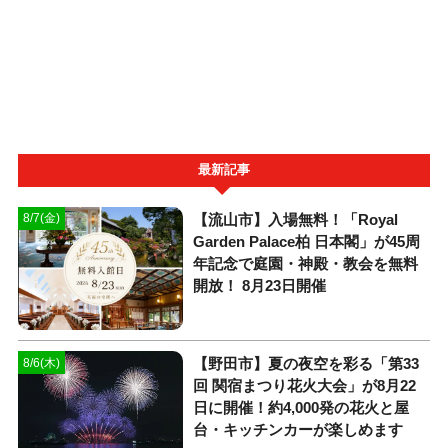
最新記事
【流山市】入場無料！「Royal
8/7(金)
Garden Palace柏 日本閣」が45周
年記念で庭園・神殿・教会を無料
開放！ 8月23日開催
【野田市】夏の夜空を彩る「第33
8/6(木)
回 関宿まつり花火大会」が8月22
日に開催！約4,000発の花火と屋
台・キッチンカーが楽しめます