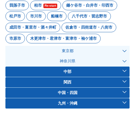
我孫子市
柏市
鎌ケ谷市・白井市・印西市
Re-start
松戸市
市川市
船橋市
八千代市・習志野市
成田市・富里市・酒々井町
佐倉市・四街道市・八街市
市原市
木更津市・君津市・富津市・袖ケ浦市
東京都
神奈川県
中部
関西
中国・四国
九州・沖縄