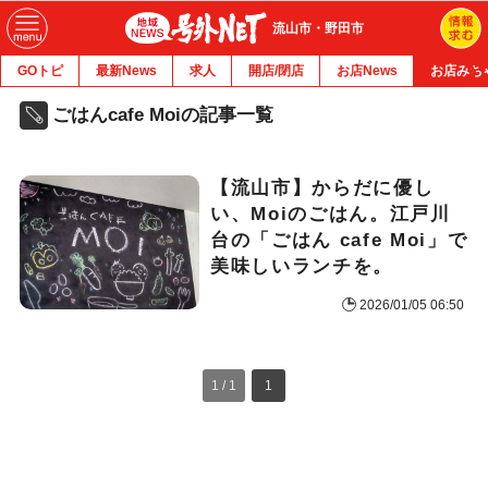
流山市・野田市
GOトピ
最新News
求人
開店/閉店
お店News
お店みち
ごはんcafe Moiの記事一覧
【流山市】からだに優し
い、Moiのごはん。江戸川
台の「ごはん cafe Moi」で
美味しいランチを。
2026/01/05 06:50
1 / 1
1