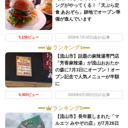
ングがやってくる！「天ぷら定
食 あおぞら」跡地でオープン準
備が進んでいます
5,158ビュー
2026年7月10日(金)の記事
ランキング4
【流山市】話題の麻辣湯専門店
「芳香麻辣湯」が流山おおたか
の森に7月3日にオープン！オー
プン記念で人気メニューが半額
に
4,469ビュー
2026年6月28日(日)の記事
ランキング5
【流山市】長年親しまれた「マ
ルエツ みやぞの店」が7月26日