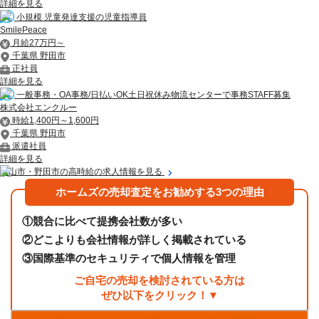
詳細を見る
小規模 児童発達支援の児童指導員
SmilePeace
月給27万円～
千葉県 野田市
正社員
詳細を見る
一般事務・OA事務/日払いOK土日祝休み物流センターで事務STAFF募集
株式会社エンクルー
時給1,400円～1,600円
千葉県 野田市
派遣社員
詳細を見る
流山市・野田市の高時給の求人情報を見る
ホームズの売却査定をお勧めする3つの理由
①
競合に比べて提携会社数が多い
②
どこよりも会社情報が詳しく掲載されている
③
国際基準のセキュリティで個人情報を管理
ご自宅の売却を検討されている方は
ぜひ以下をクリック！▼