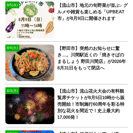
【流山市】地元の旬野菜が並ぶ♪ グ
8/5(水)
ルメや雑貨も楽しめる「UPBEAT
市」が8月9日に開催されます
【野田市】突然のお知らせに驚
8/4(火)
き…。川間駅近くの「焼きそばの
まるしょう 野田川間店」が2026年
8月31日をもって閉店へ
【流山市】流山花火大会の有料観
8/3(月)
覧席チケットが8月5日10時から販
売開始！市制施行60周年を彩る特
別な花火を間近で！史上最大約
17,000発！