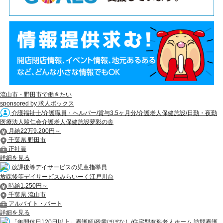
流山市・野田市で働きたい
sponsored by 求人ボックス
介護福祉士/介護職員・ヘルパー/賞与3.5ヶ月分/介護老人保健施設/日勤・夜勤
医療法人駿仁会介護老人保健施設夢彩の舎
月給22万9,200円～
千葉県 野田市
正社員
詳細を見る
放課後等デイサービスの児童指導員
放課後等デイサービスみらいーく江戸川台
時給1,250円～
千葉県 流山市
アルバイト・パート
詳細を見る
「年間休日120日以上」看護師/残業ほぼなし/住宅型有料老人ホーム 訪問看護