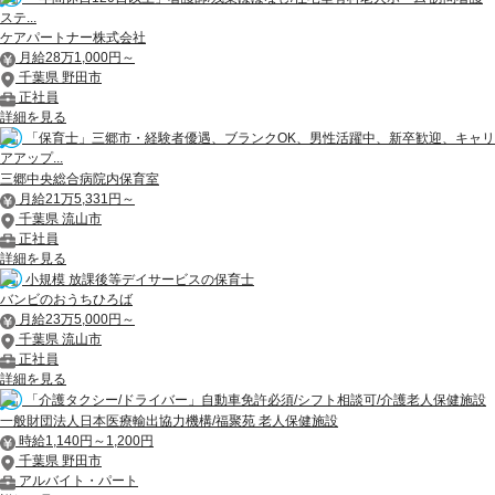
ステ...
ケアパートナー株式会社
月給28万1,000円～
千葉県 野田市
正社員
詳細を見る
「保育士」三郷市・経験者優遇、ブランクOK、男性活躍中、新卒歓迎、キャリ
アアップ...
三郷中央総合病院内保育室
月給21万5,331円～
千葉県 流山市
正社員
詳細を見る
小規模 放課後等デイサービスの保育士
バンビのおうちひろば
月給23万5,000円～
千葉県 流山市
正社員
詳細を見る
「介護タクシー/ドライバー」自動車免許必須/シフト相談可/介護老人保健施設
一般財団法人日本医療輸出協力機構/福聚苑 老人保健施設
時給1,140円～1,200円
千葉県 野田市
アルバイト・パート